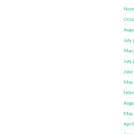
Nov
Octo
Augu
July
Marc
July
June
May
Febr
Augu
May
Apri