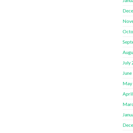
Janu
Dece
Nov
Octo
Sept
Augu
July
June
May
Apri
Marc
Janu
Dece