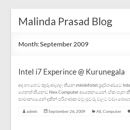
Malinda Prasad Blog
Month:
September 2009
Intel i7 Experince @ Kurunegala
අද හා හෙට කුරුණෑගල තියන miniinfotel ප්‍රදර්ශණයට Int
ගෙනත් තියනව Nex Computer ආයතනයෙන්. ඒක ගැන කිය
සාමාන්‍යයෙන් දකින් පරිගණක මවු පුවරු වලට වඩා බො
admin
September 26, 2009
All
,
Computer