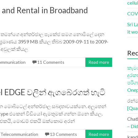
cellu
 and Rental in Broadband
COVI
Sri L
it w
ම තමන්ගෙ අන්තර්ජාල පැකේජ සමග නොමිලේ දෙන
‍රමාණය 3959 MB කියල තිබ්බ 2009-09-11 to 2009-
 අවුලක් කියල
Re
ommunication
11 Comments
Read more
කැමර
දුරක
පරිග
Onep
l EDGE වලින් ඇගබේරගත් හැටි
රන්ම
නෙ මොබිටෙල් අන්තර්ජාල සබදතාවයක්නෙ. අලුතෙන්
[Qua
 Skype ‍එකෙන් වීඩියෝ ඇමතුමක් ගන්න ඕනෙ කියල.
Chat
් එකයි, මොඩම් එකයි ඔක්කොම අරන්
– Did
,
Telecommunication
13 Comments
Read more
kand