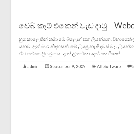
වෙබ් කෑම් එකෙන් වැඩ දාමු – Webca
හුග කාලෙකින් තමා මේ බ්ලොග් එක ලියන්නෙ‍. විභාග
යනව. දැන් මාර නිදහසක්. මේ ලියපු නැති දවස් වල ලියන්
ඒව පස්සෙ ලියමුකො. දැන් ලියන්න හදන්නෙ ටිකක්
admin
September 9, 2009
All
,
Software