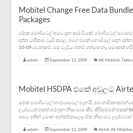
Mobitel Change Free Data Bundle
Packages
මේක මොබිටෙල් අයට සුභ ආරංචියක්. මොබිටෙල් සමාග
දත්ත ධාරිතාව වැඩි කරල. මගෙ එකේ නොමිලේ දෙන දත්ත ප්
10-09 වෙනකම්. මම වැඩිය ගනම් ගත්තෙ නෑ. මොකක් හරි
admin
September 13, 2009
All
,
Mobitel
,
Telec
Mobitel HSDPA එකේ අවුලට Airte
මේක මොබිටෙල් හා එයාටෙල් ගැනයි. මම භාවිතා කරන්
ලැප්ටෙප් එකත් හම්බුන නිසා මාම කීව කිරිඅම්මත් එකක්
ගමට ඉතින් මොන අන්තර්ජාලෙද. ඒක නිසා මම ලැප්ටොප
admin
September 12, 2009
Airtel
,
All
,
Mobitel