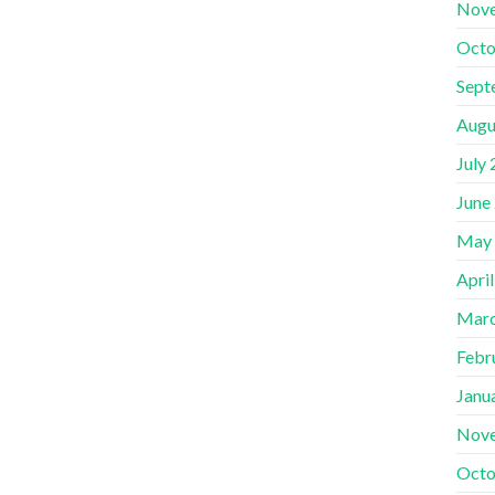
Nov
Octo
Sept
Augu
July
June
May
Apri
Marc
Febr
Janu
Nov
Octo