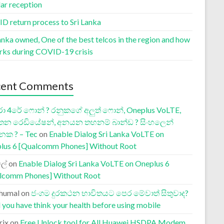
lar reception
D return process to Sri Lanka
anka owned, One of the best telcos in the region and how
orks during COVID-19 crisis
cent Comments
ා 4රේ ෆොන් ? රනුකගේ අලුත් ෆොන්, Oneplus VoLTE,
තන රෙඩියේෂන්, අනයන තහනම් බාන්ඩ ? සිංහලෙන්
නක ? – Tec
on
Enable Dialog Sri Lanka VoLTE on
lus 6 [Qualcomm Phones] Without Root
ල්
on
Enable Dialog Sri Lanka VoLTE on Oneplus 6
lcomm Phones] Without Root
humal
on
ජංගම දුරකථන භාවිතයට පෙර මේවාත් සිතුවාද?
 you have think your health before using mobile
rix
on
Free Unlock tool for All Huawei HSDPA Modem