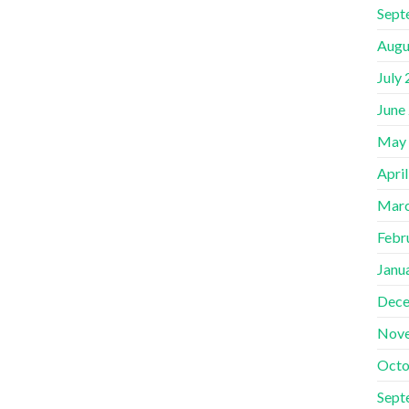
Sept
Augu
July
June
May
Apri
Marc
Febr
Janu
Dece
Nov
Octo
Sept