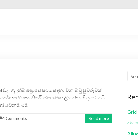
el වල අලුත්ම ප්‍රොසෙසරය සදහා වන මවු පුවරුවක්
Rec
න්නම ඕනෙ නිසයි මම මේක ලියන්න හිතුවෙ. අපි
හෝ වෙනම් මේ
Grid
4 Comments
Read more
ඩයලො
Allo