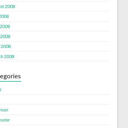
st 2008
 2008
 2008
 2008
l 2008
h 2008
egories
l
mon
uter