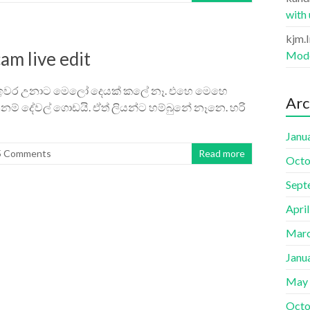
with
kjm.
m live edit
Mode
ෙත් ඉවර උනාට මෙලෝ දෙයක් කලේ නෑ. එහෙ මෙහෙ
Arc
නනම් ‍දේවල් ගොඩයි. ඒත් ලියන්ට හම්බුනේ නෑනෙ. හරි
Janu
5 Comments
Read more
Octo
Sept
Apri
Marc
Janu
May
Octo