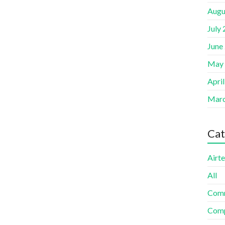
Augu
July
June
May
Apri
Marc
Cat
Airte
All
Com
Comp