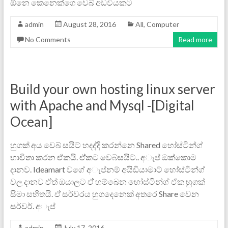
ඕනෙ කෙනෙක්ගෙ වෙබ් අඩවියකට
admin
August 28, 2016
All
,
Computer
No Comments
Read more
Build your own hosting linux server
with Apache and Mysql -[Digital
Ocean]
හුගක් අය වෙබ් සයිට් හදද්දි කරන්නෙ Shared හෝස්ටින්ග්
භාවිතා කරන ඒකයි. ඒ්කට වෙබ්සයිට්.. අැප් ඔක්කොම
දානව. Ideamart වගේ අැප්නම් අයිඩියාමාට් හෝස්ටින්ග්
වල දානව ඒ්ත් ඔයාලට ඒ් හම්බෙන හෝස්ටින්ග් ඒක හුගක්
සීමා සහිතයි. ඒ් සර්වරය හුගදෙනෙක් අතරෙ Share වෙන
සර්වර්. අැප්
admin
July 17, 2016