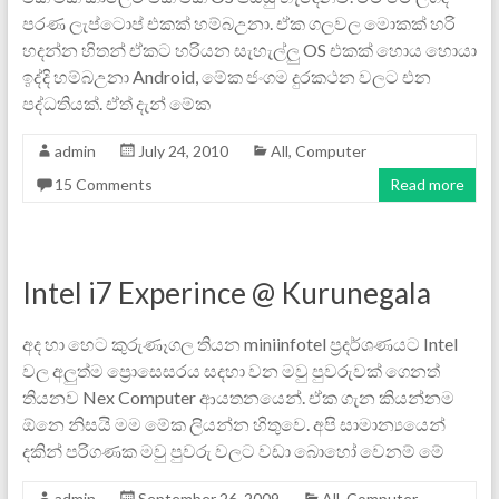
පරණ ලැප්ටොප් එකක් හම්බඋනා. ඒක ගලවල මොකක් හරි
හදන්න හිතන් ඒකට හරියන සැහැල්ලු OS එකක් හොය හොයා
ඉද්දි හම්බඋනා Android, මේක ජංගම දුරකථන වලට එන
පද්ධතියක්. ඒත් දැන් මේක
admin
July 24, 2010
All
,
Computer
15 Comments
Read more
Intel i7 Experince @ Kurunegala
අද හා හෙට කුරුණෑගල තියන miniinfotel ප්‍රදර්ශණයට Intel
වල අලුත්ම ප්‍රොසෙසරය සදහා වන මවු පුවරුවක් ගෙනත්
තියනව Nex Computer ආයතනයෙන්. ඒක ගැන කියන්නම
ඕනෙ නිසයි මම මේක ලියන්න හිතුවෙ. අපි සාමාන්‍යයෙන්
දකින් පරිගණක මවු පුවරු වලට වඩා බොහෝ වෙනම් මේ
admin
September 26, 2009
All
,
Computer