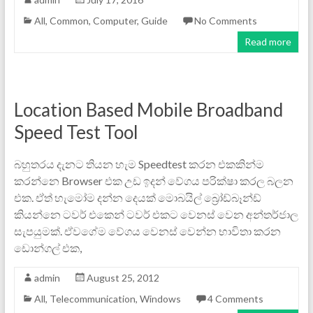
All
,
Common
,
Computer
,
Guide
No Comments
Read more
Location Based Mobile Broadband
Speed Test Tool
බහුතරය දැනට තියන හැම Speedtest කරන එකකින්ම
කරන්නෙ Browser එක උඩ ඉදන් වේගය පරික්ෂා කරල බලන
එක. ඒත් හැමෝම දන්න දෙයක් මොබයිල් බ්‍රෝඩ්බෑන්ඩ්
කියන්නෙ ටවර් එකෙන් ටවර් එකට වෙනස් වෙන අන්තර්ජාල
සැපයුමක්. ඒවගේම වේගය වෙනස් වෙන්න භාවිතා කරන
ඩොන්ගල් එක,
admin
August 25, 2012
All
,
Telecommunication
,
Windows
4 Comments