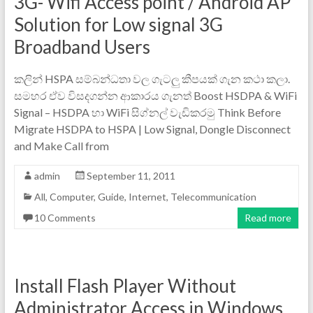
3G- Wifi Access point / Android AP
Solution for Low signal 3G
Broadband Users
කලින් HSPA සම්බන්ධතා වල ගැටලු කීපයක් ගැන කථා කලා.
සමහර ඒව විසදගන්න ආකාරය ගැනත් Boost HSDPA & WiFi
Signal – HSDPA හා WiFi සිග්නල් වැඩිකරමු Think Before
Migrate HSDPA to HSPA | Low Signal, Dongle Disconnect
and Make Call from
admin
September 11, 2011
All
,
Computer
,
Guide
,
Internet
,
Telecommunication
10 Comments
Read more
Install Flash Player Without
Administrator Access in Windows