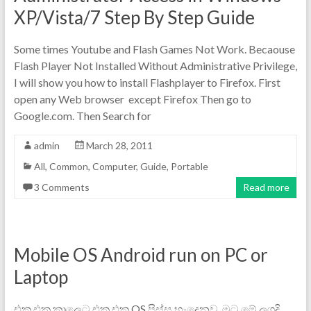
XP/Vista/7 Step By Step Guide
Some times Youtube and Flash Games Not Work. Becaouse
Flash Player Not Installed Without Administrative Privilege,
I will show you how to install Flashplayer to Firefox. First
open any Web browser except Firefox Then go to
Google.com. Then Search for
admin
March 28, 2011
All
,
Common
,
Computer
,
Guide
,
Portable
3 Comments
Read more
Mobile OS Android run on PC or
Laptop
එක එක කාලෙට එක එක OS පිස්සු හැදෙනව. මට මේ ලගදි