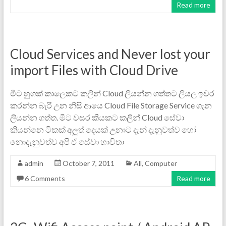
Read more
Cloud Services and Never lost your
import Files with Cloud Drive
මීට හුගක් කාලෙකට කලින් Cloud ලියන්න ගත්තට ලියල ඉවර
කරන්න බැරි උන නිසි ආයෙ Cloud File Storage Service ගැන
ලියන්න ගත්ත. මීට වසර කීයකට කලින් Cloud සේවා
කියන්නෙ ටිකක් අලුත් දෙයක් උනාට දැන් දැනුවත්ව හෝ
නොදැනුවත්ව අපි ඒ සේවා භාවිතා
admin
October 7, 2011
All
,
Computer
6 Comments
Read more