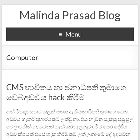
Malinda Prasad Blog
Menu
Computer
CMS භාවිතය හා ජනාධිපති තුමාගෙ
වෙබ්අඩවිය hack කිරීම
දැන් ටිකදවසකට කලින් මතක ඇති ජනාධිපති තුමාගෙ වෙබ්
අඩවිය හැකර් ප්‍රහාරයකට ලක්වුනා. එය නැවත සැකසූ පසු සුලු
වෙලාවකින් නැතවතත් හැක් කරනු ලැබුවා. මීට පෙර දේශීය
අඩවි කීපයක් එස‍ේ හැක් කිරීමකට ලක් උනා මේ දේ අද වෙන