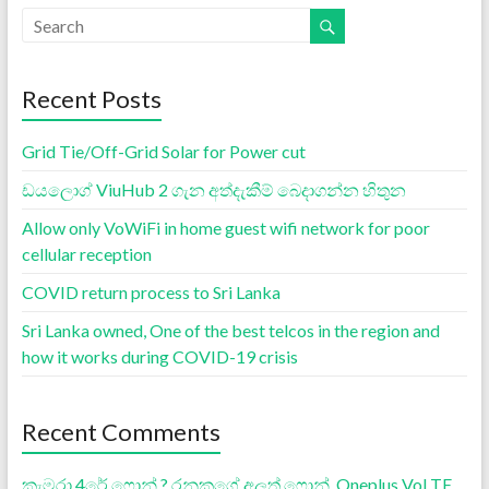
Recent Posts
Grid Tie/Off-Grid Solar for Power cut
ඩයලොග් ViuHub 2 ගැන අත්දැකීම් බෙදාගන්න හිතුන
Allow only VoWiFi in home guest wifi network for poor
cellular reception
COVID return process to Sri Lanka
Sri Lanka owned, One of the best telcos in the region and
how it works during COVID-19 crisis
Recent Comments
කැමරා 4රේ ෆොන් ? රනුකගේ අලුත් ෆොන්, Oneplus VoLTE,