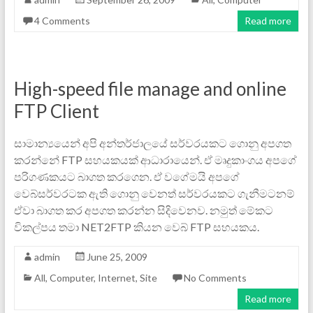
4 Comments
Read more
High-speed file manage and online
FTP Client
සාමාන්‍යයෙන් අපි අන්තර්ජාලයේ සර්වරයකට ගොනු අපගත
කරන්නේ FTP සහයකයක් ආධාරායෙන්. ඒ මෘදුකාංග‍ය අපගේ
පරිගණකයට බාගත කරගෙන. ඒ වගේමයි අපගේ
වෙබ්සර්වරටක ඇති ගොනු වෙනත් සර්වරයකට ගැනීමටනම්
ඒවා බාගත කර අපගත කරන්න සිදිවෙනව. නමුත් මේකට
විකල්පය තමා NET2FTP කියන වෙබ් FTP සහයකය.
admin
June 25, 2009
All
,
Computer
,
Internet
,
Site
No Comments
Read more