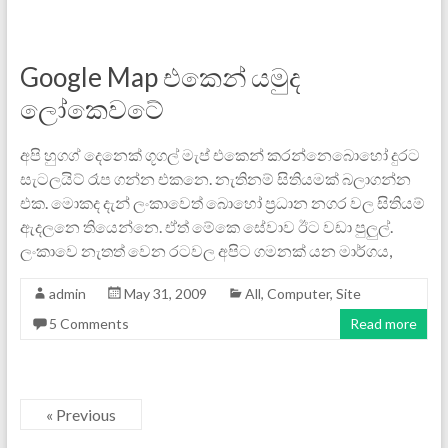
Google Map එකෙන් යමුද
ලෝකෙවටේ
අපි හුගග් දෙනෙක් ගූගල් මැප් ‍එකෙන් කරන්නෙබොහෝ දුරට
සැටලයිට් රෑප ගන්න එ‍කනෙ. නැතිනම් සිතියමක් බලාගන්න
එක. මොකද දැන් ලංකාවෙත් බොහෝ ප්‍රධාන නගර වල සිතියම්
ඇදලනෙ තියෙන්නෙ. ඒත් මේකෙ සේවාව ඊට වඩා පුලුල්.
ලංකාවෙ නැතත් වෙන රටවල අපිට ගමනක් යන මාර්ගය,
admin
May 31, 2009
All
,
Computer
,
Site
5 Comments
Read more
« Previous