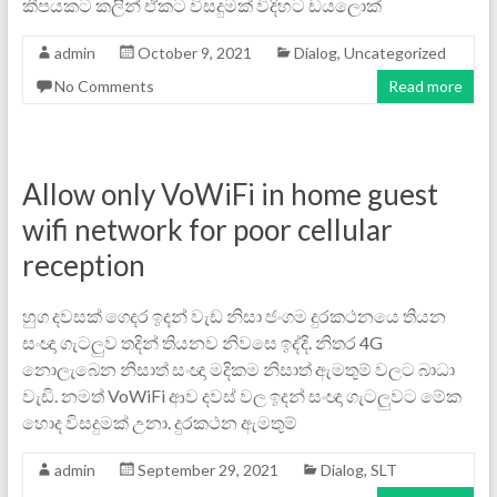
කීපයකට කලින් ඒකට විසදුමක් විදිහට ඩයලොක්
admin
October 9, 2021
Dialog
,
Uncategorized
No Comments
Read more
Allow only VoWiFi in home guest
wifi network for poor cellular
reception
හුග දවසක් ගෙදර ඉදන් වැඩ නිසා ජංගම දුරකථනයෙ තියන
සංඥා ගැටලුව තදින් තියනව නිවසෙ ඉද්දි. නිතර 4G
නොලැබෙන නිසාත් සංඥා මදිකම නිසාත් ඇමතුම් වලට බාධා
වැඩි. නමත් VoWiFi ආව දවස් වල ඉදන් සංඥා ගැටලුවට මේක
හොද විසදුමක් උනා. දුරකථන ඇමතුම්
admin
September 29, 2021
Dialog
,
SLT