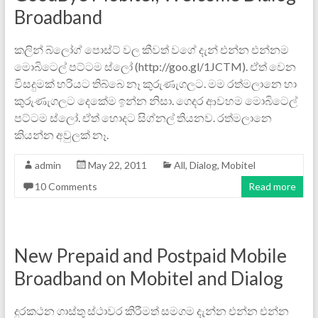
Broadband
කලින් බ්ලෝග් පොස්ට් වල කීවත් වගේ දැන් එන්න එන්නම
මොබිටෙල් පට්ටම ස්ලෝ (http://goo.gl/1JCTM). ඒත් වෙන
විසදුමක් හරියට තිබ්බෙ නෑ කුරුණැගලට. මම රත්මලානෙ හා
කුරුණැගලට දෙකේම ඉන්න නිසා. ගෙදර ආවහම මොබිටෙල්
පට්ටම ස්ලෝ. ඒත් හොදට සිග්නල් තියනව. රත්මලානෙ
කියන්න අවුලක් නෑ.
admin
May 22, 2011
All
,
Dialog
,
Mobitel
10 Comments
Read more
New Prepaid and Postpaid Mobile
Broadband on Mobitel and Dialog
දුරකථන ගාස්තු ස්ථාවර කිරීමත් සමගම දැන්න එන්න එන්න