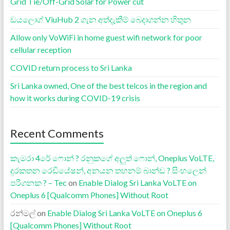
Grid Tie/Off-Grid Solar for Power cut
ඩයලොග් ViuHub 2 ගැන අත්දැකීම් බෙදාගන්න හිතුන
Allow only VoWiFi in home guest wifi network for poor
cellular reception
COVID return process to Sri Lanka
Sri Lanka owned, One of the best telcos in the region and
how it works during COVID-19 crisis
Recent Comments
කැමරා 4රේ ෆොන් ? රනුකගේ අලුත් ෆොන්, Oneplus VoLTE,
දුරකතන රෙඩියේෂන්, අනයන තහනම් බාන්ඩ ? සිංහලෙන්
පරිගනක ? – Tec
on
Enable Dialog Sri Lanka VoLTE on
Oneplus 6 [Qualcomm Phones] Without Root
රන්මල්
on
Enable Dialog Sri Lanka VoLTE on Oneplus 6
[Qualcomm Phones] Without Root