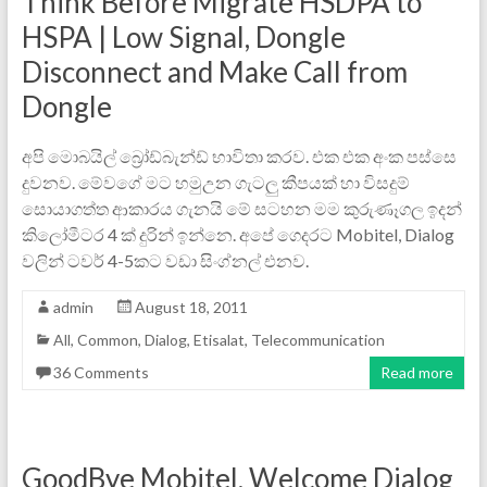
Think Before Migrate HSDPA to
HSPA | Low Signal, Dongle
Disconnect and Make Call from
Dongle
අපි මොබයිල් බ්‍රෝඩ්බැන්ඩ් භාවිතා කරව. එක එක අංක පස්සෙ
දුවනව. මේවගේ මට හමුඋන ගැටලු කීපයක් හා විසදුම්
සොයාගත්ත ආකාරය ගැනයි මේ සටහන මම කුරුණෑගල ඉදන්
කිලෝමීටර 4 ක් දුරින් ඉන්නෙ. අපේ ගෙදරට Mobitel, Dialog
වලින් ටවර් 4-5කට වඩා සිංග්නල් එනව.
admin
August 18, 2011
All
,
Common
,
Dialog
,
Etisalat
,
Telecommunication
36 Comments
Read more
GoodBye Mobitel, Welcome Dialog