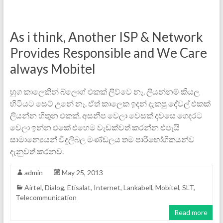
As i think, Another ISP & Network
Provides Responsible and We Care
always Mobitel
හුග කාලෙකින් බ්ලොග් එකක් ලිව්වෙ නෑ. ලියන්නම් කියල
හිටියට සෙට් උනේ නෑ. ඒත් කාලෙක ඉදන් දැකපු දේවල් එකක්
ලියන්න හිතුන එකක්. අසනීප වෙලා වෙසක් දවසෙ ගෙදරට
වෙලා ඉන්න එකේ එහෙම වැඩක්වත් කරන්න එපැයි
සාමාන්‍යෙයන් විදුලිබල මණ්ඩලය තම පාරිභෝගිකයන්ව
දැනුවත් කරනව.
admin
May 25, 2013
Airtel
,
Dialog
,
Etisalat
,
Internet
,
Lankabell
,
Mobitel
,
SLT
,
Telecommunication
Read more