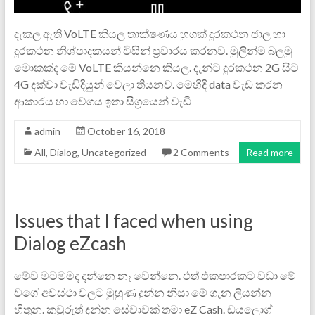
දැකල ඇති VoLTE කියල තාක්ෂණය හුගක් දුරකථන ජාල හා
දුරකථන නිශ්පාදකයන් විසින් ප්‍රචාරය කරනව. මුලින්ම බලමු
ම‌ොකක්ද මේ VoLTE කියන්න‌ෙ කියල. දැන්ට දුරකථන 2G සිට
4G දක්වා වැඩිදියුන් වෙලා තියනව. මෙහිදි data වැඩ කරන
ආකාරය හා වේගය ඉතා සීග්‍රයෙන් වැඩි
admin
October 16, 2018
All
,
Dialog
,
Uncategorized
2 Comments
Read more
Issues that I faced when using
Dialog eZcash
මේව මටමමද දන්නෙ නෑ වෙන්නෙ. එත් එකපාරකට වඩා මේ
වගේ අවස්ථා වලට මුහුණ දුන්න නිසා මේ ගැන ලියන්න
හිතුන. කවුරුත් දන්න සේවාවක් තමා eZ Cash. ඩයලොග්