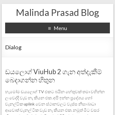
Malinda Prasad Blog
Menu
Dialog
ඩයලොග් ViuHub 2 ගැන අත්දැකීම්
බෙදාගන්න හිතුන
හැමෝම ඩයලොග් TV එකට බයින හේතුවක් තමා වහින්න
ලංවෙද්දි වැඩ නැ කියන එක. අපි ඉන්න ප්‍රදේශය හෝ
චැනල්ටික uplink වෙන ස්ථානවලට වැස්ස නිසා බාධා
ආවොත් චැනල් ටික වැඩ නැ කියන එක. නමුත් මීට වසර