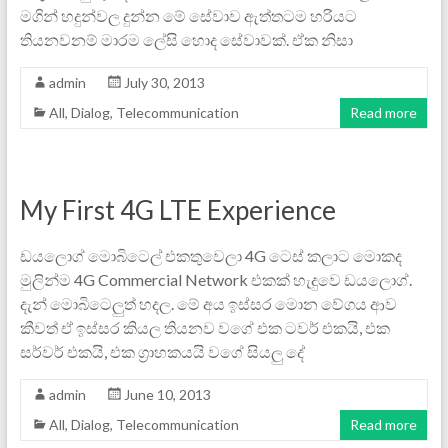
මගින් හදුන්වල දුන්න මේ සේවාව ඇත්තටම හරියට
තියනවනම් මාරම ලේසි හොද සේවාවක්. ඒක නිසා
admin
July 30, 2013
All
,
Dialog
,
Telecommunication
Read more
My First 4G LTE Experience
ඩයලොග් මොබිටෙල් එකතුවෙලා 4G ටෙස් කලාට මොකද
මුලින්ම 4G Commercial Network එකක් හැදුවෙ ඩයලොග්.
දැන් මොබිටෙලුත් හදල. මේ අය ඉස්සර මොන වේගය ආව
කීවත් ඒ ඉස්සර කියල තියනව වගේ එක ටවර් එකයි, එක
සර්වර් එකයි, එක ග්‍රාහකයයි වගේ සියලු දේ
admin
June 10, 2013
All
,
Dialog
,
Telecommunication
Read more