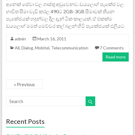
අනෙක් සේවා වල ගාස්තු අඩුවෙනව. ඩයලොග් පැකේජ වල
භාවිත සීමා වැඩි කරල 490ට 2GB-3GB සීමාවක් තියන
පැකේජයක් හදුන්වල දීල දැන් ටික කාලයක්. ඒ එකක්ම
ඩයලොග් මමත් මෙච්චර කල් බලන් හිටි පැකේජයක් එලියට
admin
March 16, 2011
All
,
Dialog
,
Mobitel
,
Telecommunication
7 Comments
Read more
« Previous
Recent Posts