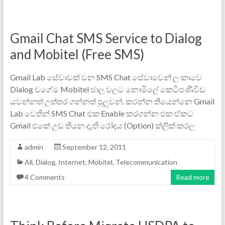
Gmail Chat SMS Service to Dialog
and Mobitel (Free SMS)
Gmail Lab සේවාවක් වන SMS Chat සේවාවෙන් ලංකාවෙ
Dialog වගේම Mobitel ජාල වලට නොමිලේ කෙටිපණිවිඩ
යවන්නත් උත්තර ගන්නත් පුලුවන්. කරන්න තියෙන්නෙ Gmail
Lab වෙතින් SMS Chat එක Enable කරගන්න එක ඒකට
Gmail එකේ උඩ තියන දැති රෝදය (Option) ක්ලික් කරල
admin
September 12, 2011
All
,
Dialog
,
Internet
,
Mobitel
,
Telecommunication
4 Comments
Read more