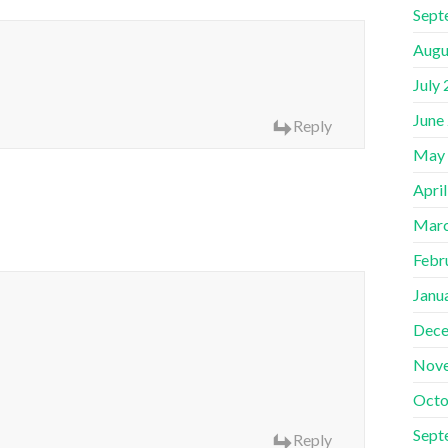
Sept
Augu
July
June
Reply
May
Apri
Marc
Febr
Janu
Dece
Nov
Octo
Sept
Reply