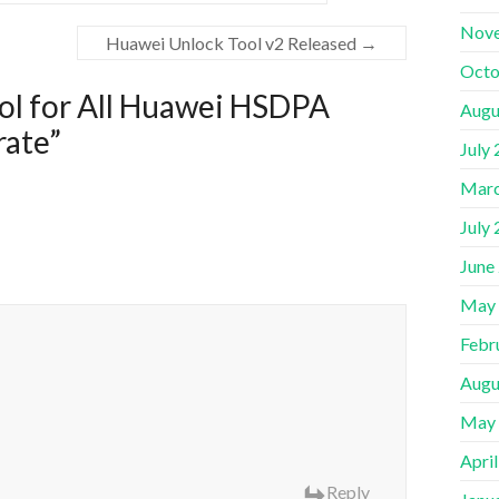
Nov
Huawei Unlock Tool v2 Released
→
Octo
ol for All Huawei HSDPA
Augu
rate
”
July
Marc
July
June
May
Febr
Augu
May
Apri
Reply