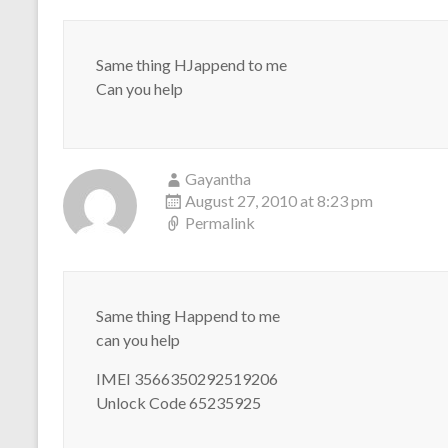
Same thing HJappend to me
Can you help
Gayantha
August 27, 2010 at 8:23 pm
Permalink
Same thing Happend to me
can you help
IMEI 3566350292519206
Unlock Code 65235925