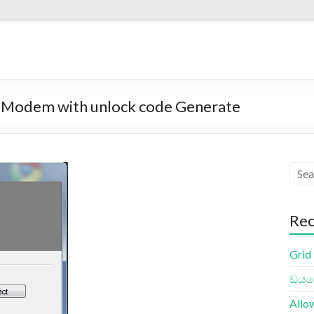
A Modem with unlock code Generate
Rec
Grid
ඩයලො
Allo