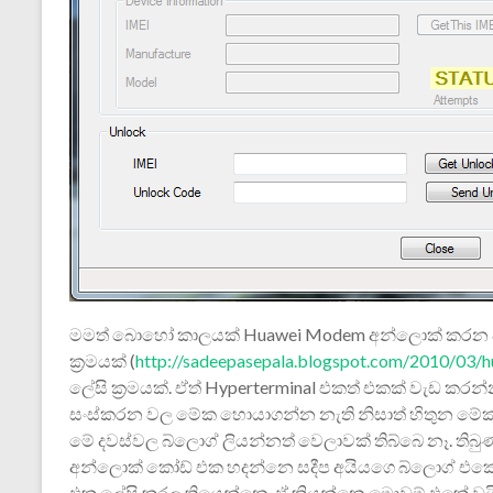
මමත් බොහෝ කාලයක් Huawei Modem අන්ලොක් කරන විද
ක්‍රමයක් (
http://sadeepasepala.blogspot.com/2010/03/
ලේසි ක්‍රමයක්. ඒත් Hyperterminal එකත් එකක් වැඩ කරන
සංස්කරන වල මේක ‍හොයාගන්න නැති නිසාත් හිතුන මේක
මේ දවස්වල බ්ලොග් ලියන්නත් වෙලාවක් තිබ්බෙ නෑ. ති
අන්ලොක් කෝඩ් එක හදන්නෙ සදීප අයියගෙ බ්ලොග් එක
එක‍ ලේසි කරල තියෙන්නෙ. ඒ කියන්නෙ මොඩම් එකේ ඩ්‍රයි