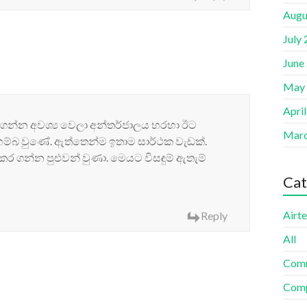
Augu
July
June
May
Apri
න්න අවශ්‍ය වෙලා අන්තර්ජාලය හරහා ඊට
Marc
හම්බ වුණේ. ඇත්තෙන්ම ඉතාම සාර්ථක වැඩක්.
ගන්න පුඑවන් වුණා. මෙයට විසඳුම් ඇතැම්
Cat
Airte
Reply
All
Com
Comp