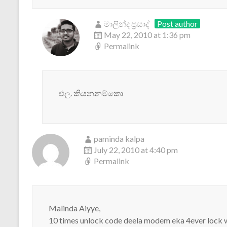
මාලින්ද ප්‍රසාද්
Post author
May 22, 2010 at 1:36 pm
Permalink
එල. කියනනම්කො
paminda kalpa
July 22, 2010 at 4:40 pm
Permalink
Malinda Aiyye,
10 times unlock code deela modem eka 4ever lock 