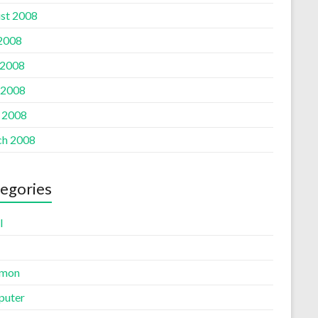
st 2008
 2008
 2008
 2008
l 2008
h 2008
egories
l
mon
uter