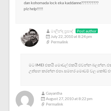
dan kohomada lock eka kaddanne??????????
plz help!!!!!
මාලින්ද ප්‍රසාද්
Post author
July 22, 2010 at 8:24 pm
Permalink
මට IMEI එකයි මොඩල් එකයි එවන්න බලන්න. එ
උත්සහ කරන්න එපා. සමහර මොඩම් වල කෝඩ් එක සා
Gayantha
August 27, 2010 at 8:22 pm
Permalink