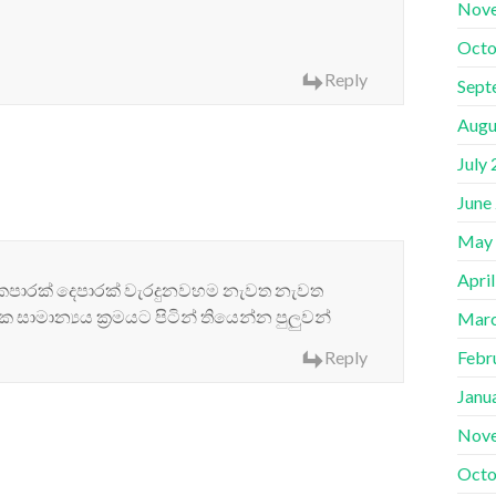
Nov
Octo
Reply
Sept
Augu
July
June
May
Apri
කපාරක් දෙපාරක් වැරදුනවහම නැවත නැවත
මාන්‍යය ක්‍රමයට පිටින් තියෙන්න පුලුවන්
Marc
Febr
Reply
Janu
Nov
Octo