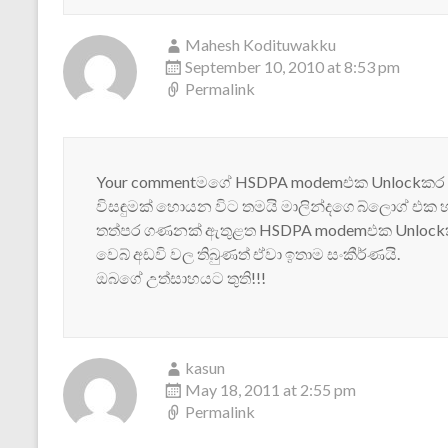
Mahesh Kodituwakku
September 10, 2010 at 8:53 pm
Permalink
Your commentමගේ HSDPA modemඑක Unlockකර ග
විසඳුමක් හොයන විට තමයි මාලින්දගෙ බ්ලොග් එක 
තත්පර ගණනක් ඇතුළත HSDPA modemඑක Unlockකර 
වෙබ් අඩවි වල තිබුණත් ඒවා ඉතාම සංකීර්ණයි.
ඔබගේ උත්සාහයට තුති!!!
kasun
May 18, 2011 at 2:55 pm
Permalink