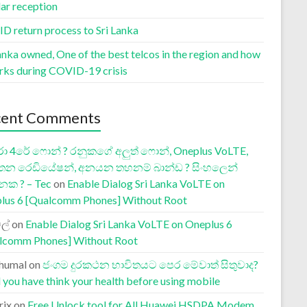
lar reception
D return process to Sri Lanka
anka owned, One of the best telcos in the region and how
orks during COVID-19 crisis
cent Comments
ා 4රේ ෆොන් ? රනුකගේ අලුත් ෆොන්, Oneplus VoLTE,
තන රෙඩියේෂන්, අනයන තහනම් බාන්ඩ ? සිංහලෙන්
නක ? – Tec
on
Enable Dialog Sri Lanka VoLTE on
lus 6 [Qualcomm Phones] Without Root
ල්
on
Enable Dialog Sri Lanka VoLTE on Oneplus 6
lcomm Phones] Without Root
humal
on
ජංගම දුරකථන භාවිතයට පෙර මේවාත් සිතුවාද?
 you have think your health before using mobile
rix
on
Free Unlock tool for All Huawei HSDPA Modem