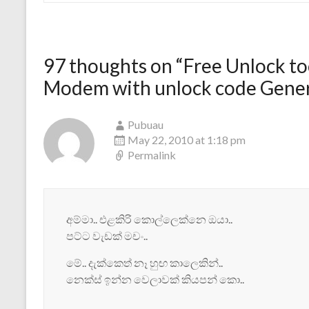
97 thoughts on “
Free Unlock to
Modem with unlock code Gene
Pubuau
May 22, 2010 at 1:18 pm
Permalink
අම්මා.. එළකිරි කොල්ලෙක්නෙ ඔයා..
පට්ට වැ‍ඩක් මචං..
මේ.. දැක්කෙත් නෑ හුඟ කාලෙකින්..
නෙක්ස් ඉන්න වෙලාවක් කියපන් කො..