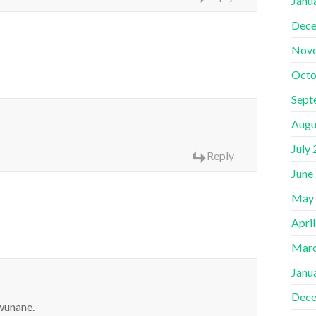
Janu
Dece
Nov
Octo
Sept
Augu
July
Reply
June
May
Apri
Marc
Janu
Dece
wunane.