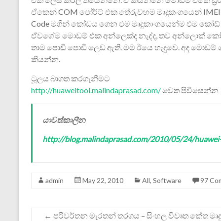
ඒකෙන් COM පෝර්ට් එක තේරුවහම මෘදුකංගයෙන් IMEI 
Code මගින් කෝඩය ගෙන එම මෘදුකාංගයෙන්ම එම කෝඩ්
ඒවගේම මොඩම් එක අන්ලෙක්ද නැද්ද, තව අන්ලොක් කෝඩ් 
තාම පොඩි පොඩි ලෙඩ ඇති. මම ඊයෙ හැදුවෙ. අද මොඩම් ද
කියන්න.
ටූලය බාගත කරගැනීමට
http://huaweitool.malindaprasad.com/
වෙත පිවිසෙන්න
යාවත්කාලීන
http://blog.malindaprasad.com/2010/05/24/huawei-
admin
May 22, 2010
All
,
Software
97 Co
←
පරිවර්තන මැරතන් තරගය – සිංහල විවෘත කේත මෘදු