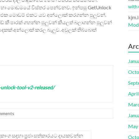
with
හා මොඩමයේ විස්තර පෙන්වනව. ඉන්පසු GetUnlock
 එක මොඩම් එකට යව අන්ලොක් කරගන්න පුලුවන්.
kjm.
කී පාරක් ගහන්න පුලුවන් කියලත් බලාගන්න පුලුවන්
Mode
ෙකක් අන්ලොක් කරල බැලුව. අවුලක් තිබ්බොත්
Arc
Janu
Octo
Sept
unlock-tool-v2-released/
Apri
Marc
mments
Janu
May
කාංග සඳහා ප්‍රජා සත්කාරයට දායකවන්න
Octo