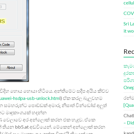
cellu
COVI
Sri L
it w
Re
කැමර
දුරක
පරිග
Onep
ිහ හොය හොයා හිටියෙ. අන්තිමේට සදීප අයිය කිව්ව
රන්ම
huawei-hsdpa-usb-unlock.htm
l) ඒක කරල බැලුවහම
[Qua
්න සමහරුන්ට පොඩ්ඩක් අමාරු නිසාත් වින්ඩෝස් අලුත්
ට මෘදුකාංගයක් හදන්න
Chat
බුණ වෙලාවෙ අර අන්ලොක් කරන එක හැදුව. ඒකෙ
– Did
ේ තියන bb5.at අඩවියෙන්. මේකෙන් අන්ලොක් කරන
kand
වර්ස් දාල මෘදුකාංගය ගන්න විතරයි තියෙන්නෙ.