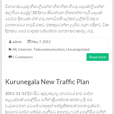
විභාග කටයුතු නිසා ලියන්න හිත හිතා හිටපු දෙයක් ලියන්න
කල්ගියා. අප්‍රේල් 20 දිනය කියන්නෙ හිතාගන්න බැරි දෙයක්
වෙච්ච දිනයක්. ඒත් ගරු ජනාධිපති ලේකම් ලලිත් වීරතුංග
මහතා සමග හමුවීමකට එකතුවෙන්න ලැබීම ගැන. එදිනට ටික
දිනකට පෙර චානුක වත්තේගම මහතා කථාකරල ගරු
admin
May 7, 2012
All
,
Internet
,
Telecommunication
,
Uncategorized
5 Comments
Read more
Kurunegala New Traffic Plan
2011-11-12 දින සිට කුරුණෑගල නගරයේ නව මාර්ග
සැලැස්මක් පොලිසිය මගින් ක්‍රියාත්මක කරන ලදී. එම
වැඩසටහන යටතේ බෙදාදුන් අත්ප්‍රතිකාවත් පහත දැක්වේ.
(සමහර මාර්ග තේරැම් ගැනීමට අපහසු උවත් පොලිසිය මගින්