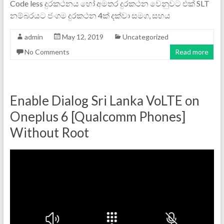
Code less දුරකථනය හෝ අමතර දුරකථන වෙනුවට එක් SLT
නම්බරයට ජංගම දුරකථන 4ක් දක්වා සමග, සහය
admin
May 12, 2019
Uncategorized
No Comments
Read more
Enable Dialog Sri Lanka VoLTE on
Oneplus 6 [Qualcomm Phones]
Without Root