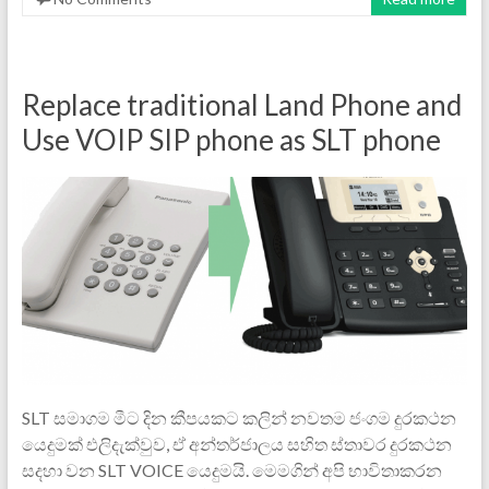
Replace traditional Land Phone and
Use VOIP SIP phone as SLT phone
SLT සමාගම මීට දින කීපයකට කලින් නවතම ජංගම දුරකථන
යෙදුමක් එලිදැක්වුව, ඒ අන්තර්ජාලය සහිත ස්තාවර දුරකථන
සදහා වන SLT VOICE යෙදුමයි. මෙමගින් අපි භාවිතාකරන