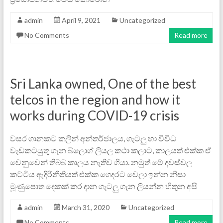
admin
April 9, 2021
Uncategorized
No Comments
Read more
Sri Lanka owned, One of the best
telcos in the region and how it
works during COVID-19 crisis
වසර ගානකට කලින් අන්තර්ජාලය, ගැටලු හා විවිධ
වැඩකටයුතු ගැන බ්ලොග් ලියල කථා කලාට, කාලයත් එක්ක ඒ
වෙනුවෙන් තිබ්බ කාලය නැතිව ගියා. නමුත් මේ දවස්වල
කට්ටිය ඇදිරිනීතියත් එක්ක ගෙදරට වෙලා ඉන්න නිසා
මූණුපොත දෙකක් කර දාන ගැටලු ගැන ‍ලියන්න හිතුන අපි
admin
March 31, 2020
Uncategorized
No Comments
Read more