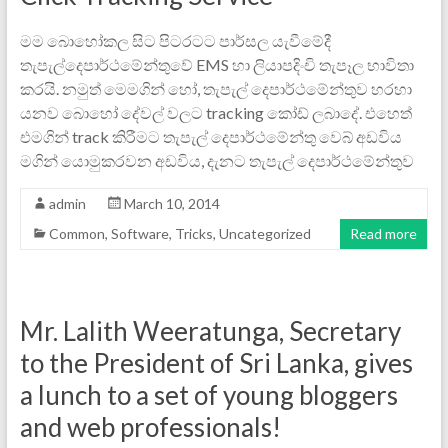
මම බොහෝකල සිට පිටරටට පාර්සල යැවීමේදී
තැපැල්දෙපාර්ථමේන්තුවේ EMS හා ලියාපදිංචි තැපෑල භාවිතා
කරයි. නමුත් මෙමගින් හෝ, තැපැල් දෙපාර්ථමේන්තුව හරහා
යනව බොහෝ දේවල් වලට tracking කෝඩ් ලබාදේ. එහෙත්
එමගින් track කිරීමට තැපැල් දෙපාර්ථමේන්තු වෙබ් අඩවිය
මගින් යොමුකරවන අඩවිය, දැනට තැපැල් දෙපාර්ථමේන්තුව
admin
March 10, 2014
Common
,
Software
,
Tricks
,
Uncategorized
Read more
Mr. Lalith Weeratunga, Secretary
to the President of Sri Lanka, gives
a lunch to a set of young bloggers
and web professionals!