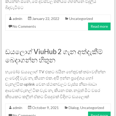
කියන්න ඕනෙ, මේ දවස්වල තනියම ගහන්නෙ විදුලිය
බිදවැටීමට
admin
January 22, 2022
Uncategorized
No Comments
Read more
ඩයලොග් ViuHub 2 ගැන අත්දැකීම්
බෙදාගන්න හිතුන
හැමෝම ඩයලොග් TV එකට බයින හේතුවක් තමා වහින්න
ලංවෙද්දි වැඩ නැ කියන එක. අපි ඉන්න ප්‍රදේශය හෝ
චැනල්ටික uplink වෙන ස්ථානවලට වැස්ස නිසා බාධා
ආවොත් චැනල් ටික වැඩ නැ කියන එක. නමුත් මීට වසර
කීපයකට කලින් ඒකට විසදුමක් විදිහට ඩයලොක්
admin
October 9, 2021
Dialog
,
Uncategorized
No Comments
Read more