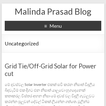
Malinda Prasad Blog
Menu
Uncategorized
Grid Tie/Off-Grid Solar for Power
cut
මේ දවස්වල Solar Inverter එකක් සවි කරන නිසාත් විදුලිය
බිදවැටීම් එක දිගට එන නිසාත් යාලුවො හුගදෙනෙක්
කතාකරල විස්තර අහන නිසා මේ දවස් වල විදුලි ගැටලුවට
කරන්න පුලුවන් දේවල් ටිකක් ලියන්න ගත්තෙ. මුලින්ම