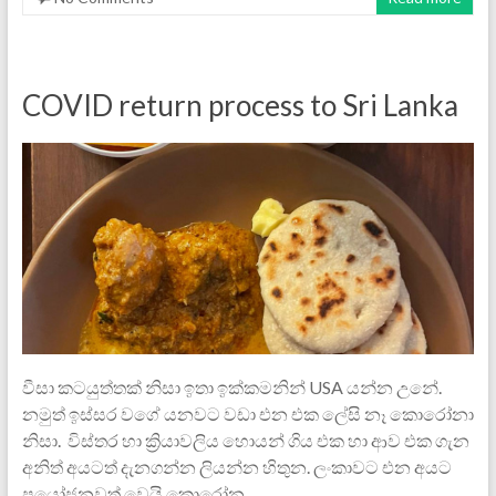
COVID return process to Sri Lanka
වීසා කටයුත්තක් නිසා ඉතා ඉක්කමනින් USA යන්න උනේ.
නමුත් ඉස්සර වගේ යනවට වඩා එන එක ලේසි නෑ කොරෝනා
නිසා. විස්තර හා ක්‍රියාවලිය හොයන් ගිය එක හා ආව එක ගැන
අනිත් අයටත් දැනගන්න ලියන්න හිතුන. ලංකාවට එන අයට
ප්‍රයෝජනවත් වෙයි කොරෝන