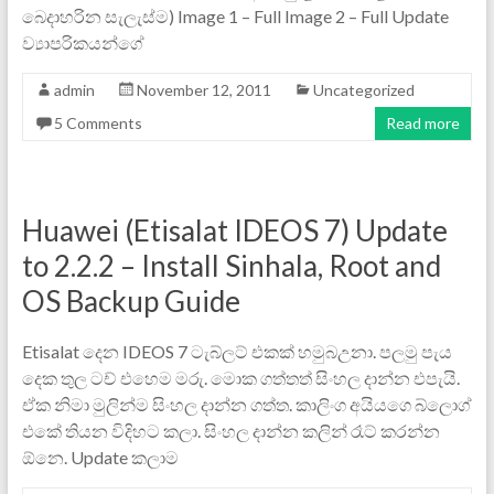
බෙදාහරින සැලැස්ම) Image 1 – Full Image 2 – Full Update
ව්‍යාපරිකයන්ගේ
admin
November 12, 2011
Uncategorized
5 Comments
Read more
Huawei (Etisalat IDEOS 7) Update
to 2.2.2 – Install Sinhala, Root and
OS Backup Guide
Etisalat දෙන IDEOS 7 ටැබ්ලට් එකක් හමුබඋනා. පලමු පැය
දෙක තුල ටච් එහෙම මරු. මොක ගත්තත් සිංහල දාන්න එපැයි.
ඒක නිමා මුලින්ම සිංහල දාන්න ගත්ත. කාලිංග අයියගෙ බ්ලොග්
එකේ තියන විදිහට කලා. සිංහල දාන්න කලින් රෑට් කරන්න
ඕනෙ. Update කලාම