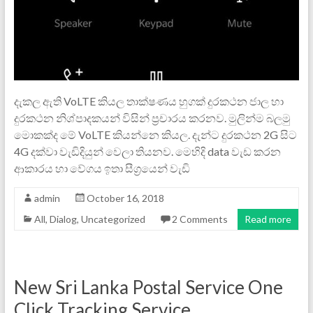
දැකල ඇති VoLTE කියල තාක්ෂණය හුගක් දුරකථන ජාල හා
දුරකථන නිශ්පාදකයන් විසින් ප්‍රචාරය කරනව. මුලින්ම බලමු
ම‌ොකක්ද මේ VoLTE කියන්න‌ෙ කියල. දැන්ට දුරකථන 2G සිට
4G දක්වා වැඩිදියුන් වෙලා තියනව. මෙහිදි data වැඩ කරන
ආකාරය හා වේගය ඉතා සීග්‍රයෙන් වැඩි
admin
October 16, 2018
All
,
Dialog
,
Uncategorized
2 Comments
Read more
New Sri Lanka Postal Service One
Click Tracking Service