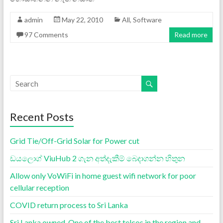
admin
May 22, 2010
All
,
Software
97 Comments
Read more
Recent Posts
Grid Tie/Off-Grid Solar for Power cut
ඩයලොග් ViuHub 2 ගැන අත්දැකීම් බෙදාගන්න හිතුන
Allow only VoWiFi in home guest wifi network for poor
cellular reception
COVID return process to Sri Lanka
Sri Lanka owned, One of the best telcos in the region and