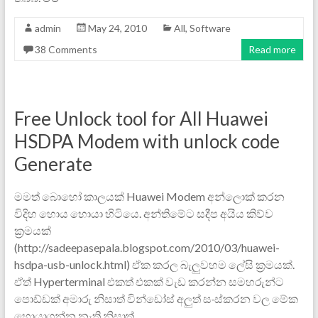
admin
May 24, 2010
All
,
Software
38 Comments
Read more
Free Unlock tool for All Huawei
HSDPA Modem with unlock code
Generate
මමත් බොහෝ කාලයක් Huawei Modem අන්ලොක් කරන
විදිහ හොය හොයා හිටියෙ. අන්තිමේට සදීප අයිය කිව්ව
ක්‍රමයක්
(http://sadeepasepala.blogspot.com/2010/03/huawei-
hsdpa-usb-unlock.html) ඒක කරල බැලුවහම ලේසි ක්‍රමයක්.
ඒත් Hyperterminal එකත් එකක් වැඩ කරන්න සමහරුන්ට
පොඩ්ඩක් අමාරු නිසාත් වින්ඩෝස් අලුත් සංස්කරන වල මේක
‍හොයාගන්න නැති නිසාත්