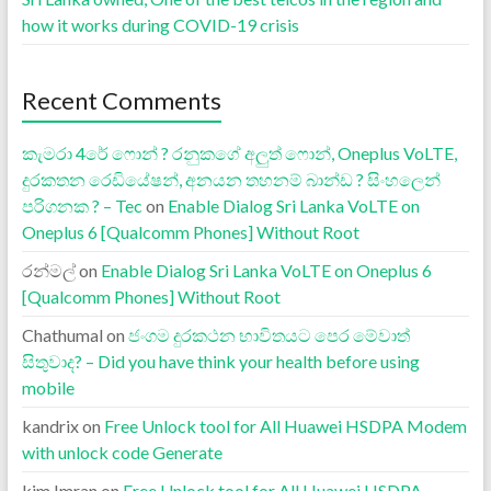
how it works during COVID-19 crisis
Recent Comments
කැමරා 4රේ ෆොන් ? රනුකගේ අලුත් ෆොන්, Oneplus VoLTE,
දුරකතන රෙඩියේෂන්, අනයන තහනම් බාන්ඩ ? සිංහලෙන්
පරිගනක ? – Tec
on
Enable Dialog Sri Lanka VoLTE on
Oneplus 6 [Qualcomm Phones] Without Root
රන්මල්
on
Enable Dialog Sri Lanka VoLTE on Oneplus 6
[Qualcomm Phones] Without Root
Chathumal
on
ජංගම දුරකථන භාවිතයට පෙර මේවාත්
සිතුවාද? – Did you have think your health before using
mobile
kandrix
on
Free Unlock tool for All Huawei HSDPA Modem
with unlock code Generate
kjm.Imran
on
Free Unlock tool for All Huawei HSDPA