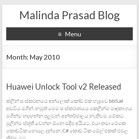
Malinda Prasad Blog
Menu
Month:
May 2010
Huawei Unlock Tool v2 Released
කලින් සංස්කරනයෙ අන්ලොක් කෝඩ් එක හැදුවෙ bb5.at
අඩවිය මගින්. නමුත් මෙම සංස්කරණයෙ කෙලින්ම මෘදුකාංගය
මගින්ම හදාගන්න පුලුවන්. අන්තර්ජාලය නැතිවම‍. මේකට
මුලින්ම ස්තූති වෙන්න ඕනෙ සදීප අයියට. එයා තමා මේකෙ
කොඩ්ටික හොයල දුන්නෙ. C# කොඩ් ටික මේල් එකක් එවල
තිබ්බ. මම