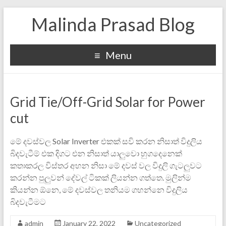
Malinda Prasad Blog
Menu
Grid Tie/Off-Grid Solar for Power
cut
මේ දවස්වල Solar Inverter එකක් සවි කරන නිසාත් විදුලිය
බිදවැටීම් එක දිගට එන නිසාත් යාලුවො හුගදෙනෙක්
කතාකරල විස්තර අහන නිසා මේ දවස් වල විදුලි ගැටලුවට
කරන්න පුලුවන් දේවල් ටිකක් ලියන්න ගත්තෙ. මුලින්ම
කියන්න ඕනෙ, මේ දවස්වල තනියම ගහන්නෙ විදුලිය
බිදවැටීමට
admin
January 22, 2022
Uncategorized