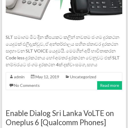
SLT සමාගම මීට දින කීපයකට කලින් නවතම ජංගම දුරකථන
යෙදුමක් එලිදැක්වුව, ඒ අන්තර්ජාලය සහිත ස්තාවර දුරකථන
සදහා වන SLT VOICE යෙදුමයි. මෙමගින් අපි භාවිතාකරන
Code less දුරකථනය හෝ අමතර දුරකථන වෙනුවට එක් SLT
නම්බරයට ජංගම දුරකථන 4ක් දක්වා සමග, සහය
admin
May 12, 2019
Uncategorized
No Comments
Read more
Enable Dialog Sri Lanka VoLTE on
Oneplus 6 [Qualcomm Phones]