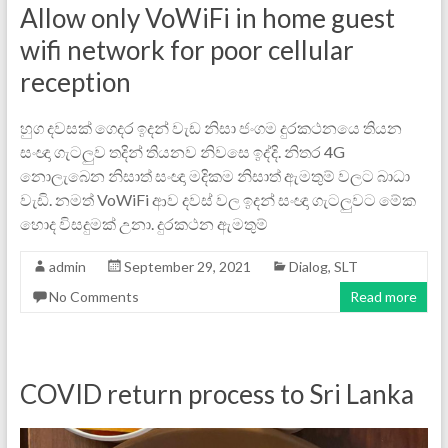
Allow only VoWiFi in home guest
wifi network for poor cellular
reception
හුග දවසක් ගෙදර ඉදන් වැඩ නිසා ජංගම දුරකථනයෙ තියන
සංඥා ගැටලුව තදින් තියනව නිවසෙ ඉද්දි. නිතර 4G
නොලැබෙන නිසාත් සංඥා මදිකම නිසාත් ඇමතුම් වලට බාධා
වැඩි. නමත් VoWiFi ආව දවස් වල ඉදන් සංඥා ගැටලුවට මේක
හොද විසදුමක් උනා. දුරකථන ඇමතුම්
admin
September 29, 2021
Dialog
,
SLT
No Comments
Read more
COVID return process to Sri Lanka