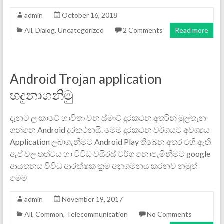
admin
October 16, 2018
All
,
Dialog
,
Uncategorized
2 Comments
Read more
Android Trojan application
හදුනාගනිමු
දැනට ලංකාවේ භාවිතා වන ස්මාට් දුරකථන අතරින් මුල්තැන
ගන්නෙ Android දුරකථනයි. මෙම දුරකථන වර්ගයට අවශ්‍යය
Application ලබාගැනීමට Android Play තිබෙන අතර එහි ඇති
ඇප් වල තත්වය හා විවිධ වයිරස් වර්ග නොපැමිනීමට google
ආයතනය විවිධ ආරක්ෂක ක්‍රම අනුගමනය කරනව නමුත්
මෙම
admin
November 19, 2017
All
,
Common
,
Telecommunication
No Comments