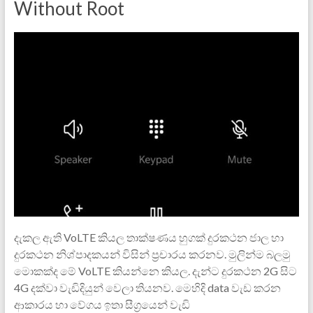
Without Root
දැකල ඇති VoLTE කියල තාක්ෂණය හුගක් දුරකථන ජාල හා
දුරකථන නිශ්පාදකයන් විසින් ප්‍රචාරය කරනව. මුලින්ම බලමු
ම‌ොකක්ද මේ VoLTE කියන්න‌ෙ කියල. දැන්ට දුරකථන 2G සිට
4G දක්වා වැඩිදියුන් වෙලා තියනව. මෙහිදි data වැඩ කරන
ආකාරය හා වේගය ඉතා සීග්‍රයෙන් වැඩි