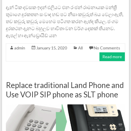
දැන් ටික දවසක ඉදන් එලියට එන රංජන් රාමනායක මන්‍ත්‍රි
තුමාගෙ දුරකතන සංවාද හඬ පට නිසා කවුරුත් බය වෙලා ඇති,
තව කවුරු කවුරු මෙහෙම පටිගත කරන ඇත්ද කියල. ජංගම
දුරකථන දැනට බහුලව භාවිතා වන වර්ග දෙකක් තියනව.
ඇපල් හා ඇන්ඩ්‍රොයිඩ් යන
admin
January 15, 2020
All
No Comments
Read more
Replace traditional Land Phone and
Use VOIP SIP phone as SLT phone