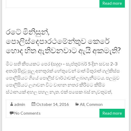
Read more
රටේ මිනිසුන්,
පොලිස්දෙපාරථමේන්තුව කෙරේ
හොද හිත ඇතිවනවාට ඇයි අකමැති?
මීට සති කීපයකට පෙර (සදුදා – සැප්තුම්බර් 5 දින සවස 2-3
අතර) සිදුවු සුලු අනතුරක් හේතුවෙන් මාත් මිතුරාත් ගල්කිස්ස
පොලිසියට ගියේ පොලිස් වාර්ථාවක් ලබාගැනීමටය. පලමුව
පොලිසියට ලගාවන විට වාහන නතර කිරීමට කිසිම
ස්ථානයක් අහල පහල නැත. එක් පසෙක බස් නැවතුමත්,
admin
October 14, 2016
All
,
Common
No Comments
Read more