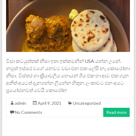
වීසා කටයුත්තක් නිසා ඉතා ඉක්කමනින් USA යන්න උනේ.
නමුත් ඉස්සර වගේ යනවට වඩා එන එක ලේසි නෑ කොරෝනා
නිසා. විස්තර හා ක්‍රියාවලිය හොයන් ගිය එක හා ආව එක ගැන
අනිත් අයටත් දැනගන්න ලියන්න හිතුන. ලංකාවට එන අයට
ප්‍රයෝජනවත් වෙයි කොරෝන
admin
April 9, 2021
Uncategorized
No Comments
Read more