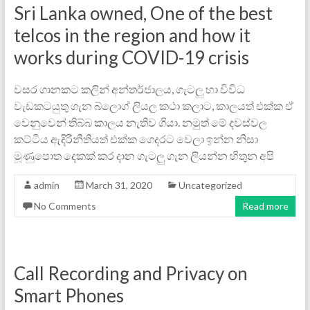
Sri Lanka owned, One of the best
telcos in the region and how it
works during COVID-19 crisis
වසර ගානකට කලින් අන්තර්ජාලය, ගැටලු හා විවිධ
වැඩකටයුතු ගැන බ්ලොග් ලියල කථා කලාට, කාලයත් එක්ක ඒ
වෙනුවෙන් තිබ්බ කාලය නැතිව ගියා. නමුත් මේ දවස්වල
කට්ටිය ඇදිරිනීතියත් එක්ක ගෙදරට වෙලා ඉන්න නිසා
මූණුපොත දෙකක් කර දාන ගැටලු ගැන ‍ලියන්න හිතුන අපි
admin
March 31, 2020
Uncategorized
No Comments
Read more
Call Recording and Privacy on
Smart Phones