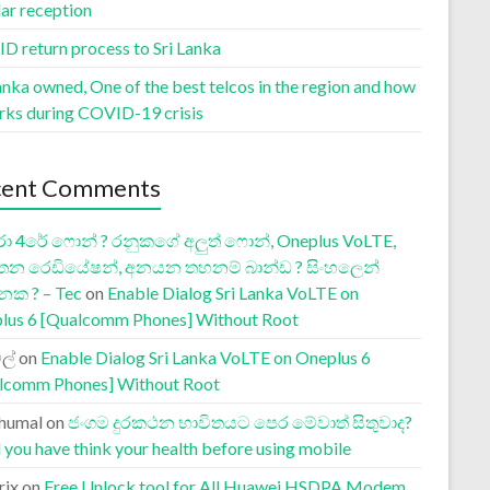
lar reception
D return process to Sri Lanka
anka owned, One of the best telcos in the region and how
orks during COVID-19 crisis
cent Comments
ා 4රේ ෆොන් ? රනුකගේ අලුත් ෆොන්, Oneplus VoLTE,
තන රෙඩියේෂන්, අනයන තහනම් බාන්ඩ ? සිංහලෙන්
නක ? – Tec
on
Enable Dialog Sri Lanka VoLTE on
lus 6 [Qualcomm Phones] Without Root
ල්
on
Enable Dialog Sri Lanka VoLTE on Oneplus 6
lcomm Phones] Without Root
humal
on
ජංගම දුරකථන භාවිතයට පෙර මේවාත් සිතුවාද?
 you have think your health before using mobile
rix
on
Free Unlock tool for All Huawei HSDPA Modem