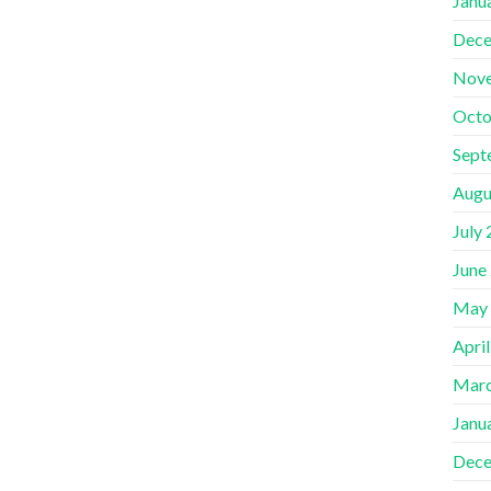
Janu
Dece
Nov
Octo
Sept
Augu
July
June
May
Apri
Marc
Janu
Dece