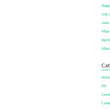
Augu
July
June
May
Apri
Marc
Cat
Airte
All
Com
Comp