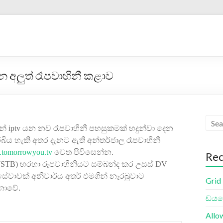
න අලුත් රෑපවාහිනී කළාව
න්
iptv
යන නව රෑපවාහිනී ‍පහසුකමක් හදුන්‍වා දෙන
ිය හැකි අතර දැන‍ට ඇති අන්තර්ජාල රෑප‍වාහිනී
tomorrowyou.tv
වෙත පිවිසෙන්න.
Rec
STB) හරහා රූපවාහිනියට සම්බන්ද කර උසස් DV
ේවාවක් අනිවාර්ය අතර් එමගින් නෑරබුවාට
Grid
නොවේ.
ඩයලො
Allo