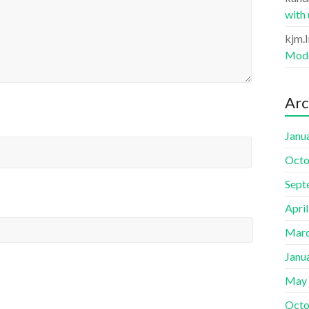
with
kjm.
Mode
Arc
Janu
Octo
Sept
Apri
Marc
Janu
May
Octo