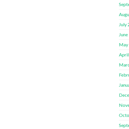
Sept
Augu
July
June
May
Apri
Marc
Febr
Janu
Dece
Nov
Octo
Sept