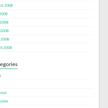
st 2008
 2008
 2008
 2008
l 2008
h 2008
egories
l
mon
uter