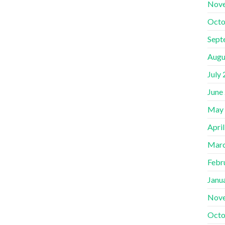
Nov
Octo
Sept
Augu
July
June
May
Apri
Marc
Febr
Janu
Nov
Octo