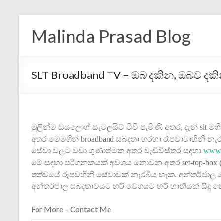
Malinda Prasad Blog
SLT Broadband TV – ඔබ දකින, ඔබව දකි
මුලින්ම ඩයලොග් සැ‍ටලයි‍ට් ටීවී පැමිණි අතර, දැන්
slt
මගි
අතර මෙමගින්
broadband
සබදතා හරහා රෑපවාවාහිනී නැරබ
සේවා වලට වඩා ගුණාත්මක අතර වැ‍ඩිවිස්තර සදහා
www.
මේ සදහා පරිගනකයක් අවශය නොවන අතර set-top-box (
තත්වයේ රූපවහිනි සේවාවක් නෑරබිය හෑක. අන්තර්ජාල ස
අන්තර්ජාල සබදතාවයට හරි වේගයට හරි හානියක් සිදු 
For More – Contact Me