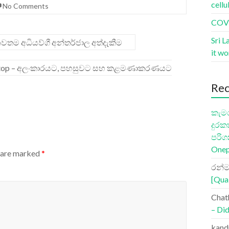
cellu
No Comments
COVI
Sri L
නවතම අධියව්ගී අන්තර්ජාල අත්දැකීම
it w
Desktop – අලංකාරයට, පහසුව‍ට සහ කළමණාකරණය‍ට
Re
කැමර
දුරක
පරිග
Onep
s are marked
*
රන්ම
[Qua
Chat
– Did
kand