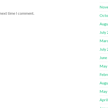
Nov
 next time I comment.
Octo
Augu
July
Marc
July
June
May
Febr
Augu
May
Apri