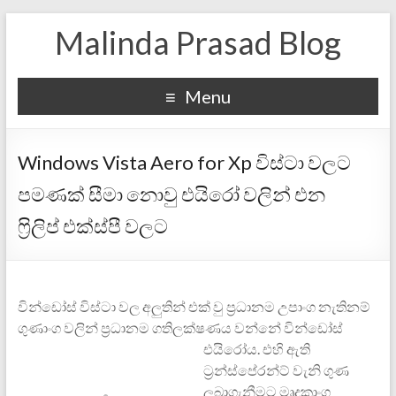
Malinda Prasad Blog
Menu
Windows Vista Aero for Xp විස්‍ටා වලට
පමණක් සීමා නොවු එයිරෝ වලින් එන
‍ෆ්‍රිලිප් එක්ස්පී වලට
වින්ඩෝස් විස්‍‍ටා වල අලුතින් එක් වු ප්‍රධානම උපාංග නැතිනම්
ගුණාංග වලින් ප්‍රධානම ගතිලක්ෂණය වන්නේ වින්ඩෝස්
එයිරෝය.
එහි ඇති
ට්‍රන්ස්පේරන්ට් වැනි ගුණ
ලබාගැනීමට මෘදුකාංග