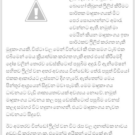
බොහෝ තිබුනත් ෆ්‍රිලිප් කිරීමට
සාර්තක මෘදුකාංගයක් මී‍‍ට
පෙර සොයාගන්න‍ට අමාරැ
වෙන්නට ඇති. නමුත් මා
මෙයින් කියන මෘදුකාංගය ඉතා
සාර්ථකව ෆ්‍රිලිප් කරගත හැකි
මුදුකාංගයකි. විස්‍ටා වල මෙන් වින්ඩෝ කී එක සමග ‍ටැබ් එක
එබීමෙන් මෙය ක්‍රියාත්මක කරගත හැකි අතර එසේ කිරීමේදී
දෝෂ වලින් තොරව
‍ඩෙස්කිටොප් පසුබිම
අදුරැ ‍වී ඇනිමේෂන්
සහිතව ෆ්‍රිල්ප් වන අතර අවශ්‍යය වින්ඩෝව තේරෑ පසුත් වීඩියෝ
එකක ආකාරයට ලස්සනට දිග හැරේ.
ඇත්තෙන්ම මෙය
පින්තූර ආශ්‍රයෙන් සිදුවන මවා පෑමකි. මෙම මෘදුකාංගය
ධාවනයට වැඩි ශාක්‍යයතාවයක් අවශ්‍යය නොවේ. නමුත්
මෘදුකාංගය ධාවනය කල පසු ‍ඩෙස්කිටොප් පසුබිම වෙනස්
කලද සමහර වි‍ට හදුනා නොගනී. එය‍‍ට මෘදුකාංගය නැවත
ධාවනය‍ට සිදුවේ.
ඊ‍ට අමතරව වින්ඩෝ ෆ්‍රිල්ප් වන වි‍ට රෑප වල ගුනාත්මක භාවය
අඩුවැඩි කරගත හැක.‍ එමෙන්ම අයිකන් ට්‍රේ එකේ ඇති