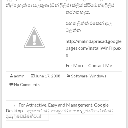
නිල්පැහැති පා සලකුණ (වින් ‍‍ෆ්‍රිලිප්)
ක්ලික් කිරීමෙන්ද ෆ්‍රිලිප්
කරගත හැක.
පහත ලින්ක් එකෙන් දාල
බලන්න
http://malindaprasad.google
pages.com/InstallWinFlip.ex
e
For More – Contact Me
admin
June 17, 2008
Software
,
Windows
No Comments
←
For Attractive, Easy and Management, Google
Desktop – අලංකාරයට, පහසුව‍ට සහ කළමණාකරණය‍ට
ගූගල් ඩෙස්ක්‍ටොප්