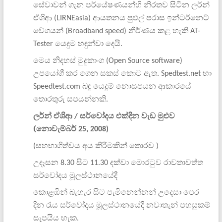
සේවාවන්
ගැන
පර්යේෂණයන්හි
නිරතව
සිටින
ලර්න්
ඒශිආ
ආයතනය
පුළුල්
පරාස
ඉන්ටර්නෙට්
(LIRNEasia)
වේගයන්
නීර්ණය
කළ
හැකි
(Broadband speed)
AT-
යෙදුම
හඳුන්වා
දෙයි
Tester
.
මෙය
නිදහස්
මුදුකාංග
(Open Source software)
උපයෝගී
කර
ගෙන
සකස්
කොට
ඇත
හා
. Spedtest.net
බඳු
යෙදුම්
නොසපයන ආකාරයේ
Speedtest.com
තොරතුරු
සපයන්නකි
.
ලර්න්
ඒශිආ
සර්වෝදය
එක්දින වැඩ
මුළුව
/
(නොවැම්බර්
25, 2008)
සහභාගිත්වය
අය
කිරීමකින්
තොරව
(
)
උදෑසන
සිට
දක්වා
මොරටුව
රාවතාවත්ත
8.30
11.30
සර්වෝදය
මූලස්ථානයේදී
කොළඹින්
බැහැර
සිට
පැමිනෙන්නන්
උදෙසා
පෙර
දින
රැය
සර්වෝදය
මූලස්ථානයේදී
නවාතැන්
පහසුකම්
සැපයිය
හැක
.