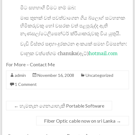
මීට
සහභාගි
වීමට
නම්
ඔබ:
මාස
තුනක්
වත්
පවත්වාගෙන
ගිය
බ්ලොග්
සටහනක
හිමිකරුවකු
හෝ
වසරක
වත්
පළපුරුද්ද
ඇති
නැණසල/ටෙලිසෙන්ටර්
ක්
රියාකරුවකු
විය
යුතුයි.
වැඩි විස්තර සඳහා දුරකථන අංකයක් සමඟ විමසන්න:
චානුක වත්තේගම chanuka(ඇට්)
hotmail.com
For More – Contact Me
admin
November 16, 2008
Uncategorized
1 Comment
←
හැමතැන ගෙනයාහැකි Portable Software
Fiber Optic cable now on sri Lanka
→