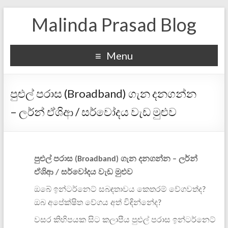
Malinda Prasad Blog
Menu
පුළුල් පරාස (Broadband) ගැන දනගන්න
– ලර්න් ඒශිආ / සර්වෝදය වැඩ මුළුව
පුළුල්
පරාස
ගැන
දනගන්න
ලර්න්
(Broadband)
–
ඒශිආ
සර්වෝදය
වැඩ
මුළුව
/
ඔබේ
ඉන්ටර්නෙට්
සබඳතාවය
කෙතරම්
වේගවත්ද
?
ඔබ
අපේක්ෂිත
වේගය
අත්
විඳින්නේද
?
වසර
කිහිපයක
සිට
කලාපීය
පුළුල්
පරාස
ඉන්ටර්නෙට්