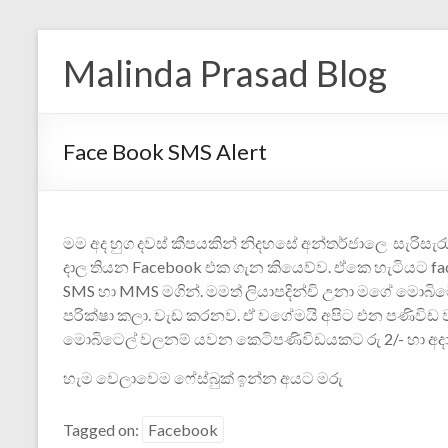
Malinda Prasad Blog
Face Book SMS Alert
මම අද හුග දවස් කීපයකින් නිදහසේ අන්තර්ජාලෙ සැරිස
දාල තියන Facebook එක ගැන කියෙව්ව. ඒකෙ හැටියට f
SMS හා MMS මගින්. මමත් ලියාපදින්චි උනා මගේ මොබි‍
පරික්ෂා කලා. වැඩ කරනව. ඒ වගේමයි අපිට එන පණිවිඩ ව
මොබිටෙල් වලනම් යවන කෙටිපණිවිඩයක‍ට රු 2/- හා අද
හැම වෙලාවෙම ෆේස්බුක් ඉන්න අයට මරු
Tagged on:
Facebook