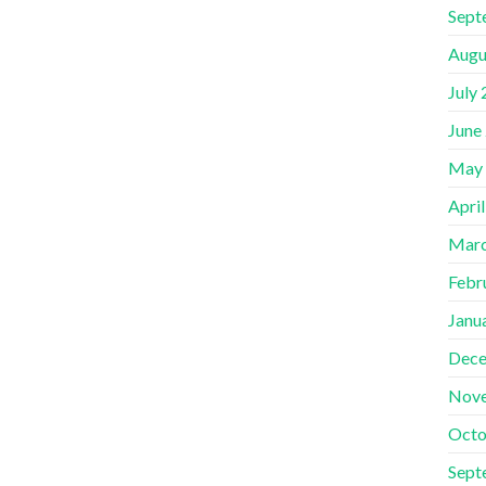
Sept
Augu
July
June
May
Apri
Marc
Febr
Janu
Dece
Nov
Octo
Sept