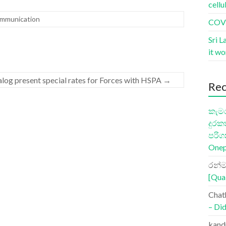
cellu
mmunication
COVI
Sri L
it w
alog present special rates for Forces with HSPA
→
Re
කැමර
දුරක
පරිග
Onep
රන්ම
[Qua
Chat
– Did
kand