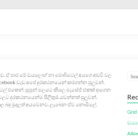
ැරැව. ඒ පාර මේ ඩයලොග් හා මොබිටෙල් අයගෙ අඩවි වල
acebook වැඩ අපේ දුරකථනයෙන් කරගන්න පුලුවන්.
ටෙල් එකෙන්. සුපුන් මලයට කියල මැසේජ් එකක් දාගෙන
Rec
ල‍ට දුරකථනයෙන්ම පිලිතුරැ යවන්නත් පුලුවන්.
ාල බදු මුදලත් අයවෙනව. ලැබෙන ඒව නොමිලේ.
Grid
ඩයලො
Allo