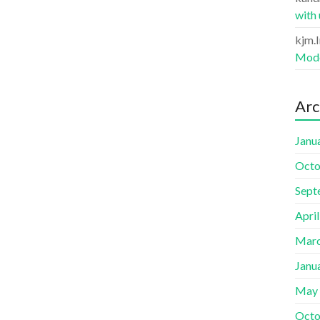
with
kjm.
Mode
Arc
Janu
Octo
Sept
Apri
Marc
Janu
May
Octo