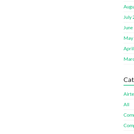
Augu
July
June
May
Apri
Marc
Cat
Airte
All
Com
Comp