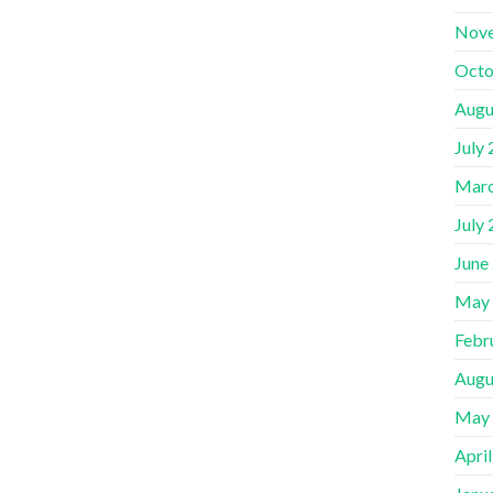
Nov
Octo
Augu
July
Marc
July
June
May
Febr
Augu
May
Apri