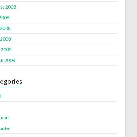
st 2008
 2008
 2008
 2008
l 2008
h 2008
egories
l
mon
uter