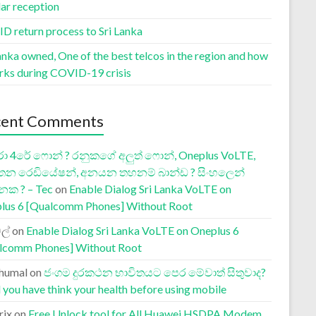
lar reception
D return process to Sri Lanka
anka owned, One of the best telcos in the region and how
orks during COVID-19 crisis
cent Comments
ා 4රේ ෆොන් ? රනුකගේ අලුත් ෆොන්, Oneplus VoLTE,
තන රෙඩියේෂන්, අනයන තහනම් බාන්ඩ ? සිංහලෙන්
නක ? – Tec
on
Enable Dialog Sri Lanka VoLTE on
lus 6 [Qualcomm Phones] Without Root
ල්
on
Enable Dialog Sri Lanka VoLTE on Oneplus 6
lcomm Phones] Without Root
humal
on
ජංගම දුරකථන භාවිතයට පෙර මේවාත් සිතුවාද?
 you have think your health before using mobile
rix
on
Free Unlock tool for All Huawei HSDPA Modem