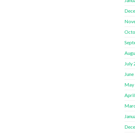
Janu
Dece
Nov
Octo
Sept
Augu
July
June
May
Apri
Marc
Janu
Dece