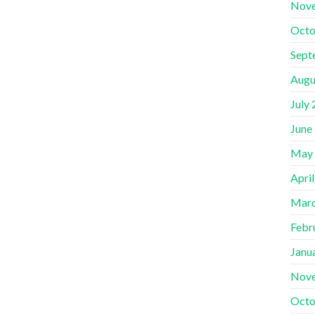
Nov
Octo
Sept
Augu
July
June
May
Apri
Marc
Febr
Janu
Nov
Octo