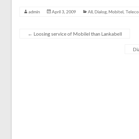
admin
April 3, 2009
All
,
Dialog
,
Mobitel
,
Teleco
←
Loosing service of Mobilel than Lankabell
Di