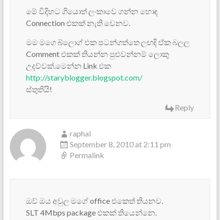
මේ විදිහට ගියොත් ලංකාවෙ ගන්න හොඳ
Connection එකක් නැති වෙනව.
මම මගෙ බ්ලොග් එක පටන්ගත්තෙ ලඟදි ඒක බලල
Comment එකක් තියන්න පුළුවන්නම් ලොකු
උදව්වක්.මෙන්න Link එක
http://staryblogger.blogspot.com/
ස්තුතියි!
Reply
raphal
September 8, 2010 at 2:11 pm
Permalink
ඔව් ඔය අවුල මගේ office එකෙත් තියනව.
SLT 4Mbps package එකක් තියෙන්නෙ.