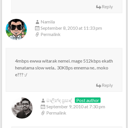
Reply
Namila
September 8, 2010 at 11:33 pm
Permalink
4mbps ewwa witarak nemei. mage 512kbps ekath
henatama slow wela.. 30KBps ennema ne.. moko
e??? :/
Reply
මාලින්ද ප්‍රසාද්
Post author
September 9, 2010 at 7:30 pm
Permalink