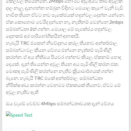
කෙලවල තියෙන්නෙ. 2Mbps හෝ ඊට අඩු අයට තාම අවුලක්
දාල නෑලු. දැනගන්න හම්බුන විදිහට මෙයාල කැෆේ වැනි වැඩි
භාවිත තියන ඒවට නව පැකේජයක් හදුන්වල දෙන්න යන්නෙ.
ඒක කොහොම වෙයිද දන්නෙ නෑ. නැතිනම් වෙන්නෙ 2mbps
සම්බන්ධතා 2ක් ගන්න. මෙයාල මේ පැකේජය හදුන්වල
දෙනකම් අර පාරිභෝගිකයින් අනාතයි.
හැබැයි TRC එකෙන් නිවේදනය කරල තියනව අන්තර්ජාල
සම්බන්ධා වල කියන වේගය එන්නෙ නැත්තම් පැමිණිලි
කරන්න. ඒ අය නීතිමය පියවර ගන්නව කියල. ඒකනම් හොද
දෙයක්. දැන් තියෙන්න අවුල තියන අය පැමිණිලි කරන එක.
මොකද පැමිණිලි කරන්නෙ නැතිව ක්‍රියාමාර්ගයක් ගන්න
බෑනෙ. හැබැයි TRC එකේ අන්තර්ජාල සම්බන්ධතා
නිරීක්ෂණය කරන්න වෙනමම ඒකකයක් තියනව. ඒවට මේ
අවුල නැතිව ඇති
ඔය වැඩේ වෙච්ච 4Mbps සම්බන්ධතාවයක දැන් වේගය