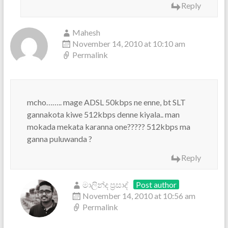
Reply
Mahesh
November 14, 2010 at 10:10 am
Permalink
mcho…….. mage ADSL 50kbps ne enne, bt SLT
gannakota kiwe 512kbps denne kiyala.. man
mokada mekata karanna one????? 512kbps ma
ganna puluwanda ?
Reply
මාලින්ද ප්‍රසාද්
Post author
November 14, 2010 at 10:56 am
Permalink