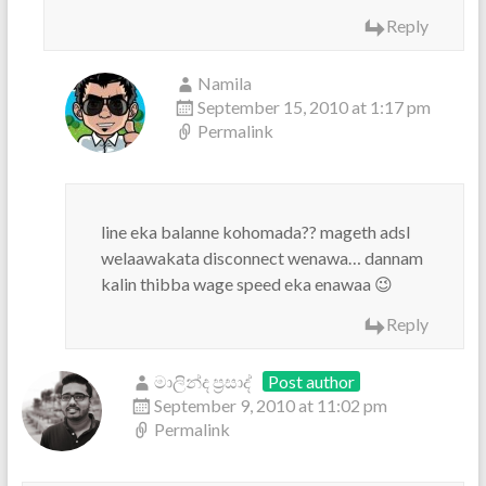
Reply
Namila
September 15, 2010 at 1:17 pm
Permalink
line eka balanne kohomada?? mageth adsl
welaawakata disconnect wenawa… dannam
kalin thibba wage speed eka enawaa 😉
Reply
මාලින්ද ප්‍රසාද්
Post author
September 9, 2010 at 11:02 pm
Permalink