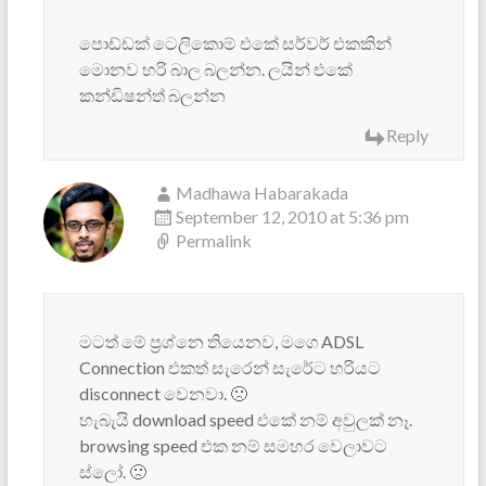
පොඩ්ඩක් ටෙලිකොම් එකේ සර්වර් එකකින්
මොනව හරි බාල බලන්න. ලයින් එකේ
කන්ඩිෂන්ත් බලන්න
Reply
Madhawa Habarakada
September 12, 2010 at 5:36 pm
Permalink
මටත් මේ ප්‍රශ්නෙ තියෙනව, මගෙ ADSL
Connection එකත් සැරෙන් සැරේට හරියට
disconnect වෙනවා. 🙁
හැබැයි download speed එකේ නම් අවුලක් නෑ.
browsing speed එක නම් සමහර වෙලාවට
ස්ලෝ. 🙁