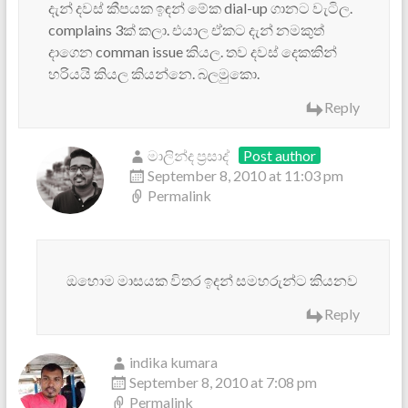
දැන් දවස් කීපයක ඉඳන් මේක dial-up ගානට වැටිල.
complains 3ක් කලා. එයාල ඒකට දැන් නමකුත්
දාගෙන comman issue කියල. තව දවස් දෙකකින්
හරියයි කියල කියන්නෙ. බලමුකො.
Reply
මාලින්ද ප්‍රසාද්
Post author
September 8, 2010 at 11:03 pm
Permalink
ඔහොම මාසයක විතර ඉදන් සමහරුන්ට කියනව
Reply
indika kumara
September 8, 2010 at 7:08 pm
Permalink