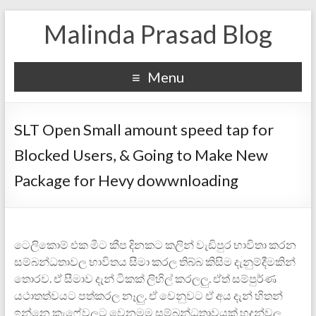
Malinda Prasad Blog
Menu
SLT Open Small amount speed tap for
Blocked Users, & Going to Make New
Package for Hevy dowwnloading
ටෙලිකොම් එක මීට කීප දිනකට කලින් වැඩිපුර භාවිතා කරන
සම්බන්ධතාවල භාවිතය සීමා කරල තිබ්බ කිසිම දැනුම්දීමකින්
තොරව. ඒ සීමාව දැන් ටිකක් ලිහිල් කරලලු. ඒත් සම්පුර්ණ
යථාතත්වයට පත්කරල නෑලු. ඒ වෙනුවට ඒ අය දැන් හිතන්
ඉන්නෙ කැෆේවලට වෙනමම සම්බන්ධතාවයක් හදුන්වල