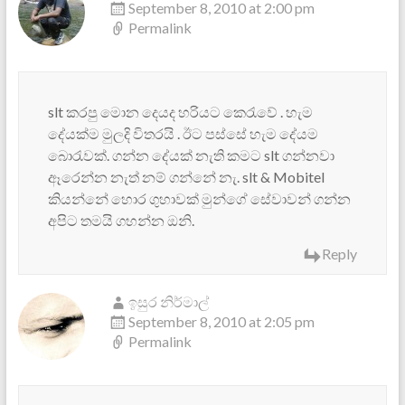
September 8, 2010 at 2:00 pm
Permalink
slt කරපු මොන දෙයද හරියට කෙරැවේ . හැම
දේයක්ම මුලදි විතරයි . ඊට පස්සේ හැම දේයම
බොරැවක්. ගන්න දේයක් නැති කමට slt ගන්නවා
ඈරෙන්න නැත් නම් ගන්නේ නැ. slt & Mobitel
කියන්නේ හොර ගුහාවක් මුන්ගේ සේවාවන් ගන්න
අපිට තමයි ගහන්න ඔනි.
Reply
ඉසුර නිර්මාල්
September 8, 2010 at 2:05 pm
Permalink