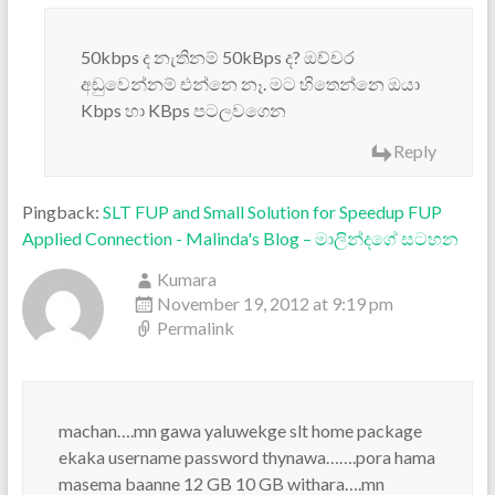
50kbps ද නැතිනම් 50kBps ද? ඔච්චර
අඩුවෙන්නම් එන්නෙ නෑ. මට හිතෙන්නෙ ඔයා
Kbps හා KBps පටලවගෙන
Reply
Pingback:
SLT FUP and Small Solution for Speedup FUP
Applied Connection - Malinda's Blog – මාලින්දගේ සටහන
Kumara
November 19, 2012 at 9:19 pm
Permalink
machan….mn gawa yaluwekge slt home package
ekaka username password thynawa…….pora hama
masema baanne 12 GB 10 GB withara….mn