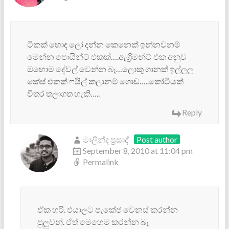
ටිකක් හොඳ ලෝ දන්න කෙනෙක් ඉන්නවනම්
මෙන්න පොයින්ට් එකක්….ඇග්‍රිමන්ට් එක අනුව
ඔහොම දේවල් වෙන්න බෑ…ලොකු ගානක් ඉල්ලල
කේස් එකක් ෆයිල් කලානම් ගොඩ…..කෝටියක්
විතර තලාගත හැකි…..
Reply
මාලින්ද ප්‍රසාද්
Post author
September 8, 2010 at 11:04 pm
Permalink
ඒක හරි. එයාලට පැකේජ වෙනස් කරන්න
පුලුවන්. ඒත් මෙහෙම කරන්න බෑ