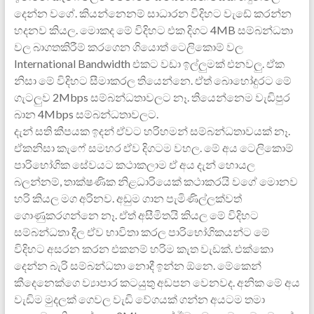
දෙන්න වගේ. කියන්නෙනම් සාධාරන විදිහට වැඩේ කරන්න
හදනව කියල. මොකද මේ විදිහට එක දිගට 4MB සම්බන්ධතා
වල බාගතකිරීම් කරගෙන ගියොත් ටෙලිකොම් වල
International Bandwidth එකට වඩා ඉල්ලුමක් එනවලු. ඒක
නිසා මේ විදිහට සීමාකරල තියෙන්නෙ. ඒත් බොහෝදුරට මේ
ගැටලුව 2Mbps සම්බන්ධතාවලට නෑ. තියෙන්නෙම වැඩිපුර
බාන 4Mbps සම්බන්ධතාවලට.
දැන් සති කීපයක ඉදන් ඒවට හරිහමන් සම්බන්ධතාවයක් නෑ.
ඒකනිසා කැෆේ සමහර ඒව දිගටම වහල. මේ අය ටෙලිකොම්
පාරිභෝගික සේවයට කථාකලාම ඒ අය දැන් හොයල
බලන්නම්, තාක්ෂණික නිළධාරියෙක් කථාකරයි වගේ මොනව
හරි කියල මග අරිනව. අඩුම ගාන පැමිණිල්ලක්වත්
ගොණුකරගන්නෙ නෑ. ඒත් අසීමිතයි කියල මේ විදිහට
සම්බන්ධතා දීල ඒව භාවිතා කරල පාරිභෝගිකයන්ට මේ
විදිහට අසරන කරන එකනම් හරිම කැත වැඩක්. එක්කො
දෙන්න බැරි සම්බන්ධතා නොදී ඉන්න ඕනෙ. මේකෙන්
කීදෙනෙක්ගෙ ව්‍යාපාර කටයුතු අඩපන වෙනවද. අනික මේ අය
වැඩිම මුදලක් ගෙවල වැඩි වේගයක් ගන්න අයටම තමා