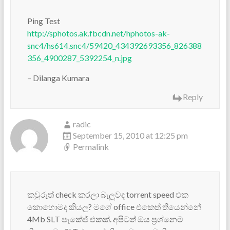
Ping Test
http://sphotos.ak.fbcdn.net/hphotos-ak-
snc4/hs614.snc4/59420_434392693356_826388
356_4900287_5392254_n.jpg
– Dilanga Kumara
Reply
radic
September 15, 2010 at 12:25 pm
Permalink
කවුරුත් check කරලා බැලුවද torrent speed එක
කොහොමද කියල? මගේ office එකෙත් තියෙන්නේ
4Mb SLT පැකේජ් එකක්. අපිටත් ඔය ප්‍රශ්නෙම