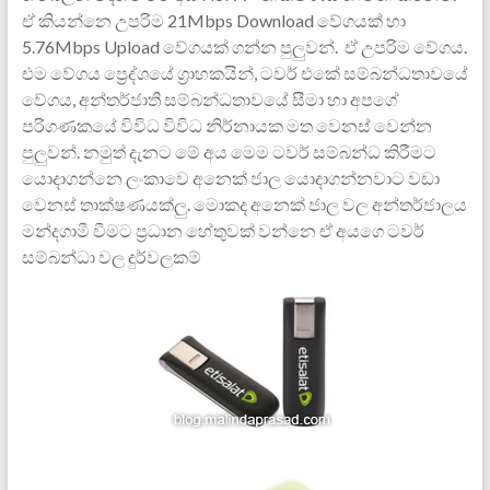
ඒ කියන්නෙ උපරිම 21Mbps Download වේගයක් හා
5.76Mbps Upload වේගයක් ගන්න පුලුවන්. ඒ උපරිම වේගය.
එම වේගය ප්‍රෙද්ශයේ ග්‍රාහකයින්, ටවර් එකේ සම්බන්ධතාවයේ
වේගය, අන්තර්ජාති සම්බන්ධතාවයේ සීමා හා අපගේ
පරිගණකයේ විවිධ විවිධ නිර්නායක මත වෙනස් වෙන්න
පුලුවන්. නමුත් දැනට මේ අය මෙම ටවර් සම්බන්ධ කිරීමට
යොදාගන්නෙ ලංකාවෙ අනෙක් ජාල යොදාගන්නවාට වඩා
වෙනස් තාක්ෂණයක්ලු. මොකද අනෙක් ජාල වල අන්තර්ජාලය
මන්දගාමී වීමට ප්‍රධාන හේතුවක් වන්නෙ ඒ අයගෙ ටවර්
සම්බන්ධා වල දුර්වලකම්