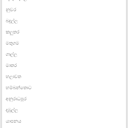
නුවර
බදුල්ල
කලුතර
මතුගම
ගාල්ල
මාතර
හලාවත
හම්බන්තොට
අනුරාධපුර
දඹුල්ල
යාපනය