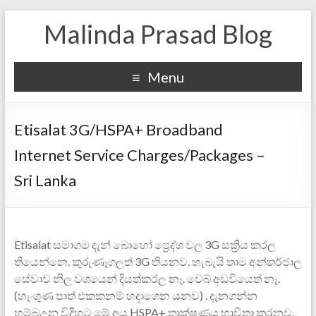
Malinda Prasad Blog
Menu
Etisalat 3G/HSPA+ Broadband
Internet Service Charges/Packages –
Sri Lanka
Etisalat සමාගම දැන් බොහෝ ප්‍රෙද්ශ වල 3G සක්‍රිය කරල
තියෙන්නෙ. කුරුණෑගලත් 3G තියනව. හැබැයි තාම අන්තර්ජාල
සේවාව නිල වශයෙන් දියත්කරල නෑ. වෙබ් අඩවියෙත් නෑ.
(හැංගුණ පාත් එකකනම් හදාගෙන යනව) . දැනගන්න
හම්බඋන විදිහට මේ අය HSPA+ තාක්ෂණය භාවිතා කරනව.