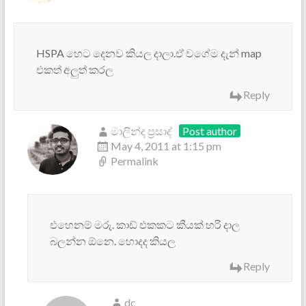
HSPA හෙට දෙනව කියල දාලා.ඒ වගේම දැන් map
එකත් අලුත් කරල
Reply
මාලින්ද ප්‍රසාද්
Post author
May 4, 2011 at 1:15 pm
Permalink
එහෙනම් මරු. කාඩ් එකකට කීයක් හරි දාල
බලන්න ඕනෙ. හොදද කියල
Reply
dc