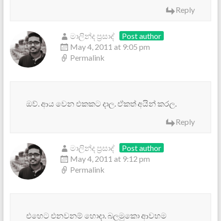
Reply
මාලින්ද ප්‍රසාද්
Post author
May 4, 2011 at 9:05 pm
Permalink
ඔව්. ආය වෙන එකකට දාල. ඒකත් අයින් කරල.
Reply
මාලින්ද ප්‍රසාද්
Post author
May 4, 2011 at 9:12 pm
Permalink
එහෙට එනවනම් හොදා. බලමුකො ආවහම