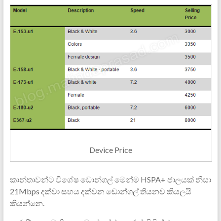
Device Price
කාන්තාවන්ට විශේෂ ඩොන්ගල් මෙන්ම HSPA+ ජාලයක් නිසා
21Mbps දක්වා සහය දක්වන ඩොන්ගල් තියනව කියලයි
කියන්නෙ.