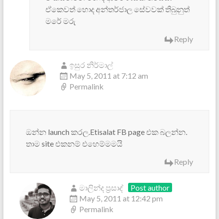
ඒකෙවත් හොද අන්තර්ජාල සේවවක් තිබුනුත්
මරේ මරු
Reply
ඉසුර නිර්මාල්
May 5, 2011 at 7:12 am
Permalink
ඔන්න launch කරල.Etisalat FB page එක බලන්න.
තාම site එකනම් එහෙම්මමයි
Reply
මාලින්ද ප්‍රසාද්
Post author
May 5, 2011 at 12:42 pm
Permalink