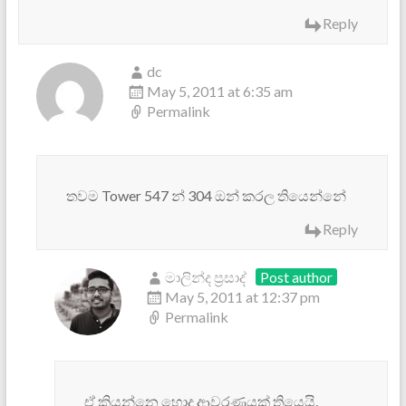
Reply
dc
May 5, 2011 at 6:35 am
Permalink
තවම Tower 547 න් 304 ඔන් කරල තියෙන්නේ
Reply
මාලින්ද ප්‍රසාද්
Post author
May 5, 2011 at 12:37 pm
Permalink
ඒ කියන්නෙ හොද ආවරණයක් තියෙයි.