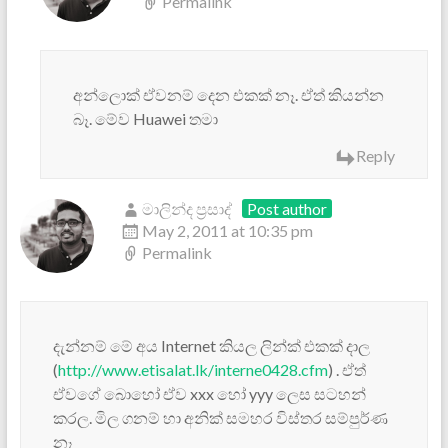
Permalink
අන්ලොක් ඒවනම් දෙන එකක් නෑ. ඒත් කියන්න
බෑ. මේව Huawei තමා
Reply
මාලින්ද ප්‍රසාද්
Post author
May 2, 2011 at 10:35 pm
Permalink
දැන්නම් මේ අය Internet කියල ලින්ක් එකක් දාල
(
http://www.etisalat.lk/interne0428.cfm
) . ඒත්
ඒවගේ බොහෝ ඒව xxx හෝ yyy ලෙස සටහන්
කරල. මිල ගනම් හා අනික් සමහර විස්තර සම්පුර්ණ
නෑ