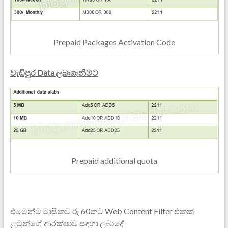
Prepaid Packages Activation Code
වැඩිපුර Data ලබාගැනීමට
Prepaid additional quota
එමෙන්ම මාසිකව රු 60කට Web Content Filter එකක්
ළමුන්ගේ ආරක්ෂාව සඳහා ලබාදේ