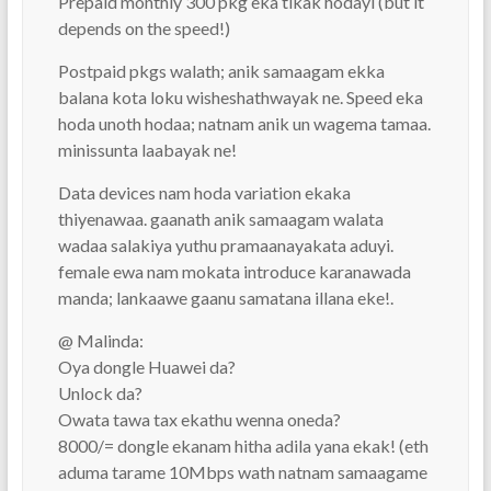
Prepaid monthly 300 pkg eka tikak hodayi (but it
depends on the speed!)
Postpaid pkgs walath; anik samaagam ekka
balana kota loku wisheshathwayak ne. Speed eka
hoda unoth hodaa; natnam anik un wagema tamaa.
minissunta laabayak ne!
Data devices nam hoda variation ekaka
thiyenawaa. gaanath anik samaagam walata
wadaa salakiya yuthu pramaanayakata aduyi.
female ewa nam mokata introduce karanawada
manda; lankaawe gaanu samatana illana eke!.
@ Malinda:
Oya dongle Huawei da?
Unlock da?
Owata tawa tax ekathu wenna oneda?
8000/= dongle ekanam hitha adila yana ekak! (eth
aduma tarame 10Mbps wath natnam samaagame