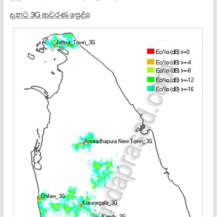
දැනට 3G ආවරණ ප්‍රෙද්ශ