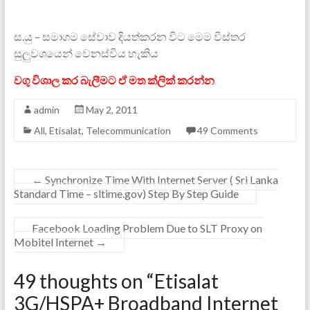
ස.යු – සමාගම සේවාව දියත්කරන විට මෙම විස්තර
සුලුවශයෙන් වෙනස්විය හැකිය
වගු විශාල කර බැලීමට ඒ මත ක්ලික් කරන්න
admin
May 2, 2011
All
,
Etisalat
,
Telecommunication
49 Comments
←
Synchronize Time With Internet Server ( Sri Lanka
Standard Time – sltime.gov) Step By Step Guide
Facebook Loading Problem Due to SLT Proxy on
Mobitel Internet
→
49 thoughts on “
Etisalat
3G/HSPA+ Broadband Internet