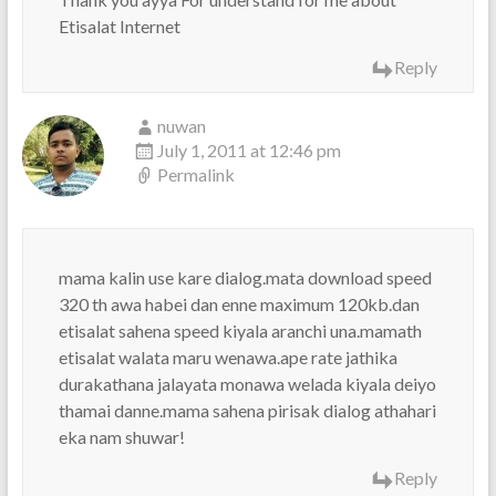
Etisalat Internet
Reply
nuwan
July 1, 2011 at 12:46 pm
Permalink
mama kalin use kare dialog.mata download speed
320 th awa habei dan enne maximum 120kb.dan
etisalat sahena speed kiyala aranchi una.mamath
etisalat walata maru wenawa.ape rate jathika
durakathana jalayata monawa welada kiyala deiyo
thamai danne.mama sahena pirisak dialog athahari
eka nam shuwar!
Reply