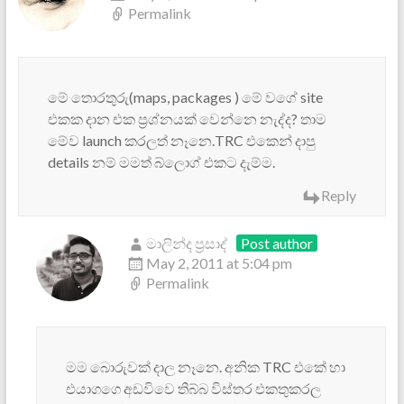
Permalink
මේ තොරතුරු(maps, packages ) මේ වගේ site
එකක දාන එක ප්‍රශ්නයක් වෙන්නෙ නැද්ද? තාම
මේව launch කරලත් නෑනෙ.TRC එකෙන් දාපු
details නම් මමත් බ්ලොග් එකට දැම්ම.
Reply
මාලින්ද ප්‍රසාද්
Post author
May 2, 2011 at 5:04 pm
Permalink
මම බොරුවක් දාල නෑනෙ. අනික TRC එකේ හා
එයාගගෙ අඩවිවෙ තිබ්බ විස්තර එකතුකරල