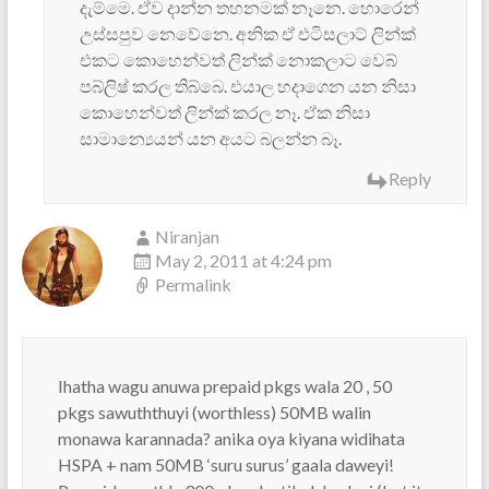
දැම්මෙ. ඒව දාන්න තහනමක් නෑනෙ. හොරෙන්
උස්සපුව නෙවේනෙ. අනික ඒ එටිසලාට් ලින්ක්
එකට කොහෙන්වත් ලින්ක් නොකලාට වෙබ්
පබ්ලිෂ් කරල තිබ්බෙ. එයාල හදාගෙන යන නිසා
කොහෙන්වත් ලින්ක් කරල නෑ. ඒක නිසා
සාමාන්‍යෙයන් යන අයට බලන්න බෑ.
Reply
Niranjan
May 2, 2011 at 4:24 pm
Permalink
Ihatha wagu anuwa prepaid pkgs wala 20 , 50
pkgs sawuththuyi (worthless) 50MB walin
monawa karannada? anika oya kiyana widihata
HSPA + nam 50MB ‘suru surus’ gaala daweyi!