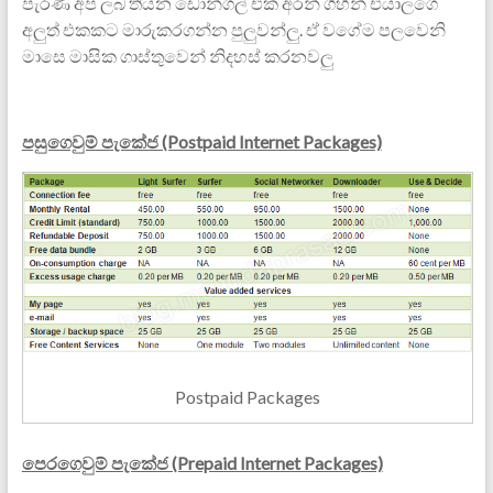
පැරණි අප ලබ තියන ඩොන්ගල් එක අරන් ගිහින් එයාලගෙ
අලුත් එකකට මාරුකරගන්න පුලුවන්ලු. ඒ වගේම පලවෙනි
මාසෙ මාසික ගාස්තුවෙන් නිදහස් කරනවලු
පසුගෙවුම් පැකේජ (Postpaid Internet Packages)
Postpaid Packages
පෙරගෙවුම් පැකේජ (Prepaid Internet Packages)