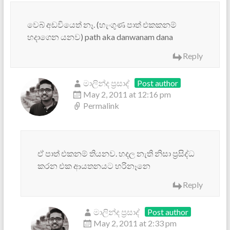
වෙබ් අඩවියෙත් නෑ. (හැංගුණ පාත් එකකනම්
හදාගෙන යනව) path aka danwanam dana
Reply
මාලින්ද ප්‍රසාද්
Post author
May 2, 2011 at 12:16 pm
Permalink
ඒ පාත් එකනම් තියනව. හදල නැති නිසා ප්‍රසිද්ධ
කරන එක ආයතනයට හරිනෑනෙ
Reply
මාලින්ද ප්‍රසාද්
Post author
May 2, 2011 at 2:33 pm