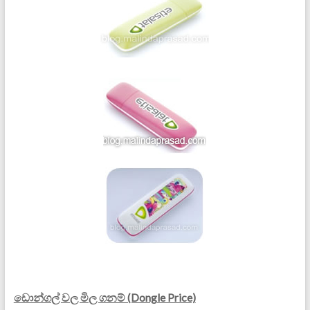
ඩොන්ගල් වල මිල ගනම් (Dongle Price)