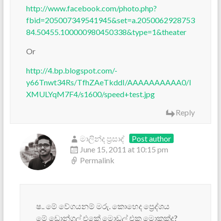
http://www.facebook.com/photo.php?
fbid=205007349541945&set=a.2050062928753
84.50455.100000980450338&type=1&theater
Or
http://4.bp.blogspot.com/-
y66Tnwt34Rs/TfhZAeTkddI/AAAAAAAAAA0/l
XMULYqM7F4/s1600/speed+test.jpg
Reply
මාලින්ද ප්‍රසාද්
Post author
June 15, 2011 at 10:15 pm
Permalink
ෂ.. මේ වේගයනම් මරු. කොහෙද ප්‍රෙද්ශය
මේ ඩොන්ගල් එකේ මොඩල් එක මොකක්ද?