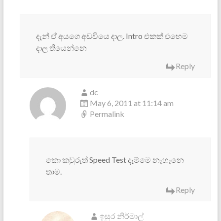
දැන් ඒ අයගෙ අඩවියෙ දාල. Intro එකක් එහෙම
දාල තියෙන්නෙ
Reply
dc
May 6, 2011 at 11:14 am
Permalink
කො කවුරුත් Speed Test දෑම්මෙ නෑහෑනෙ
තාම.
Reply
ඉසුර නිර්මාල්