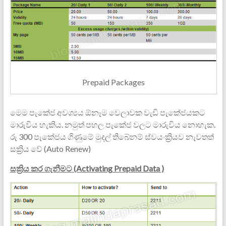
Prepaid Packages
මෙම පැකේජ අවශ්‍යය ඕනෑම වෙලාවක වැඩි පැකේජයකට
මාරුවිය හැකිය. නමුත් පහල පැකේජ වලට මාරුවිය නොහැක.
රු 300 පැකේජය ගිණුමේ මුදල් තිබේනම් ස්වයංක්‍රියව නැවතත්
සක්‍රිය වේ (Auto Renew)
සක්‍රිය කර ගැනීමට (Activating Prepaid Data )