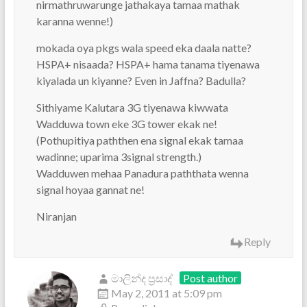
nirmathruwarunge jathakaya tamaa mathak
karanna wenne!)
mokada oya pkgs wala speed eka daala natte?
HSPA+ nisaada? HSPA+ hama tanama tiyenawa
kiyalada un kiyanne? Even in Jaffna? Badulla?
Sithiyame Kalutara 3G tiyenawa kiwwata
Wadduwa town eke 3G tower ekak ne!
(Pothupitiya paththen ena signal ekak tamaa
wadinne; uparima 3signal strength.)
Wadduwen mehaa Panadura paththata wenna
signal hoyaa gannat ne!
Niranjan
Reply
මාලින්ද ප්‍රසාද්
Post author
May 2, 2011 at 5:09 pm