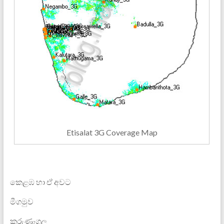
Etisalat 3G Coverage Map
කෙළඹ හා ඒ අවට
මීගමුව
කුරුණෑගල