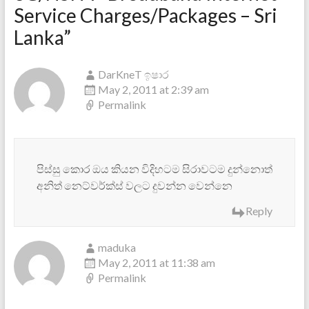
Service Charges/Packages – Sri
Lanka
”
DarKneT ඉෂාර
May 2, 2011 at 2:39 am
Permalink
පිස්සු කොර ඔය කියන විදිහටම සිරාවටම දුන්නොත්
අනිත් නෙට්වර්ක්ස් වලට දුවන්න වෙන්නෙ
Reply
maduka
May 2, 2011 at 11:38 am
Permalink