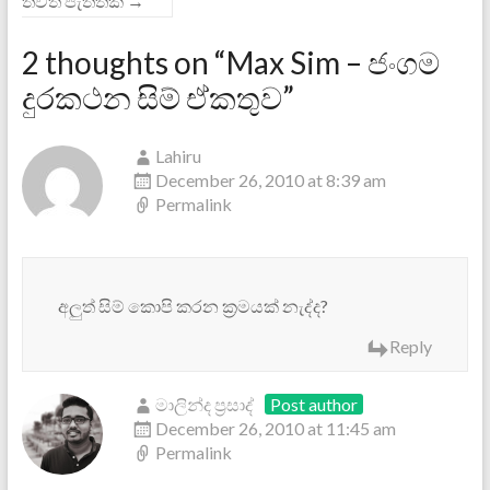
තවත් පැත්තක්
→
2 thoughts on “
Max Sim – ජංගම
දුරකථන සිම් ඒකතුව
”
Lahiru
December 26, 2010 at 8:39 am
Permalink
අලුත් සිම් කොපි කරන ක්‍රමයක් නැද්ද?
Reply
මාලින්ද ප්‍රසාද්
Post author
December 26, 2010 at 11:45 am
Permalink