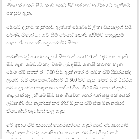
ක‍ීපයක‍් එකම සිම් කාඩ් පතට පි‍ටපත් කර භාවිතය‍ට ගැනීමේ
පහසුව ඇත.
මෙයට දැනට හැකියාව ඇත්තේ මොබිටෙල් හා ඩයලොග් සිම්
පමණි. ටිගෝ හා හච් සිම් මෙසේ කොපි කිර‍ිමට පහසුකම්
නැත. ඒවා කොපි ප්‍රොටෙක්ට් සිම්ය.
මොබිටෙල් හා ඩයලොග් සිම් 6 ක් හෝ 16 ක් රදවාගත හැකි
සිම් ඇත. මේවාට කලවමේ උවද සිම් කොපි කරගත හැක.
මෙම සිම් පතක් රැ 1300 සිට ඇති අතර ඒ සමග සිම් ර‍ීඩරයක්ද
ලැබේ. සිම් පත පමණක්නම් රැ 500 සිට ඇත. මෙම සිම් රී‍ඩරය
සමග ලැබෙන මෘදුකාංගය මගින් විනාඩි 20 සිට පැයක් දක්ව‍ා
කාළයක් තුල නියම සිම් පත කියවන අතර ඉන් පසු කේතයක්
ලබාගනී. එය තැන්පත් කර හිස් මැක්ස් සිම් එක මත තප්පර
කීප‍යකින් තැන්පත් කල හැක.
මේ අනුව සීම් කීපයක් කොපිකරගත හැකි අතර අවශ්‍යයනම්
මිතුරකුගේ වුවද කොපිකරගත හැක. එමගින් මිතුරාගේ