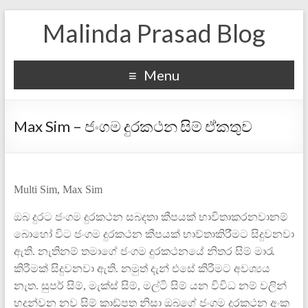
Malinda Prasad Blog
Menu
Max Sim – ජංගම දුරකථන සිම් ඒකතුව
Multi Sim, Max Sim
ඔබ දුරට ජංගම දුරකථන සබදතා කීපයක් භ‍ාවිතාකරනවානම්
බොහෝ විට ජංගම දුරකථන කීපයක් භාව්තාකිර‍ීම‍ට සිදුවනවා
ඇති. නැතිනම් තමාගේ ජංගම දුරකථනයේ නිතර සිම් මාරැ
කිරීමක් සිදුවනවා ඇති. නමුත් දැන් එසේ කිරීමට අවශ්‍යය
නැත. සුපර් සිම්, මැක්ස් සිම්, මල්ටි සිම් යන විවිධ නම් වලින්
හදුන්වන නව සිම් කාඩ්පත නිසා ඔබගේ ජංගම දුරකථන අංක