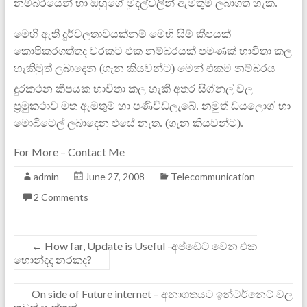
නම්බ‍රයෙන් හා ඔහුගේ මුදල්
‍වලින් ඇමතුම් ලබාගත හැක.
මෙහි ඇති දුර්වලතාවයක්නම් මෙහි සිම් කීපයක්
කොපිකරගත්තද වරකට එක නම්බරයක් පමණක් භාවිතා කල
හැකිමුත්
ලබාදෙන
(
ගැන කිය‍වන්ට) මෙන් එකම නම්බරය
දුරකථන කීපයක භාවිතා කල හැකි අතර සිග්නල් වල
ප්‍රමුකථාව මත ඇමතුම් හා පණි‍විඩලැබේ. නමුත් ඩය‍ලොග් හා
මොබිටෙල් ලබාදෙන
එසේ නැත. (
ගැන කිය‍වන්ට).
For More – Contact Me
admin
June 27, 2008
Telecommunication
2 Comments
←
How far, Update is Useful -අප්ඩේට් ‍වෙන එක
හොන්දද නරකද?
On side of Future internet – අනාගතයට ඉන්ටර්නෙට් වල