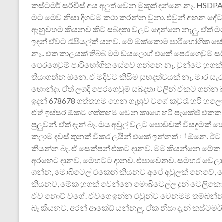
කස්ටමර් ‍සර්විස් අය අලුත් වෙන මුකුත් දන්නෙ නෑ. 
මට මෙව නිසා දිගටම කථා කරන්න වුනා. එවුන් අහන දේට
ඇහුවහම කියනව කිට් සබදතා වලට දෙන්නෙ නෑලු. ඒත් මගේ 
ඉදන් ඒව‍ට රැපියල්ක් යනව. මේ ඔක්කොම පාරිභෝගික සේව
නෑ.. එක කාලයක් තිබ්බ මම ඩයලොග් එකේ ‍‍පෙරගෙවුම් සම්
‍‍පෙරගෙවුම් පාරිභෝගික සේවෙ‍ ගන්නෙ නෑ. වුන්ටෙ හුගක් 
තියාගන්න ඔනෙ. ඒ මදිවට කිසිම සුහදත්වයක් නෑ. මාර ස
හොන්දා. ඒත් ලගදි ‍‍පෙරගෙවුම් සබදතා වලින් ඒකට ගන්න බෑ
ඉදන් 678678 ගත්තහම හෙන ගැහුව වගේ කවුරැ හරි හලෝ 
ඒත් ඉස්සර ඕක‍ට ගත්තහම වෙන කාගෙ හරි පැකේජ් එකක රේ‍
පුලුවන්. ඒත් දැන් බෑ. ඔය අවුල් වලට පොඩ්ඩක් විසදුම
කලාම දවස් තුනක් විකර ලයින් එකේ ඉන්නත් ‍‍් ඕනෙ. ඊ
කියන්න බැ. ඒ ‍සෙක්ෂන් එකට දානව. මම කියන්නෙ මේක 
අරහෙට දානව, මෙහට්ට දානව. එපාවෙනව‍. සමහර වෙලා
ගන්න, මොබිටෙල් එකෙන් කියනව අපේ අවුලක් නෙවේ,
කියනව, මේක හුගක් වෙන්නෙ මොබිටෙල්ල දුන් ටෙලිකොම
ඒව නොව් වගේ. ඒවගෙ ඉන්න එවුන්ව වෙනමම තම්බන්න
බෑ කියනව. අරන් ආකේඩ් යන්නලු. ඒක නිසා දැන් කස්ටම