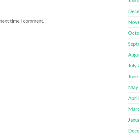
Janu
Dece
 next time I comment.
Nov
Octo
Sept
Augu
July
June
May
Apri
Marc
Janu
Dece