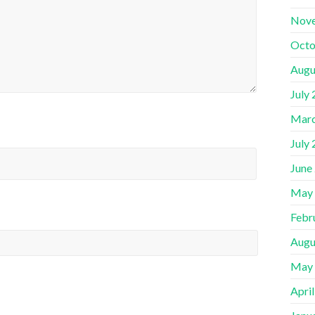
Nov
Octo
Augu
July
Marc
July
June
May
Febr
Augu
May
Apri