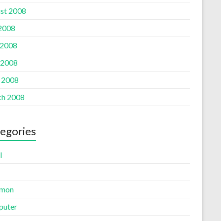
st 2008
 2008
 2008
 2008
l 2008
h 2008
egories
l
mon
uter