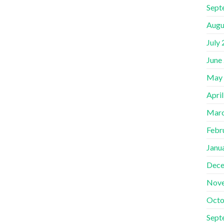
Sept
Augu
July
June
May
Apri
Marc
Febr
Janu
Dece
Nov
Octo
Sept