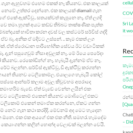
cellu
HSDPA ගැන ඇහුවහම එහෙම එකක් නෑ කියනව. එක කාලයක්
 නෙවේ උත්තර දෙන්නෙ. එක කාලයක් diamail ‍ගැන
COVI
එකේ ඇක්‍‍ටිවු.. සතයක්වත් කැපුනෙ නෑ. ඒත් ලගදි
Sri L
ෙ තමා. හුගක් අය‍ට කඩ්ඩ තිබ්බට තාක්ෂණික පැත්ත
it w
බන්දයක් භාවිතා කරන දවස් වල කස්ටමර් සර්විස් ගද්දි
ඒව බෑ. අනික ඒ මදිවට උස්සන්. ‍.. කෑම එකත් ලග
ැරක්. ඒත් ප්රොධාන පාරිභෝගික සේවය ඊට වඩා ටිකක්
Re
. දැන් පසුගෙවුම් නිසා අවුලක් නෑ‍‍. මේ ඊයෙ පෙරේදා
කියනව. රෙකෝඩින්ග් නෑ. හැබැයි දැන්නම් ඒව නෑ.
කැමර
ට් බලන්න. සර්විස් ඇක්ටිවු, ඩී ඇක්ටිිවු කරගන්න
දුරක
ක් හොයන් තියනව ටෙලිකොම්ල. එයාලගෙ හැබැයි කෝල්
පරිග
ට පස්සෙ ආන්සර් කලාම අවුල කිවුවහම අපරාදෙ
Onep
තමා හරිම බැඩේ. ඒත් වැඩේ වෙන්න ලයින් එක
වට ටෙලිකොම් එකෙන් කියනව ‍මොබිටෙල් එක‍ට
රන්ම
 ටෙලිකොම් එකෙන් තමා ඒක කරන්නෙ, ඒකට ගන්න
[Qua
් නෙට් ගැන කථා කරදිදි. මේවනම් අද මෙට හැදෙන
Chat
 ඕනෙ. එක එක අයගේ එක එක නීති. සමහරැ හැමදේම
– Did
ර් කෙයා ගන්න කලින් හොන්ද වෙලාවක් බලන්න වෙයි.
kand