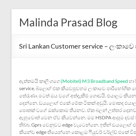
Malinda Prasad Blog
Sri Lankan Customer service – ලංකාව
ඇත්තමයි කාලිංගගෙ
(Mobitel) M3 Broadband Speed
හා 
service. බ්ලොග් එක කියවපුවහම ලංකාවෙ පාරිහෝගික 
තේරැණා. මටත් ඔය ව‍ගේ අත්දැකීම් ගොඩයි. එයාලට කිය
දෙන්නෙ. ඩයලොග් එකේ මේක ‍ටිකක් අඩුයි. මොකද එයාල
පොතක් වගේ ඔක්කොම තියනව. ඒක බලන් උත්තර දෙනව. ඒ
ඇහුවොත් වෙන ඒව කියවන්නෙ. මම HSDPA ආපුම දවස් 
තිබ්බ. Gprs වෙනුවට edge වැටෙන්නෙ. ඉතින් ඩයලොග්
කියන්ව edge තියෙන්නෙ කොළඔ ෆියුචර් වර්ල්ඩ් එකේ විත