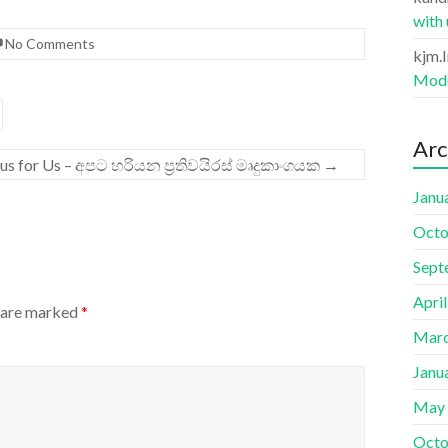
with
No Comments
kjm.
Mode
Arc
rus for Us – අපට හරියන ප්‍රතිවයිරස් මෘදුකාංගයක
→
Janu
Octo
Sept
Apri
s are marked
*
Marc
Janu
May
Octo