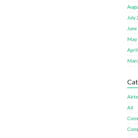
Augu
July
June
May
Apri
Marc
Cat
Airte
All
Com
Comp