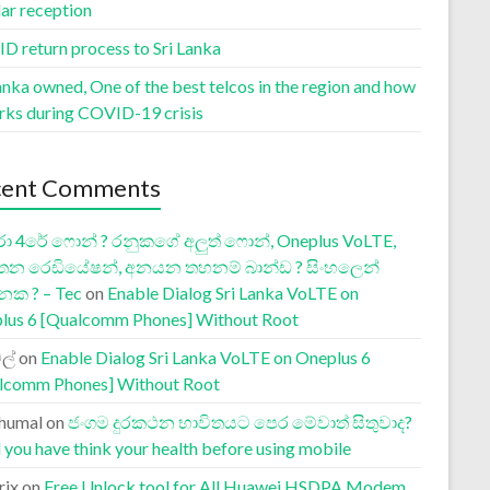
lar reception
D return process to Sri Lanka
anka owned, One of the best telcos in the region and how
orks during COVID-19 crisis
cent Comments
ා 4රේ ෆොන් ? රනුකගේ අලුත් ෆොන්, Oneplus VoLTE,
තන රෙඩියේෂන්, අනයන තහනම් බාන්ඩ ? සිංහලෙන්
නක ? – Tec
on
Enable Dialog Sri Lanka VoLTE on
lus 6 [Qualcomm Phones] Without Root
ල්
on
Enable Dialog Sri Lanka VoLTE on Oneplus 6
lcomm Phones] Without Root
humal
on
ජංගම දුරකථන භාවිතයට පෙර මේවාත් සිතුවාද?
 you have think your health before using mobile
rix
on
Free Unlock tool for All Huawei HSDPA Modem