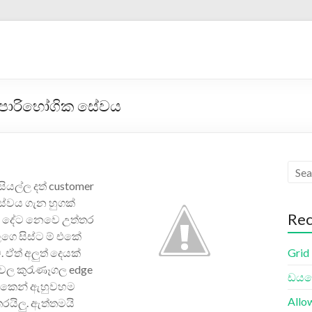
ෙ පාරිභෝගික සේවය
සියල්ල දත් customer
සේවය ගැන හුගක්
Rec
න දේ‍ට නෙවෙ උත්තර
ගෙ සිස්ට ම් එකේ
Grid
ත් අලුත් දෙයක්
වල කුරැණෑගල edge
ඩයලො
 එකෙන් ඇහුවහම
Allo
රයිලු. ඇත්තමයි