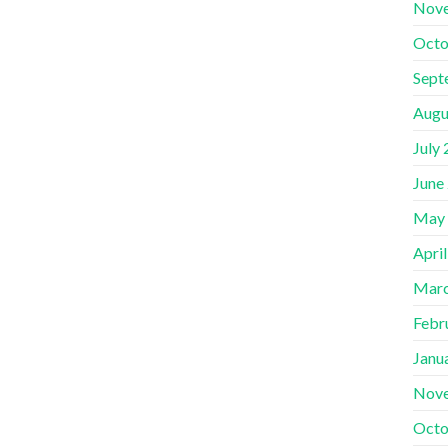
Nov
Octo
Sept
Augu
July
June
May
Apri
Marc
Febr
Janu
Nov
Octo