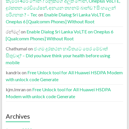
කැමරා 4රේ ෆොන් ? රනුකගේ අලුත් ෆොන්, Oneplus VoLTE,
දුරකතන රෙඩියේෂන්, අනයන තහනම් බාන්ඩ ? සිංහලෙන්
පරිගනක ? – Tec
on
Enable Dialog Sri Lanka VoLTE on
Oneplus 6 [Qualcomm Phones] Without Root
රන්මල්
on
Enable Dialog Sri Lanka VoLTE on Oneplus 6
[Qualcomm Phones] Without Root
Chathumal
on
ජංගම දුරකථන භාවිතයට පෙර මේවාත්
සිතුවාද? – Did you have think your health before using
mobile
kandrix
on
Free Unlock tool for All Huawei HSDPA Modem
with unlock code Generate
kjm.Imran
on
Free Unlock tool for All Huawei HSDPA
Modem with unlock code Generate
Archives