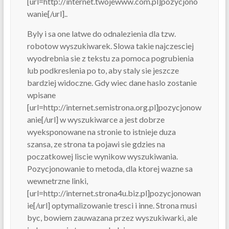
[url=http://internet.twojewww.com.pl]pozycjono
wanie[/url]..
Byly i sa one latwe do odnalezienia dla tzw.
robotow wyszukiwarek. Slowa takie najczesciej
wyodrebnia sie z tekstu za pomoca pogrubienia
lub podkreslenia po to, aby staly sie jeszcze
bardziej widoczne. Gdy wiec dane haslo zostanie
wpisane
[url=http://internet.semistrona.org.pl]pozycjonow
anie[/url] w wyszukiwarce a jest dobrze
wyeksponowane na stronie to istnieje duza
szansa, ze strona ta pojawi sie gdzies na
poczatkowej liscie wynikow wyszukiwania.
Pozycjonowanie to metoda, dla ktorej wazne sa
wewnetrzne linki,
[url=http://internet.strona4u.biz.pl]pozycjonowan
ie[/url] optymalizowanie tresci i inne. Strona musi
byc, bowiem zauwazana przez wyszukiwarki, ale