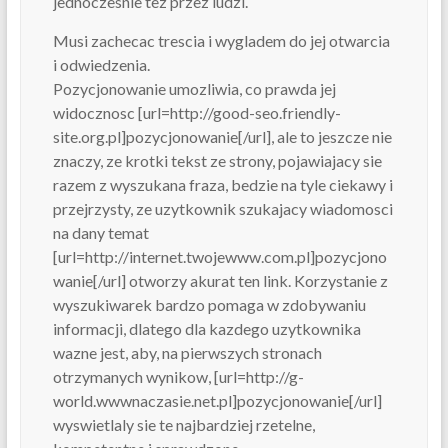
jednoczesnie tez przez ludzi.
Musi zachecac trescia i wygladem do jej otwarcia
i odwiedzenia.
Pozycjonowanie umozliwia, co prawda jej
widocznosc [url=http://good-seo.friendly-
site.org.pl]pozycjonowanie[/url], ale to jeszcze nie
znaczy, ze krotki tekst ze strony, pojawiajacy sie
razem z wyszukana fraza, bedzie na tyle ciekawy i
przejrzysty, ze uzytkownik szukajacy wiadomosci
na dany temat
[url=http://internet.twojewww.com.pl]pozycjono
wanie[/url] otworzy akurat ten link. Korzystanie z
wyszukiwarek bardzo pomaga w zdobywaniu
informacji, dlatego dla kazdego uzytkownika
wazne jest, aby, na pierwszych stronach
otrzymanych wynikow, [url=http://g-
world.wwwnaczasie.net.pl]pozycjonowanie[/url]
wyswietlaly sie te najbardziej rzetelne,