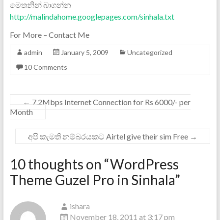
මෙතනින් බාගන්න
http://malindahome.googlepages.com/sinhala.txt
For More – Contact Me
admin
January 5, 2009
Uncategorized
10 Comments
←
7.2Mbps Internet Connection for Rs 6000/- per
Month
අපි කැමති නම්බරයකට Airtel give their sim Free
→
10 thoughts on “
WordPress
Theme Guzel Pro in Sinhala
”
ishara
November 18, 2011 at 3:17 pm