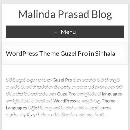
Malinda Prasad Blog
Menu
WordPress Theme Guzel Pro in Sinhala
වර්ඩ්ප්‍රෙස් සදහා භාවිතා Guzel Pro වන පෙන්‍ම මම සිංහලට
හැරෙවුව. මෙහි කරන්න තියෙන්නෙ පහත පුරැක බාගෙන එහි
පිටපත්ක් පිටපත් කරගෙන GuzelPro ෆෝල්ඩරයේ languages
ෆෝල්ඩරයට පිටපත් කර WordPress සැකසුම් වල Theme
Languages වලින් සිංහල තේරීමෙන් මෙම පෙනුම දාගත
හැකිය. වැරදි ඇති. තියන ඒව කියන්න. මම හදන්නම්.