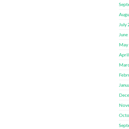
Sept
Augu
July
June
May
Apri
Marc
Febr
Janu
Dece
Nov
Octo
Sept