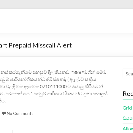
rt Prepaid Misscall Alert
්කරගැනීමේ පහසුව දීල තියනව‍. *888‍‍#මගින් මෙම
ම් පාරි‍භෝගිකයන්ටත්මිස්කෝල් ඇලර්ට් සක්‍රිය
්‍තා වල‍දි තම ඇමතුම් 0710111000 ට යොමු කිරිමෙන්
Rec
ෙන්ම මෙතෙක් පෙරගෙවුම් පාරිභෝගිකයන්ට ලබානොදුන්
ය‍.
Grid
No Comments
ඩයලො
Allo