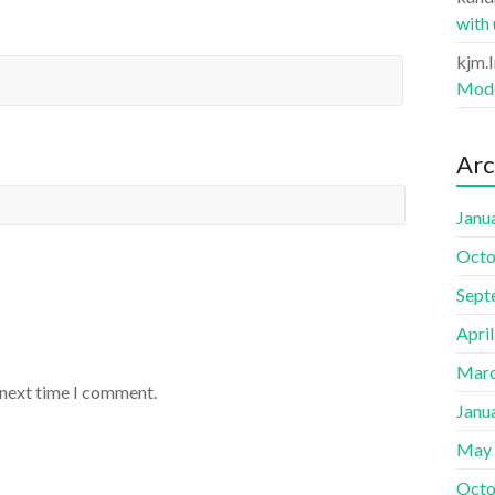
with
kjm.
Mode
Arc
Janu
Octo
Sept
Apri
Marc
 next time I comment.
Janu
May
Octo