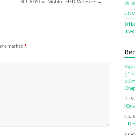
SLT ADSL vs Mobitel HSDPA සබඳතා
→
cellu
COVI
Sri L
it w
s are marked
*
Re
කැමර
දුරක
පරිග
Onep
රන්ම
[Qua
Chat
– Did
kand