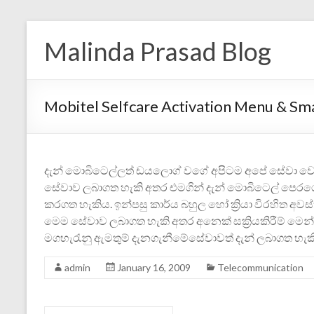
Malinda Prasad Blog
Mobitel Selfcare Activation Menu & Sma
දැන් මොබිටෙල්ලත් ඩයලොග් වගේ අපිටම අපේ සේවා වෙනස
සේවාව ලබාගත හැකි අතර එමගින් දැන් මොබිටෙල් පෙරගෙවු
කරගත හැකිය. ඉන්පසු කාර්ය බහුල හෝ ක්‍රියා විරහිත අවස
මෙම සේවාව ලබාගත හැකි අතර අනෙක් සක්‍රියකිරී‍ම් ම
මගහැරැනු ඇමතුම් දැනගැනීමේසේවාවත් දැන් ලබාගත හැකි
admin
January 16, 2009
Telecommunication