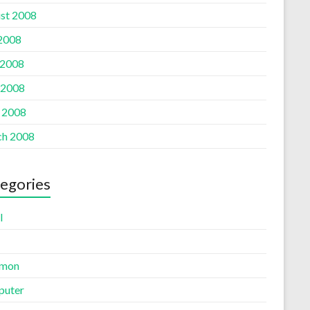
st 2008
 2008
 2008
 2008
l 2008
h 2008
egories
l
mon
uter