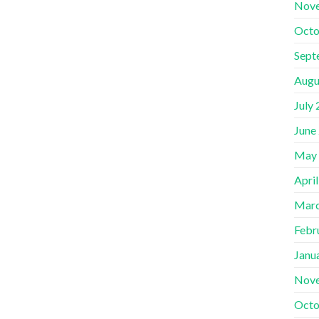
Nov
Octo
Sept
Augu
July
June
May
Apri
Marc
Febr
Janu
Nov
Octo