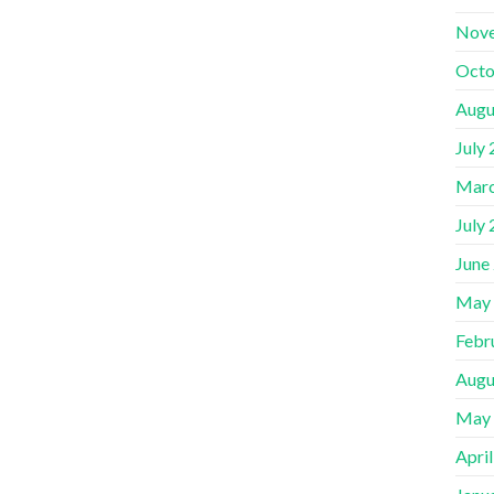
Nov
Octo
Augu
July
Marc
July
June
May
Febr
Augu
May
Apri