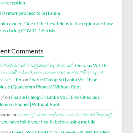
lar reception
D return process to Sri Lanka
anka owned, One of the best telcos in the region and how
orks during COVID-19 crisis
cent Comments
ා 4රේ ෆොන් ? රනුකගේ අලුත් ෆොන්, Oneplus VoLTE,
තන රෙඩියේෂන්, අනයන තහනම් බාන්ඩ ? සිංහලෙන්
නක ? – Tec
on
Enable Dialog Sri Lanka VoLTE on
lus 6 [Qualcomm Phones] Without Root
ල්
on
Enable Dialog Sri Lanka VoLTE on Oneplus 6
lcomm Phones] Without Root
humal
on
ජංගම දුරකථන භාවිතයට පෙර මේවාත් සිතුවාද?
 you have think your health before using mobile
rix
on
Free Unlock tool for All Huawei HSDPA Modem