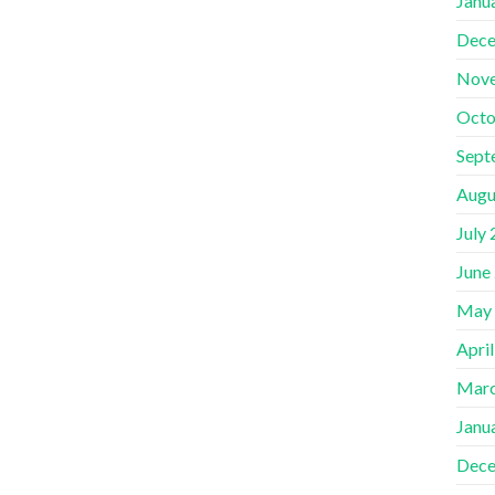
Janu
Dece
Nov
Octo
Sept
Augu
July
June
May
Apri
Marc
Janu
Dece