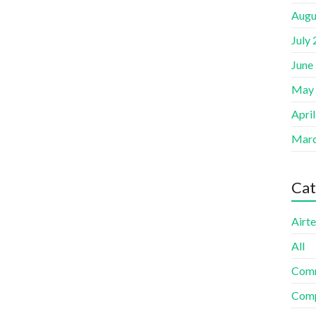
Augu
July
June
May
Apri
Marc
Cat
Airte
All
Com
Comp