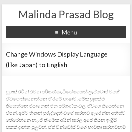
Malinda Prasad Blog
Menu
Change Windows Display Language
(like Japan) to English
හුගක් රටින් එවන පරිගණක, විශේෂයෙන් ලැප්ටොප් වගේ
ඒවගෙ තියෙනන්නෙ ඒ රටේ භාෂාව. මේක හුගක්ම
තියෙන්නෙ ජපානෙන් එන පරිගණක වල. ඒවගෙ තියෙන්නෙ
ජපන්. අපිට නිකන් පුරුද්දෙන් ව‍ගේ කරනව ඇරෙන්න අනිත්ව
තේරෙන්නෙ නෑ. ඒ ත් මේක අයින් කරල අපේ තියන ඉංග්‍රීසි
එකක් දාන්න පුලුවන්. ඒත් වින්ඩෝස් වගේ භාවිතා කරනවනම්