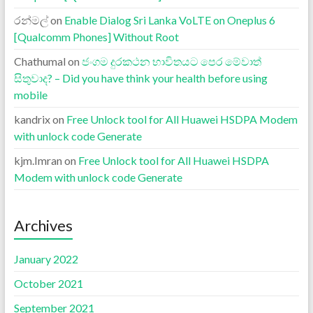
රන්මල්
on
Enable Dialog Sri Lanka VoLTE on Oneplus 6
[Qualcomm Phones] Without Root
Chathumal
on
ජංගම දුරකථන භාවිතයට පෙර මේවාත්
සිතුවාද? – Did you have think your health before using
mobile
kandrix
on
Free Unlock tool for All Huawei HSDPA Modem
with unlock code Generate
kjm.Imran
on
Free Unlock tool for All Huawei HSDPA
Modem with unlock code Generate
Archives
January 2022
October 2021
September 2021