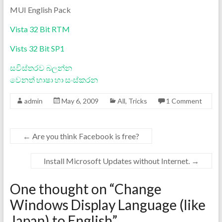
MUI English Pack
Vista 32 Bit RTM
Vists 32 Bit SP1
සවිස්තරව බලන්න
වෙනත් භාෂා හා සංස්කරන
admin
May 6, 2009
All
,
Tricks
1 Comment
←
Are you think Facebook is free?
Install Microsoft Updates without Internet.
→
One thought on “
Change
Windows Display Language (like
Japan) to English
”