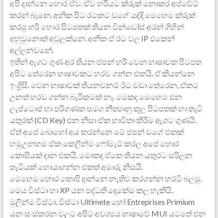
අපි දාන්නෙ හොර ඒව. ඒව හරියට ක්රුක් නොකර අප්ඩේට්
කරන් බෑනෙ. අනික පිට රටකට වගේ යද්දි මෙහෙම ක්රුක්
කරපු හරි හොර පිටපතක් තියන වින්ඩෝස් අරන් ගිහින්
අහුවුනොත් අවුලක්නෙ. අනික ඒ රට වල IP එකෙන්
අල්ලනවනේ.
ඉතින් ඇගට ගුණ අර තියන ජපන් හරි වෙන භාෂාවක පිටපත
අපිට තේරෙන භාෂාවකට හරව ගන්න එකයි. ඒ කියන්නෙ
ඉංග්‍රිසි. වෙන භාෂාවක් තියනවනම් ඊට වඩා තේරෙන, ඒකට
උනත් හරව ගන්න බැරිකමක් නෑ. මෙකද මෙහෙම එන
ලැප්ටොප් හා පරිගණක සමග නීත්‍යානු කූල පිටපතක් හා තැටි
යතුරක් (CD Key) එන නිසා ඒක භාවිතා කිරීම ඇගට ගුණයි.
ඒත් අපේ බොහෝ අය කරන්නෙ මේ ජපන් වගේ එකක්
හමුඋනහම ඒක කෙලින්ම ෆෝමැට් කරල ‍අපේ හොර
කොපියක් දාන එකයි. මොකද ඒකෙ තියන යතුරට සරිලන
තැටියක් හොයාගන්න එකත් අමාරු නිසයි.
මෙහෙම හොර කොපි දාන්නෙ නැතිව කරගන්න හරටි බලමු.
මෙය විස්ටා හා XP යන පද්ධති දෙකේම කල හැකියි.
මුලින්ම විස්‍ටා. විස්‍ටා Ultimete හෝ Entreprises Primium
යන සංස්කරන වලට අපිට අවශ්‍යය භාෂාවේ MUI ය‍ටතේ එන