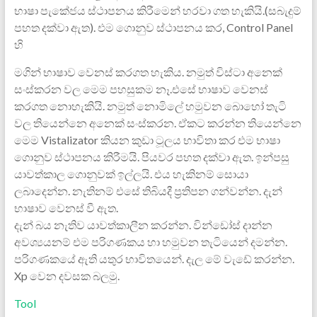
භාෂා පැකේජය ස්ථාපනය කිරීමෙන් හරවා ගත හැකියි.(සබැදුම්
පහත දක්වා ඇත). එම ගොනුව ස්ථාපනය කර, Control Panel
හි
මගින් භාෂාව වෙනස් කරගත හැකිය. නමුත් විස්ටා අනෙක්
සංස්කරන වල මෙම පහසුකම නෑ.එසේ භාෂාව වෙනස්
කරගත නොහැකියි. නමුත් නොමිලේ හමුවන බොහෝ තැටි
වල තියෙන්නෙ අනෙක් සංස්කරන. ඒකට කරන්න තියෙන්නෙ
මෙම Vistalizator කියන කුඩා ටූලය භාවිතා කර එම භාෂා
ගොනුව ස්ථාපනය කිරීමයි. පියවර පහත දක්වා ඇත. ඉන්පසු
යාවත්කාල ගොනුවක් ඉල්ලයි. එය හැකිනම් සොයා
ලබාදෙන්න. නැතිනම් එසේ තිබියදී ප්‍රතිපන ගන්වන්න. දැන්
භාෂාව වෙනස් වී ඇත.
දැන් බය නැතිව යාවත්කාලීන කරන්න. වින්ඩෝස් දාන්න
අවශ්‍යයනම් එම පරිගණකය හා හමුවන තැටියෙන් දමන්න.
පරිගණකයේ ඇති යතුර භාවිතයෙන්. දැල මේ වැඩේ කරන්න.
Xp වෙන දවසක බලමු.
Tool