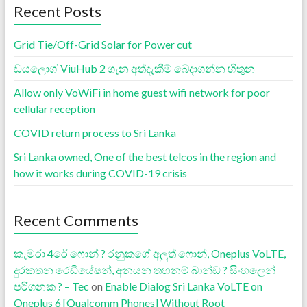
Recent Posts
Grid Tie/Off-Grid Solar for Power cut
ඩයලොග් ViuHub 2 ගැන අත්දැකීම් බෙදාගන්න හිතුන
Allow only VoWiFi in home guest wifi network for poor
cellular reception
COVID return process to Sri Lanka
Sri Lanka owned, One of the best telcos in the region and
how it works during COVID-19 crisis
Recent Comments
කැමරා 4රේ ෆොන් ? රනුකගේ අලුත් ෆොන්, Oneplus VoLTE,
දුරකතන රෙඩියේෂන්, අනයන තහනම් බාන්ඩ ? සිංහලෙන්
පරිගනක ? – Tec
on
Enable Dialog Sri Lanka VoLTE on
Oneplus 6 [Qualcomm Phones] Without Root