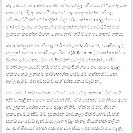
කලා හෝ උනා. ආයෙ ගත්ත. ඒ පාර අවුල කීව ගමන් “ඔබ ඇමතු
අංකය වැරදි, අංකය පරික්ෂාකර නැවත අමත්න්න” කියල
පටිගත කිරීමක්. ඒත් කලින් නිළධාරියෙක් කථා කලත් එකක්.
මාර අවුල. මගෙ එකෙන් ඇමතුමක් ගන්න විනාඩි 20 ක් වත්
උතසහ කරන්න ඕනෙ. කොහොම හරි මගෙ එකෙන්ම ගත්ත.
කථා කරපු කෙනා කීව දැන් ටිකක් ඉදන්ද තියෙන්, මොබිටෙල්
අවුලක්. මෙහෙ පොඩි සැකසීමක් (Adjesment) එකක් කරන්න
තියන. දුරකථනය විනාඩි 5ක් ඕෆ් කරල් ඔන් කරන්න කීව.
මමත් කලා. වැඩේ හරි. ඒත් විනාඩි 5ක් ගියෙ නෑ. ආයෙ අවුල.
ඒත් එහෙම උනහම පාරිභෝගික සේවයට ගන්නත් බෑනෙ.
අල්ල දැමිම. එදා දවසම වාගේ දුරකථනය වැඩ නෑ.
එන ගමන් ගත්ත මේකට. ඒපාර කථාකරපු කෙනාට විස්තරේ
කිව්ව. කලින් කෙනා කරපුවත් කීව. ඒත් ගත් කටටම කියපි අපේ
අවුලක් නෑ. දුරකථනයෙ අවුලක් කීව. ඒක් හැමදාම කියන
එ‍කනෙ. මම කීව මම දුරකථන මාරුකලා ඒත් එහෙමයි. ඒත්
එකම ලෙ‍‍ඩේට දැන් ඔයාලගෙ අවුලක් නෑ කියන්නත් කලින්
ලෙඩක්තියෙන්නෙත් කොහොමද කියල. එතකොට මේ ගැණු