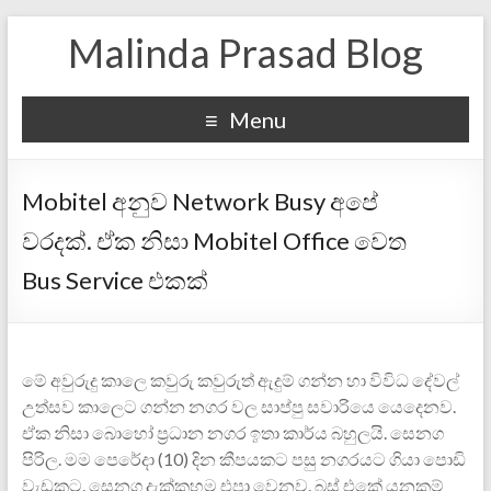
Malinda Prasad Blog
Menu
Mobitel අනුව Network Busy අපේ
වරදක්. ඒක නිසා Mobitel Office වෙත
Bus Service එකක්
මේ අවුරුදු කාලෙ කවුරු කවුරුත් ඇදුම් ගන්න හා විවිධ දේවල්
උත්සව කාලෙට ගන්න නගර වල සාප්පු සවා‍රියෙ යෙදෙනව.
ඒක නිසා බොහෝ ප්‍රධාන නගර ඉතා කාර්ය බහුලයි. සෙනග
පිරිල. මම ‍පෙරේදා (10) දින කීපයකට පසු නගරයට ගියා පොඩි
වැඩක‍ට. සෙනග දැක්කහම එපා වෙනව. බස් එකේ යනකම්