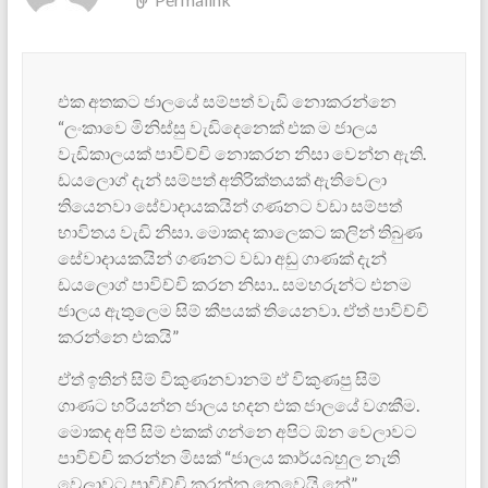
එක අතකට ජාලයේ සම්පත් වැඩි නොකරන්නෙ
“ලංකාවෙ මිනිස්සු වැඩිදෙනෙක් එක ම ජාලය
වැඩිකාලයක් පාවිච්චි නොකරන නිසා වෙන්න ඇති.
ඩයලොග් දැන් සම්පත් අතිරික්තයක් ඇතිවෙලා
තියෙනවා සේවාදායකයින් ගණනට වඩා සම්පත්
භාවිතය වැඩි නිසා. මොකද කාලෙකට කලින් තිබුණ
සේවාදායකයින් ගණනට වඩා අඩු ගාණක් දැන්
ඩයලොග් පාවිච්චි කරන නිසා.. සමහරුන්ට එනම
ජාලය ඇතුලෙම සිම් කීපයක් තියෙනවා. ඒත් පාවිච්චි
කරන්නෙ එකයි”
ඒත් ඉතින් සිම් විකුණනවානම් ඒ විකුණපු සිම්
ගාණට හරියන්න ජාලය හදන එක ජාලයේ වගකීම.
මොකද අපි සිම් එකක් ගන්නෙ අපිට ඕන වෙලාවට
පාවිච්චි කරන්න මිසක් “ජාලය කාර්යබහුල නැති
වෙලාවට පාවිච්චි කරන්න නෙවෙයි නේ”