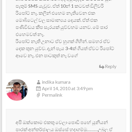
පැතුම් SMS යැවුව. ඒත් 10න් 1 කටවත් ඩිලිවරි
රිපෝට් නෑ. කලින් එහෙම නැතිවෙන එක
මොබිටෙල් වල සාමාන්‍යය දෙයක්. ඒත් එක
පණිවිඩය කීප සැරයක් යුව්වහම යනව. මේ පාර
එහෙමවත් නෑ.
රිපෝට් නැති උනාට ඒව හුගක් ගිහින්. සමහර ඒව
දෙක ‍තුන යුව්ව. දැන් පැය 3-4ක් ගියත් ඒවට රිපෝට්
ආවෙ නෑ. එන පාට‍කුත් නෑ වගේ
Reply
indika kumara
April 14, 2010 at 3:49 pm
Permalink
අපි ඔක්කොම එකතු වෙලා පොඩි පහේ යූනියන්
පාරක් අන්තර්ජාලය ඔස්සේ හදාගම්මු………උබල ඒ