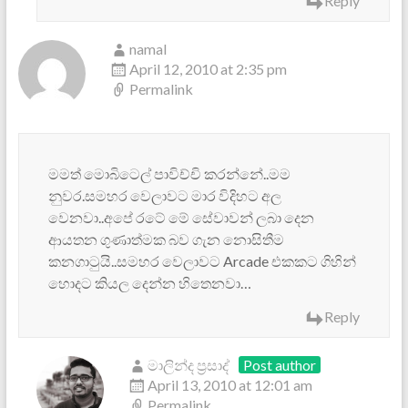
Reply
namal
April 12, 2010 at 2:35 pm
Permalink
මමත් මොබිටෙල් පාවිච්චි කරන්නේ..මම
නුවර.සමහර වෙලාවට මාර විදිහට අල
වෙනවා..අපේ රටේ මේ සේවාවන් ලබා දෙන
ආයතන ගුණාත්මක බව ගැන නොසිතීම
කනගාටුයි..සමහර වෙලාවට Arcade එකකට ගිහින්
හොදට කියල දෙන්න හිතෙනවා…
Reply
මාලින්ද ප්‍රසාද්
Post author
April 13, 2010 at 12:01 am
Permalink