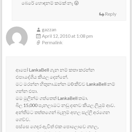
බෙරේ හොඳනම් කමක් නෑ 😛
Reply
gazzan
April 12, 2010 at 1:08 pm
Permalink
ආපෝ LankaBell ගැන නම් කතා කරන්න
එපා.දේශිය කියල දෙන්නේ.
මට මරන්න හිතුනා.ඔන්න ම0 කිව්ව LankaBell නම්
ගන්න එපා.
මම මුලින්ම ගත්තෙත් LankaBell තමා.
බිල 15,000 පැනලා.මට නඩු දානව කියල ලියුම් ආව.
අන්තිමට තත්තගෙන් බැනුම් අහල සල්ලි අරගෙන
ගෙව්ව.
පස්සෙ ගෙදර ඇවිත් එක පොලොවෙ ගහල,