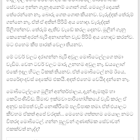
සේවයෙ ඉන්න ගෑනු අයනම් ගොන් ගස්. මෙලෝ දෙයක්
තේරෙන්නෙ නෑ. බොරු ගෙත ගොත කියනව. වැරුද්දක් තේරුම්
ගන්නෙ නෑ. ඒත් ඒ අතින් පිරිමි අය හොදා. වැරුද්දක්
පිලිගන්නව. තේරුම් ඇතිව වැඩේ කරල දෙනව. මුලින් ගෑනු
කෙනෙක් අරන් බැරි අනාගන්න වැඩ පිරිමි අය හොදට කරන්ව.
මට එහෙම කීප පාරක් වෙලා තියනව.
මේ ටවර් වලට දරාගන්න බැරි අවුල මොබිටෙල්ලගෙ තමා
වැඩිම. වෙන ටවර් වලට මාරු උනහම අවුල නෑ. ඩයලොග්
එකේ ඉදල හිටල ටිකක් තියනව. ඒත්‍ මොබිටෙල් නම් ‍ඊයෙ,
පෙරේදා දවස් දෙකේම එකයි. අදත් එහෙම වෙයිද දන්නෙ නෑ.
මොබිටෙල්ලගෙ මුලින් අන්තර්ජාලය, දැන් ඇමතුම් හා
කෙටිපණිවිඩ. සීමාව ඉක්මවා පාරිභෝගිකයේ වැඩි කරල ඒ
අනුව සම්පත් වැඩි නොකිරීමේ පලවිපාක තමා. ඒත් එයාලට
කීවහම ඒකත් අපේ වරදක්… මෙහෙම ගත්තහම මෙයාල නමට
විතරද මොබිටෙල්. ගන්න පුලුවන් ගුණාත්මක සේවාවන්
එකක්වත් නැද්ද?