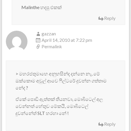
Malinthe හදපු එකක්
Reply
gazzan
April 14, 2010 at 7:22 pm
Permalink
> මහරජතුමාහෙ අනුහසින්ද දන්නෙ නෑ, මේ
ඔක්කොම අවුල් ආවෙ ෆිල්ටරේ දුවන්න ගත්තාම
නේද ?
ඒකේ පොඩි ඇත්තක් තියනවා, මොබිටෙල් අල
වෙන්නත් හේතුව මේකයි, මොබිටෙල්
දුවන්නේත් SLT හරහා නේ !
Reply