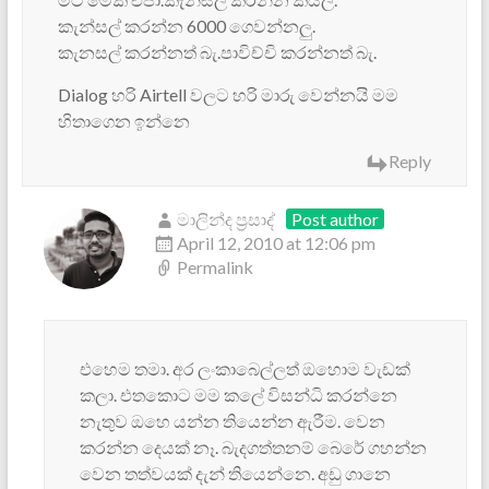
කැන්සල් කරන්න 6000 ගෙවන්නලු.
කැනසල් කරන්නත් බැ.පාවිච්චි කරන්නත් බැ.
Dialog හරි Airtell වලට හරි මාරු වෙන්නයි මම
හිතාගෙන ඉන්නෙ
Reply
මාලින්ද ප්‍රසාද්
Post author
April 12, 2010 at 12:06 pm
Permalink
එහෙම තමා. අර ලංකාබෙල්ලත් ඔහොම වැඩක්
කලා. එතකොට මම කලේ විසන්ධි කරන්නෙ
නැතුව ඔහෙ යන්න තියෙන්න ඇරීම. වෙන
කරන්න දෙයක් නෑ. බැදගත්තනම් බෙරේ ගහන්න
වෙන තත්වයක් දැන් තියෙන්නෙ. අඩු ගානෙ