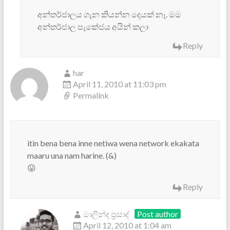
අන්තර්ජාලය ගැන කියන්න දෙයක් නෑ. මම
අන්තර්ජාල පැකේජය අයින් කලා
Reply
har
April 11, 2010 at 11:03 pm
Permalink
itin bena bena inne netiwa wena network ekakata
maaru una nam harine. (&)
😛
Reply
මාලින්ද ප්‍රසාද්
Post author
April 12, 2010 at 1:04 am