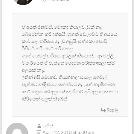
ඒ අයත් එකමයි. මොකද කියල වැඩක් නෑ.
බේරෙන්න හරි දක්ෂයි. හුගක් වෙලාවට ඒ අයයෙ
කාර්යාල හරියෙ ලෙඩ අඩුයි. එක්කො පොඩි
රිපීටර් හරි ටවර් හරි ගහල.
අපේ ගෙවල් හරියෙ අවුලක් කීවොත්… ආ මල්ලි
මම ඊයෙත් ඒ පැත්තෙ ගෙදරක පරික්ෂාකලා කිසි
අලයක් නෑ…
ඉතින් අපි මොනව කියන්නද? එයාල ගෙවල්
පැත්තට එද්දි එයාලගෙ ඒවට අලයක් නැතිනම්ත
කාර්යාලයෙත් අලයක් නැතිනම් අපි අල ගැන කථා
කිරිමෙන් පලක් තිබේද?
Reply
සජිත්
April 12, 2010 at 5:00 pm