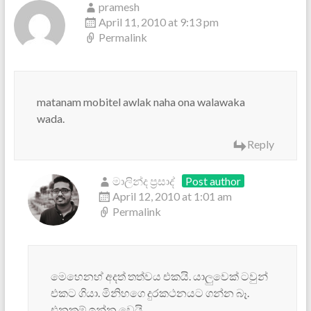
pramesh
April 11, 2010 at 9:13 pm
Permalink
matanam mobitel awlak naha ona walawaka
wada.
Reply
මාලින්ද ප්‍රසාද්
Post author
April 12, 2010 at 1:01 am
Permalink
මෙහෙනහ් අදත් තත්වය එකයි. යාලුවෙක් ටවුන්
එකට ගියා. මිනිහගෙ දුරකථනයට ගන්න බෑ.
එනකම් ඉන්න වෙයි