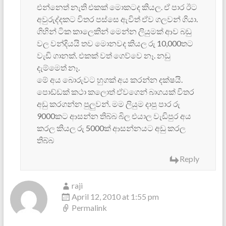
එන්නෙත් නැති එකක් මොකටද කියල. ඒ පාර ඊට
අ‍වුරුද්දකට විතර පස්සෙ ඇවිත් ඒව ගලවන් ගියා.
ගිහින් ටික කාලෙකින් මෙන්න ලියුමක් ආව බඩු
වල වන්දියයි තව මොනවද කියල රු 10,000තට
වැඩි ගානක්. එකක් වත් ගෙව්වෙ නෑ. නඩු
දැම්මෙත් නෑ.
මේ අය බොරුවට හුගක් අය කරන්න දක්ෂයි.
පොඩ්ඩක් කථා කලොත් ඒවගෙන් බාගයක් විතර
අඩු කරගන්න පුලුවන්. මම ලියුම දාපු පාර රු
9000කට ආසන්න තිබ්බ බිල එයාල වැඩිපුර අය
කරල කියල රු 5000ක් ආසන්නයට අඩු කරල
තිබ්බ
Reply
raji
April 12, 2010 at 1:55 pm
Permalink