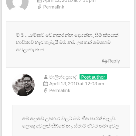
Permalink
ම් ම් ….මේකට වෙනකරන්න දෙයක්නැ සිම් කිපයක්
භාවිතාව හැර.හැබැයි මම නම් උපහාර මෙහෙම
වෙලානැ තාම.
Reply
මාලින්ද ප්‍රසාද්
Post author
April 13, 2010 at 12:03 am
Permalink
මේ ලෙඩේ උපහාර වලට මම කීප පාරක් බැලුව.
ලොකු අවුලක් තිබ්බෙ නෑ. ස්මාට් ඒවට තමා අවුල