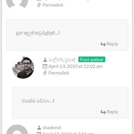
Permalink
සුභ අලුත් අවුරුද්දක්…!
Reply
මාලින්ද ප්‍රසාද්
Post author
April 13, 2010 at 12:02 am
Permalink
එසේම වේවා….!
Reply
shadeesh
April 12, 2010 at 7:11 pm