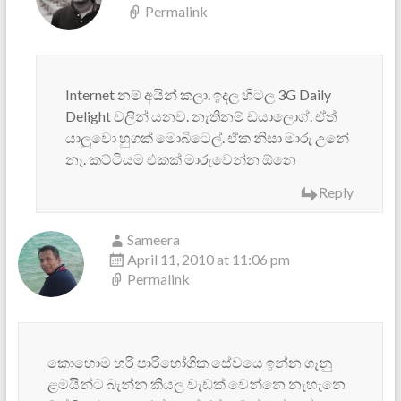
Permalink
Internet නම් අයින් කලා. ඉදල හිටල 3G Daily
Delight වලින් යනව. නැතිනම් ඩයාලොග්. ඒත්
යාලුවො හුගක් මොබිටෙල්. ඒක නිසා මාරු උනේ
නෑ. කට්ටියම එකක් මාරුවෙන්න ඕනෙ
Reply
Sameera
April 11, 2010 at 11:06 pm
Permalink
කොහොම හරි පාරිභෝගික සේවයෙ ඉන්න ගෑනු
ළමයින්ට බැන්න කියල වැඩක් වෙන්නෙ නැහැනෙ