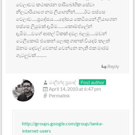
වෙලාවට කථාකරන පාරිබෝගික සේවා
නිලධාරියාගෙ නම ලියාගනින්……..ඊට පස්සෙ
වෙලාව…..ප්‍රදේසය…..දෝසය කෙටියෙන් ලියාගෙන
පස්සෙ ලියුමක් දැමීම……කොම්ප්ලේන්
දැමීම….වගේ ආතල් ටිකක් දමල බලමු…..මචන්
ටෙලිකොම් එකෙන් ලොකු ගානක් වියදම් කලත්
ඕනම දෙවල් වෙනස් වෙන්නෙ නැති එක මාරම
ගැටලුවක්………
Reply
මාලින්ද ප්‍රසාද්
Post author
April 14, 2010 at 6:47 pm
Permalink
http://groups.google.com/group/lanka-
internet-users