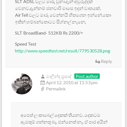
SLT ADSL වලට මාරු වුනා.දැන් අවුරුද්දක්
වෙනව,දැන්නම් ජනවාරි මාසෙ ඉදන් වාතයක්,
AirTell වලට මාරු වෙන්නයි හිතගෙන ඉන්නේ.කො
ඉතින් හම්බන්තොටට සිග්නල් නෑනෙ,
SLT BroadBand- 512KB Rs 2200/=
Speed Test
http://www.speedtest.net/result/779530528.png
Reply
මාලින්ද ප්‍රසාද්
Post author
April 12, 2010 at 11:53 pm
Permalink
අපෙත් ලංකාබෙල් දෙකක් තියනව. දෙකටම
ඇමතුම් ගන්නතු බෑ. එන්නෙත් නෑ. ඒ පාර අයින්