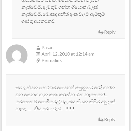
නැතිවෙයි. ඇමතුම් ගන්න ගියොත් බිලක්
නැතිවෙයි. මොකද අනිත් අංක වලට ඇමතුම්
ගාස්තු අයකරනව
Reply
Pasan
April 12, 2010 at 12:14 am
Permalink
මම ඉන්නෙ මහරගම.මෙහෙත් පමුනුවට රෙදි ගන්න
එන සෙනග ගෑන කතා කරන්න ඔන නෑහෙනේ….
මෙහෙනම් මොබිටෙල් වල ඔය කියන කිසිම අවුලක්
නෑහෑ……නියමෙට වෑඩ….!!!!!!
Reply