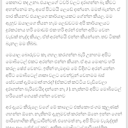
කෙනාට තද උනා. එයාලගේ ටවර් වලට දරාගන්න බෑ කිවට
අහන්නෙම නෑ. අපේ පිටමයි ලෙඩේ දාන්නෙ. මමත් බැන්න. ඒ
පාර කියනව එයාලගෙ කාර්යාලයකට ගේන්න කියල. මම
ඇහුව ඔයාලගෙ තියන හැම ලෙඩඩටම අපි කාර්යාලයට
දුරකථනය හරි මොඩම් එක හරි අරන් එන්න අපිට වෙන
වැඩක් නැද්ද කියල. ඒත් අරන්මයි එන්න කියන්නෙ. තව ටිකක්
බැනල මම තිබ්බ.
මෙයාල බොරුවට කෑ ගහල කරගන්න බැරි උනහම අපිට
මොබිටෙල් එකට අරන්න එන්න කියන. ඒ අය මොනව හරි
කරල ෂේප් වෙනව. ඉතින් හැමදාම මේ විදිහට අරන් යන්න
අපිට මොබිටෙල් ශාකා වලට වෙන්වුන් වෙනමම බස්
සේවයක් දැම්මොත් නරද? (ඒකටත් කට්ටිය වැඩිවෙලා
දරාගන්න බැරිවෙයිද දන්නෙ නෑ J ). නැත්නම් අපිට මොබිටෙල්
හරියෙන් ගෙයක් ගන්න වෙනව
අර දැයට කිරුලෙ වගේ මේ කාලෙට එක්කො ජංගම කුලුණක්
ගහන්න ඕනෙ. නැතිනම් දැනුමවත් කරන්න ඕනෙ ඉන්න ගෙන්
පාරිභොගික නිළධාරීන්වත්. එහෙමත් නෑ. අපි පිටම වැරුද්දක්
හදල දාල ශේප් වෙනව‍. අනික මොබිටෙල් පාරිභෝගික