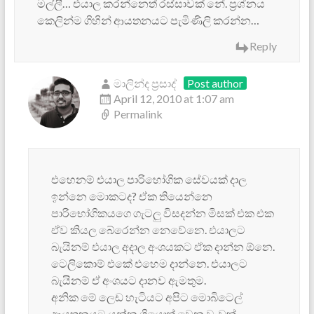
මල්ලී… එයාල කරන්නෙත් රස්සාවක් නේ. ප්‍රශ්නය
කෙලින්ම ගිහින් ආයතනයට පැමිණිලි කරන්න…
Reply
මාලින්ද ප්‍රසාද්
Post author
April 12, 2010 at 1:07 am
Permalink
එහෙනම් එයාල පාරිභෝගික සේවයක් දාල
ඉන්නෙ මොකටද? ඒක තියෙන්නෙ
පාරිභෝගිකයගෙ ගැටලු විසදන්න මිසක් එක එක
ඒව කියල බේරෙන්න නෙවේනෙ. එයාලට
බැයිනම් එයාල අදාල අංශයකට ඒක දාන්න ඕනෙ.
ටෙලිකොම් එකේ එහෙම දාන්නෙ. එයාලට
බැයිනම් ඒ අංශයට දානව ඇමතුම.
අනික මේ ලෙඩ හැටිය‍ට අපිට මොබිටෙල්
ආයතනයට යන්න ගියොත් වෙන වැඩක්