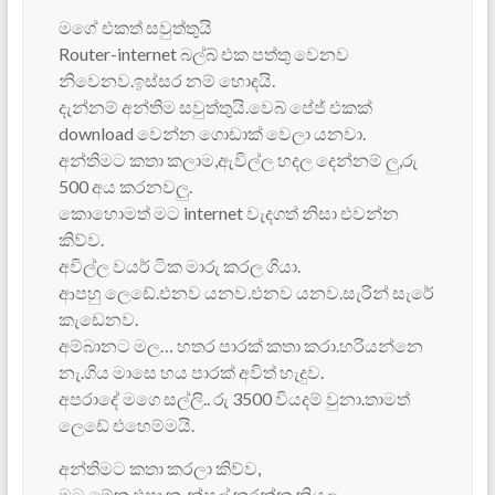
මගේ එකත් සවුත්තුයි
Router-internet බල්බ් එක පත්තු වෙනව
නිවෙනව.ඉස්සර නම් හොදයි.
දැන්නම් අන්තිම සවුත්තුයි.වෙබ් පේජ් එකක්
download වෙන්න ගොඩාක් වෙලා යනවා.
අන්තිමට කතා කලාම,ඇවිල්ල හදල දෙන්නම් ලු,රු
500 අය කරනවලු.
කොහොමත් මට internet වැදගත් නිසා එවන්න
කිව්ව.
අවිල්ල වයර් ටික මාරු කරල ගියා.
ආපහු ලෙඩේ.එනව යනව.එනව යනව.සැරින් සැරේ
කැඩෙනව.
අම්බානට මල… හතර පාරක් කතා කරා.හරියන්නෙ
නැ.ගිය මාසෙ හය පාරක් අවිත් හැදුව.
අපරාදේ මගෙ සල්ලි.. රු 3500 වියදම් වුනා.තාමත්
ලෙඩේ එහෙම්මයි.
අන්තිමට කතා කරලා කිව්ව,
මට මේක එපා.කැන්සල් කරන්න කියල.