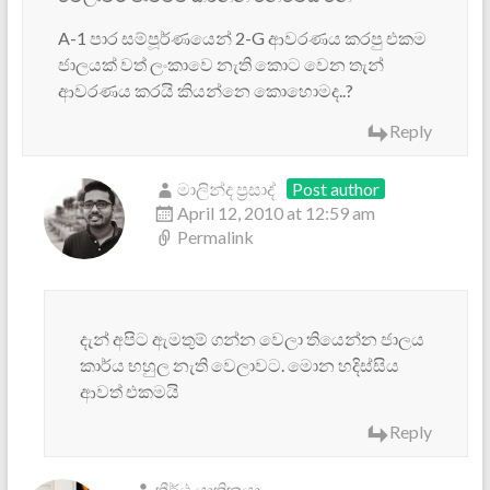
A-1 පාර සම්පූර්ණයෙන් 2-G ආවරණය කරපු එකම
ජාලයක් වත් ලංකාවෙ නැති කොට වෙන තැන්
ආවරණය කරයි කියන්නෙ කොහොමද..?
Reply
මාලින්ද ප්‍රසාද්
Post author
April 12, 2010 at 12:59 am
Permalink
දැන් අපිට ඇමතුම් ගන්න වෙලා තියෙන්න ජාලය
කාර්ය භහුල නැති වෙලා‍වට. මොන හදිස්සිය
ආවත් එකමයි
Reply
තීර්ථ යාත්‍රිකයා