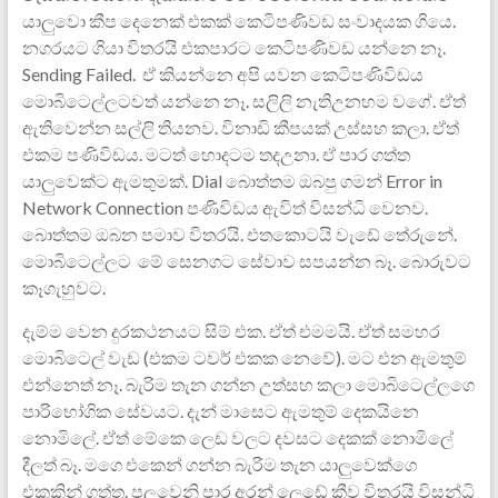
‍යාලුවො කීප දෙනෙක් එකක් කෙටිපණිවඩ සංවාදයක ගියෙ.
නගරයට ගියා විතරයි එකපාරට කෙටිපණිවඩ යන්නෙ නෑ.
Sending Failed. ඒ කියන්නෙ අපි යවන කෙටිපණිවිඩය
මොබිටෙල්ලටවත් යන්නෙ නෑ. සලිලි නැතිඋනහම වගේ. ඒත්
ඇතිවෙන්න සල්ලි තියනව. විනාඩි කීපයක් උස්සහ කලා. ඒත්
එකම පණිවිඩය. මටත් හොදටම තදඋ‍නා. ඒ පාර ගත්ත
යාලුවෙක්ට ඇමතුමක්. Dial බොත්තම ඔබපු ගමන් Error in
Network Connection පණිවිඩය ඇවිත් විසන්ධි වෙනව.
බොත්තම ඔබන පමාව විතරයි. එතකොටයි වැඩේ තේරුනේ.
මොබිටෙල්ලට මේ සෙනගට සේවාව සපයන්න බෑ. බොරුවට
කෑගැහුවට.
දැම්ම වෙන දුරකථනයට සිම් එක. ඒත් එමමයි. ඒත් සමහර
මොබිටෙල් වැඩ‍ (එකම ටවර් එකක නෙවේ). මට එන ඇමතුම්
එන්නෙත් නෑ. බැරිම තැන ගන්න උත්සහ කලා මොබිටෙල්ලගෙ
පාරිභෝගික සේවයට. දැන් මාසෙට ඇමතුම් දෙකයිනෙ
නොමිලේ. ඒත් මේකෙ ලෙඩ වලට දවසට දෙකක් නොමිලේ
දීලත් බෑ. මගෙ එකෙන් ගන්න බැරිම තැන යාලුවෙක්ගෙ
එකකින් ගත්ත. පලවෙනි පාර අරන් ලෙඩේ කීව විතරයි විසන්ධි