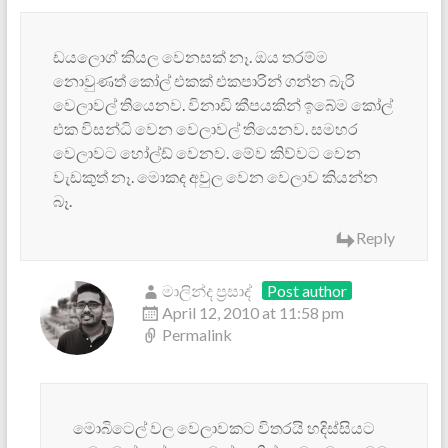
ඩයලොග් කියල වෙනසක් නෑ. ඔය තරම්ම
නොවුණත් කෝල් එකක් එකපාරින් ගන්න බැරි
වෙලාවල් තියෙනව. විනාඩි කීපයකින් ඉබේම කෝල්
එක විසන්ධි වෙන වෙලාවල් තියෙනව. සමහර
වෙලාව‍ට හෝල්ඩ් වෙනව. මේව කිව්වට වෙන
වැඩකුත් නෑ. මොකද අවුල වෙන වෙලාව කියන්න
බෑ.
Reply
මාලින්ද ප්‍රසාද්
Post author
April 12, 2010 at 11:58 pm
Permalink
මොබිටෙල් වල වෙලාවකට විතරයි හදිස්සියට