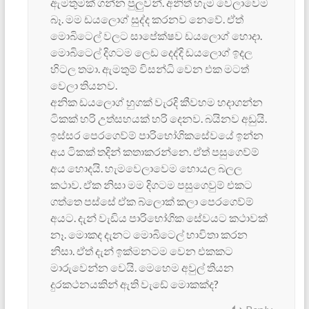
ඇමතුමක් ගන්න පුලුවන්. අනිත් හැම වෙලාවෙම
බෑ. මම ඩයලොග් සුද්ද කරනව නෙවේ. ඒත්
මොබිටෙල් වලට සාපේක්ෂව ඩයලොග්‍ හොදා.
මොබිටෙල් දිගටම ලෙඩ දෙද්දි ඩයලොග් ඉදල
හිටල තමා. ඇමතුම් විසන්ධි වෙන එක මටත්
වෙලා තියනව.
අනික ඩයලොග් හුගක් වැරදි කීවහම හදාගන්න
ටිකක් හරි උත්සහයක් හරි දෙනව. බයිනව අඩුයි.
ඉස්සර පෙරගෙව්ම් පාරිභෝගිකසේවයේ ඉන්න
අය ටිකක් තදින් කතාකරන්නෙ. ඒත් පසුගෙව්ම්
අය හොදයි. හැමවෙලාවෙම හොයල බලල
කථාව. ඒක නිසා මම දිගටම පසුගෙවුම් එකට
ගත්තෙ පස්සේ ඒක බ්ලොක් කලා පෙරගෙව්ම්
අය‍ට. දැන් වැඩිය පාරිභෝගික සේවයට කථාවක්
නෑ. මොකද දැනට මොබිටෙල් භාවිතා කරන
නිසා. ඒත් දැන් ඉක්මනටම වෙන එකකට
මාරුවෙන්න වෙයි. මෙහෙම අවුල් තියන
දුරකථනයකින් ඇති වැඩේ මොකක්ද?