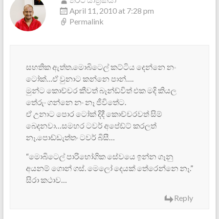
April 11, 2010 at 7:28 pm
Permalink
සහතික ඇත්ත.මොබිටෙල් කට්ටිය දෙන්නෙ නං
ටෝක්…ඒ වුනාට කන්නෙ පාන්….
මුන්ට කොච්චර කීවත් බෑන්ඩ්විත් එක මදි කියල
තේරුං ගන්නෙ නං නෑ ජීවිතේට.
ඒ උනාට පොර ටෝක් දිදී කොච්චරවත් සිම්
බෙදනවා…සමහර ටවර් අප්‍ඩේට් කරලත්
නෑ.පොඩ්ඩැත්තං ටවර් බිසී…
“මොබිටෙල් පාරිභෝගික සේවයෙ ඉන්න ගෑනු
අයනම් ගොන් ගස්. මෙලෝ දෙයක් තේරෙන්නෙ නෑ.”
සිරා කථාව…
Reply