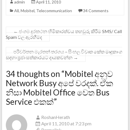
admin
April 11, 2010
All
,
Mobitel
,
Telecommunication
34 Comments
←
ජංගම දුරකථන හිමිකාරත්වය තහවුරු කිරීම SMS/ Call
Spam වල ඇරභීමද
පරිවර්තන මැරතන් තරගය – සිංහල විවෘත කේත මෘදුකාංග
සඳහා ප්‍රජා සත්කාරයට දායකවන්න
→
34 thoughts on “
Mobitel අනුව
Network Busy අපේ වරදක්. ඒක
නිසා Mobitel Office වෙත Bus
Service එකක්
”
RoshanHerath
April 11, 2010 at 7:23 pm
Permalink