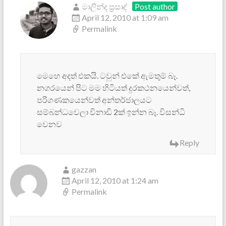
මාලින්ද ප්‍රසාද්
Post author
April 12, 2010 at 1:09 am
Permalink
මෙහෙ අදත් එකයි. ටවුන් එකේ ‍ඇමතුම් බෑ.
නග‍රයෙන් පිට මම හිටියත් දුරකථනයෙන්වත්,
පරිගණකයෙන්වත් අන්තර්ජාලයට
සම්බන්ධවෙලා විනාඩි 2ක් ඉන්න බෑ. විසන්ධි
වෙනව
Reply
gazzan
April 12, 2010 at 1:24 am
Permalink