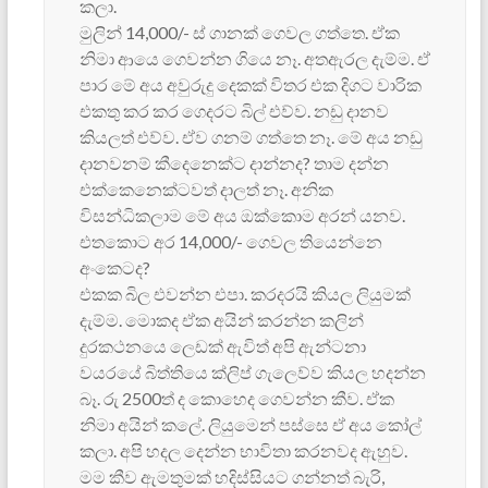
කලා.
මුලින් 14,000/- ස් ගානක් ගෙවල ගත්තෙ. ඒක
නිමා ආයෙ ගෙවන්න ගියෙ නෑ. අතඇරල දැම්ම. ඒ
පාර මේ අය අවුරුදු දෙකක් විතර එක ‍දිගට වාරික
එකතු කර කර ගෙදරට බිල් එව්ව. නඩු දානව
කියලත් එව්ව. ඒව ගනම් ගත්තෙ නෑ. මේ අය නඩු
දානවනම් කීදෙනෙක්ට දාන්නද? තාම දන්න
එක්කෙනෙක්ටවත් දාලත් නෑ. අනික
විසන්ධිකලාම මේ අය ඔක්කොම අරන් යනව.
එතකොට අර 14,000/- ගෙවල තියෙන්නෙ
අංකෙටද?
එකක බිල එවන්න එපා. කරදරයි කියල ලියුමක්
දැම්ම. මොකද ඒක අයින් කරන්න කලින්
දුරකථනයෙ ලෙඩක් ඇවිත් අපි ඇන්ටනා
වයරයේ බිත්තියෙ ක්ලිප් ගැලෙව්ව කියල හදන්න
බෑ. රු 2500ත් ද කොහෙද ගෙවන්න කීව. ඒක
නිමා අයින් කලේ. ලියුමෙන් පස්සෙ ඒ අය කෝල්
කලා. අපි හදල දෙන්න භාවිතා කරනවද ඇහුව.
මම කීව ඇමතුමක් හදිස්සියට ගන්නත් බැරි,