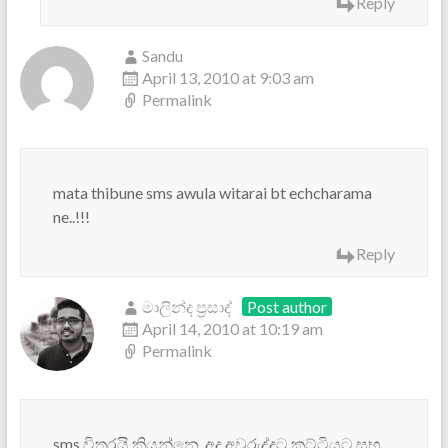
Reply
Sandu
April 13, 2010 at 9:03 am
Permalink
mata thibune sms awula witarai bt echcharama
ne..!!!
Reply
මාලින්ද ප්‍රසාද්
Post author
April 14, 2010 at 10:19 am
Permalink
sms විතරයි කියන්නෙ. අද අවුරුද්දට කට්ටියට සුභ