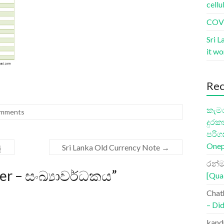
cellu
COVI
Sri L
it w
Re
කැමර
omments
දුරක
පරිග
Onep
ු
Sri Lanka Old Currency Note
→
රන්ම
r – සංඛ්‍යාවර්ධකය
”
[Qua
Chat
– Did
kand