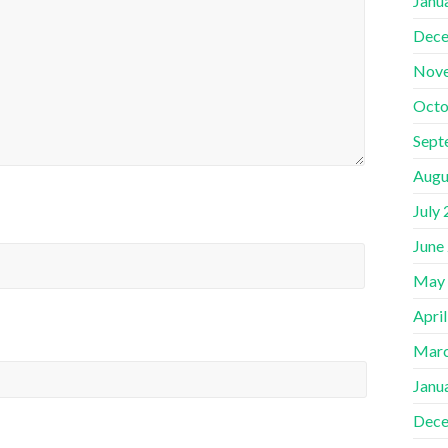
Janu
Dece
Nov
Octo
Sept
Augu
July
June
May
Apri
Marc
Janu
Dece