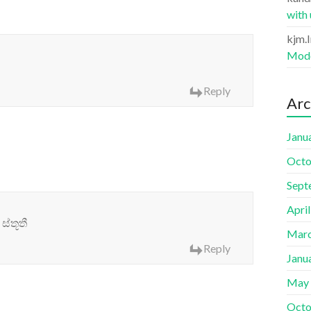
with
kjm.
Mode
Reply
Arc
Janu
Octo
Sept
Apri
ස්තූතී
Marc
Reply
Janu
May
Octo