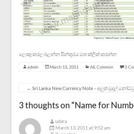
ලොකු කරල බලන්න පින්තූරය මත ක්ලික් කරන්න
admin
March 13, 2011
All
,
Common
3 C
←
Sri Lanka New Currency Note – අලුත් මුදල් නෝට්ට
3 thoughts on “
Name for Numbe
udara
March 13, 2011 at 9:52 am