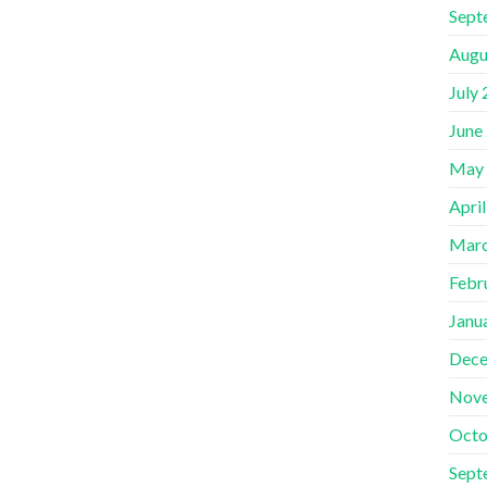
Sept
Augu
July
June
May
Apri
Marc
Febr
Janu
Dece
Nov
Octo
Sept