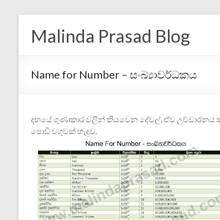
Malinda Prasad Blog
Name for Number – සංඛ්‍යාවර්ධකය
දහයේ ගුණාකාර වලින් කියවෙන දේවල්, ඒව උච්චාරනය ක
පොඩි වගුවක් හැදුව.