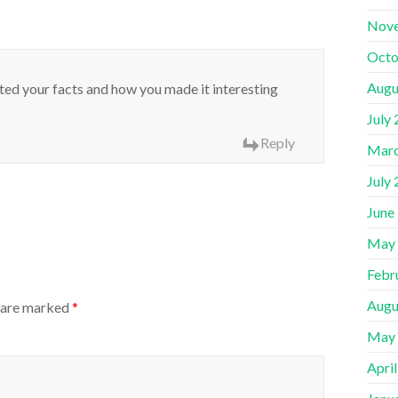
Nov
Octo
Augu
ented your facts and how you made it interesting
July
Reply
Marc
July
June
May
Febr
Augu
s are marked
*
May
Apri