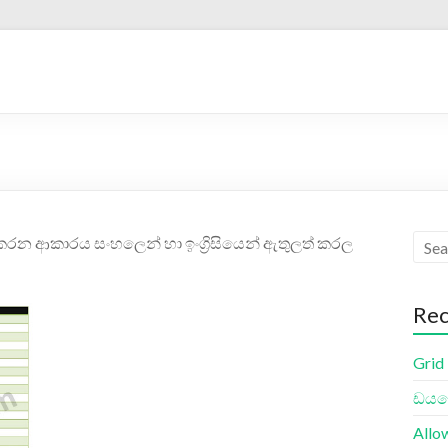
රන ආකාරය සංහලෙන් හා ඉංග්‍රිසියෙන් ඇතුලත් කරල
Rec
Grid
ඩයලො
Allo