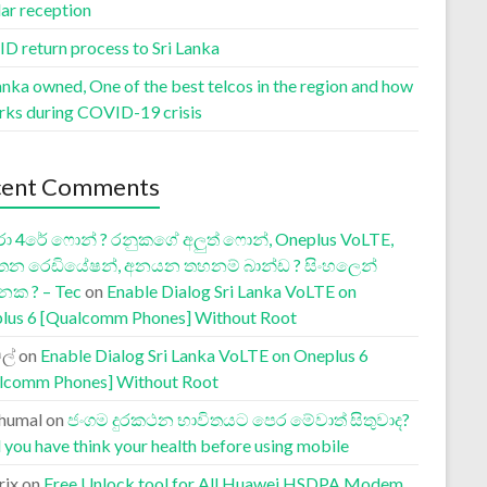
lar reception
D return process to Sri Lanka
anka owned, One of the best telcos in the region and how
orks during COVID-19 crisis
cent Comments
ා 4රේ ෆොන් ? රනුකගේ අලුත් ෆොන්, Oneplus VoLTE,
තන රෙඩියේෂන්, අනයන තහනම් බාන්ඩ ? සිංහලෙන්
නක ? – Tec
on
Enable Dialog Sri Lanka VoLTE on
lus 6 [Qualcomm Phones] Without Root
ල්
on
Enable Dialog Sri Lanka VoLTE on Oneplus 6
lcomm Phones] Without Root
humal
on
ජංගම දුරකථන භාවිතයට පෙර මේවාත් සිතුවාද?
 you have think your health before using mobile
rix
on
Free Unlock tool for All Huawei HSDPA Modem