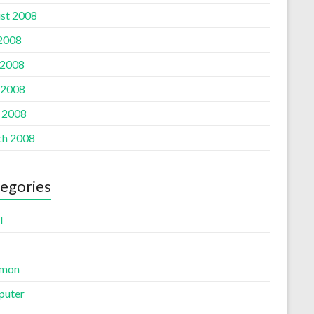
st 2008
 2008
 2008
 2008
l 2008
h 2008
egories
l
mon
uter