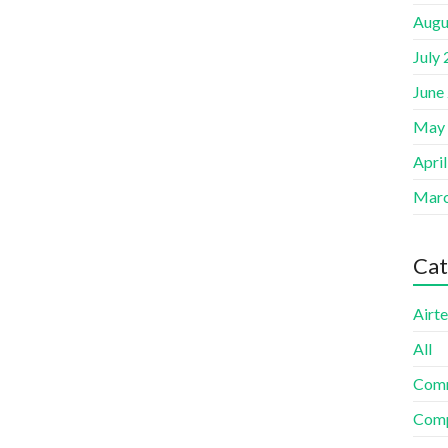
Augu
July
June
May
Apri
Marc
Cat
Airte
All
Com
Comp