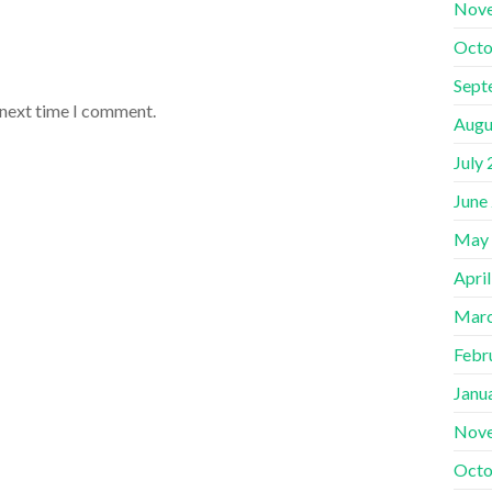
Nov
Octo
Sept
 next time I comment.
Augu
July
June
May
Apri
Marc
Febr
Janu
Nov
Octo