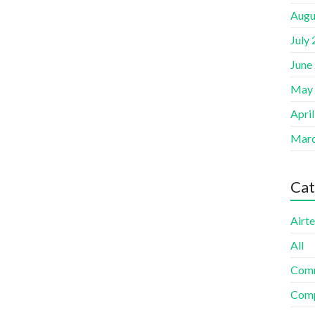
Augu
July
June
May
Apri
Marc
Cat
Airte
All
Com
Comp