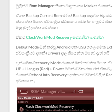
මුලින්ම
Rom Manager
කියන මෘදුකාංගය Market එකෙන්
ඒකෙ Backup Current Rom මගින් Backup හදන්න බෑ. ම
තියෙන්න ඕනෙ. ස්වයංක්‍රිය ස්ථාපනය වෙන්න හැදුවට ඒක 
මැනුවල් දාන්න වෙන්නෙ
ඒකට
ClockWorkMod Recovery මෙතනින් බාගන්න
Debug Mode ඔන් කරපු Android එක USB ගහල මේක Ext
ස්වයංක්‍රියව දාගනි (Drivers දාල තියෙන්න ඕනෙ) දැන් හරි
දැන් මේක Recovery Mode එකෙන් ඔන් කරන්න ඕනෙ. ඒ
UP + Hangup (Red) + Power බටන් ඔබන එක. ඒත් ඒක වැ
එකෙන් Reboot into Recoveryදෙන්න අර බටන් වලින් R
අවශ්‍යය නෑ
.