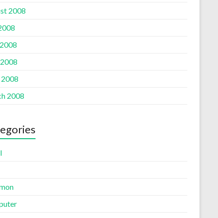
st 2008
 2008
 2008
 2008
l 2008
h 2008
egories
l
mon
uter