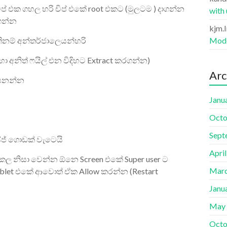
ි චිප් එක ගහල හරි චිප් එකේ root එකට (මුලටම ) දාගන්න
with
න්න
kjm.
Mode
ිනම් අන්තර්ජාලෙයන්හරි
ා අනිත් ෆයිල් එන විදිහට Extract කරගන්න)
Arc
 යනන්න
Janu
Octo
Sept
ජ් ගොඩක් වැටෙයි
Apri
 කල නිසා වෙන්න ඕනෙ Screen එකේ Super user ට
Marc
ablet එකේ ආවොත් ඒක Allow කරන්න (Restart
Janu
May
Octo