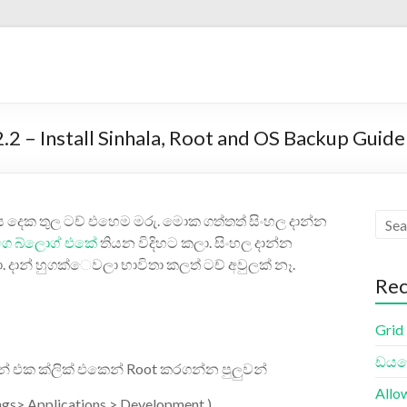
.2 – Install Sinhala, Root and OS Backup Guide
ය දෙක තුල ටච් එහෙම මරු. මොක ගත්තත් සිංහල දාන්න
ගෙ බ්ලොග් එකේ
තියන විදිහට කලා. සිංහල දාන්න
. දාන් හුගක්ෙවලා භාවිතා කලත් ටච් අවුලක් නෑ.
Rec
Grid
ඩයලො
 එක ක්ලික් එකෙන් Root කරගන්න පුලුවන්
Allo
s> Applications > Development ) .