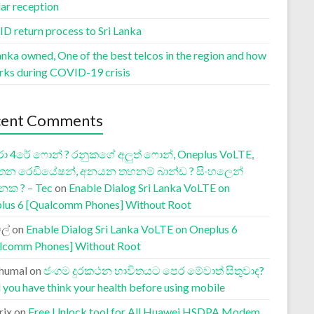
lar reception
D return process to Sri Lanka
anka owned, One of the best telcos in the region and how
orks during COVID-19 crisis
cent Comments
ා 4රේ ෆොන් ? රනුකගේ අලුත් ෆොන්, Oneplus VoLTE,
තන රෙඩියේෂන්, අනයන තහනම් බාන්ඩ ? සිංහලෙන්
නක ? – Tec
on
Enable Dialog Sri Lanka VoLTE on
lus 6 [Qualcomm Phones] Without Root
ල්
on
Enable Dialog Sri Lanka VoLTE on Oneplus 6
lcomm Phones] Without Root
humal
on
ජංගම දුරකථන භාවිතයට පෙර මේවාත් සිතුවාද?
 you have think your health before using mobile
rix
on
Free Unlock tool for All Huawei HSDPA Modem