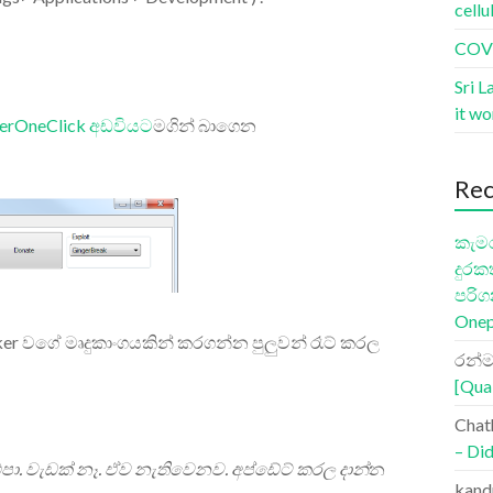
cellu
COVI
Sri L
it w
erOneClick අඩවියට
මගින් බාගෙන
Re
කැමර
දුරක
පරිග
Onep
er වගේ මෘදුකාංගයකින් කරගන්න පුලුවන් රෑට් කරල
රන්ම
[Qua
Chat
– Did
පා. වැඩක් නෑ. ඒව නැතිවෙනව. අප්ඩේට් කරල දාන්
න
kand