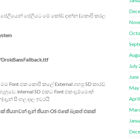
Janu
Dece
ව) පේලියෙන් පේලියට මේ කෝඩ් දාන්න (කොපි කරල
Nov
Octo
system
Sept
Augu
/DroidSansFallback.ttf
July
June
. මම Font එක කොපි කලේ External ගහපු SD කාරඩ්
May
ැහුවෙ. internal SD එකට Font එක දැම්මොත්
Apri
 දැන් සිංහල දාල ඉවරයි
Marc
යක් තියනවන් දැන් තියන OS එකේ බැකප් එකක්
Janu
Dece