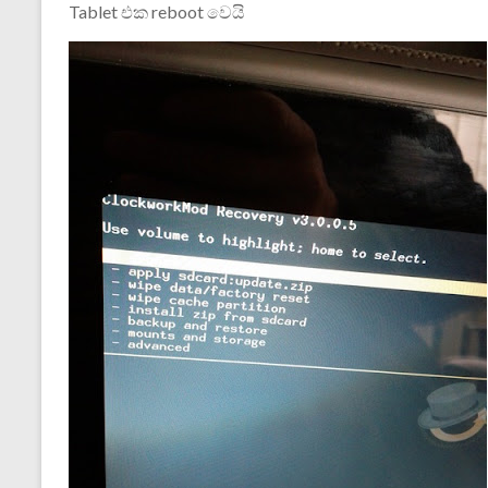
Tablet එක reboot වෙයි