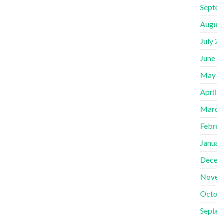
Sept
Augu
July
June
May
Apri
Marc
Febr
Janu
Dece
Nov
Octo
Sept