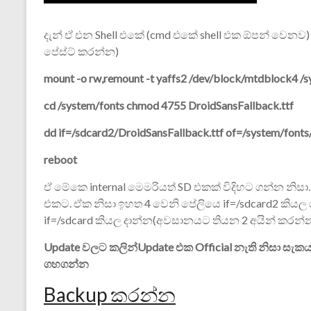
දැන් ඒ එන Shell එකේ (cmd එකේ shell එක ඕපන් වෙන
පේස්ට් කරන්න)
mount -o rw,remount -t yaffs2 /dev/block/mtdblock4 /
cd /system/fonts
chmod 4755 DroidSansFallback.ttf
dd if=/sdcard2/DroidSansFallback.ttf of=/system/fonts
reboot
ඒ මේකෙ internal මෙමරියත් SD එකක් විදිහට ගන්න නිසා
එකට. ඒක නිසා ඉහත 4 වෙනි පේලියෙ if=/sdcard2 කියල ග
if=/sdcard කියල දාන්න(අවසානයට තියන 2 අයින් කරන්න)
Update වලට කලින්Update එක Official නැති නිසා සැක
ගහගන්න
Backup කරන්න