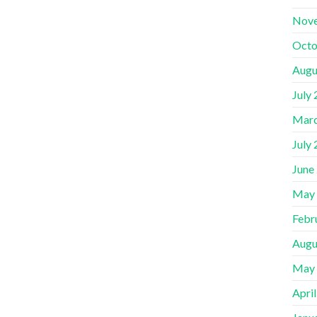
Nov
Octo
Augu
July
Marc
July
June
May
Febr
Augu
May
Apri