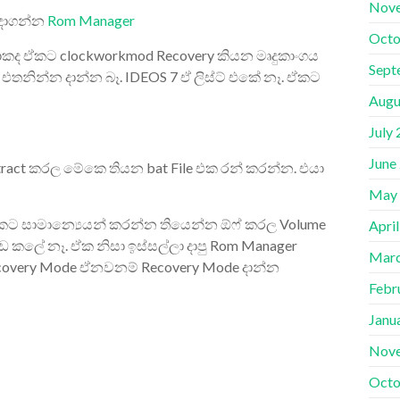
Nov
 දාගන්න
Rom Manager
Octo
ොකද ඒකට clockworkmod Recovery කියන මෘදුකාංගය
Sept
එතනින්න දාන්න බෑ. IDEOS 7 ඒ ලිස්ට් එකේ නෑ. ඒකට
Augu
July
June
ract කරල මේකෙ තියන bat File එක රන් කරන්න. එයා
May
කට සාමාන්‍යෙයන් කරන්න තියෙන්න ඕෆ් කරල Volume
Apri
ඩ කලේ නෑ. ඒක නිසා ඉස්සල්ලා දාපු Rom Manager
Marc
ecovery Mode ඒනවනම් Recovery Mode දාන්න
Febr
Janu
Nov
Octo