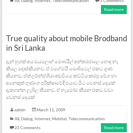
All
,
Dialog
,
Internet
,
Telecommunication
3 Comments
Read more
True quality about mobile Brodband
in Sri Lanka
දැන් හුගක් අය ඩයලොග් මොබයිල් අන්තරජාලෙ හොද නෑ
කියල දොස්කියනව. ඒ වගේමයි මොබිටෙල් එකට ගුණ
කියනව. ඒත් ලර්න්ඒශියා අඩවියෙ කට්ටිය කරපු වේග හා
අනෙකුත් ගුණාංග පරික්ෂාවේදී එයාට මීට වෙනස් දෙයක්
දැකගන්න ලැ‍බිල ති‍යනව. ඒ හැමෝම කියන එකට ව‍ඩා
වෙනස් දෙයක්
admin
March 11, 2009
All
,
Dialog
,
Internet
,
Mobitel
,
Telecommunication
23 Comments
Read more