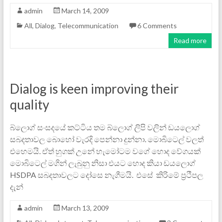
admin
March 14, 2009
All
,
Dialog
,
Telecommunication
6 Comments
Read more
Dialog is keen improving their
quality
බ්ලොග් සංසදයේ කට්ටිය තම බ්ලොග් ලිපි වලින් ඩය‍ලොග්
සබදතාවල බොහෝ වැරදි පෙන්නා දුන්නා. මොබිටෙල් වලත්
එහෙමයි. ඒත් හුගක් උනේ හැමෝටම වගේ ‍හොද වේගයක්
මොබිටෙල් මගින් ලැ‍බුනු නිසා එය‍ට ‍හොද කියා ඩයලොග්
‍HSDPA සබදතාවලට දෝසෙ නැගීමයි. ‍ එසේ කිරිමේ ප්‍රථීපල
දැන්
admin
March 13, 2009