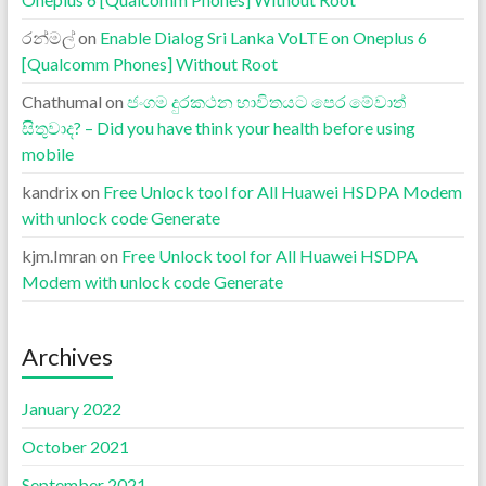
රන්මල්
on
Enable Dialog Sri Lanka VoLTE on Oneplus 6
[Qualcomm Phones] Without Root
Chathumal
on
ජංගම දුරකථන භාවිතයට පෙර මේවාත්
සිතුවාද? – Did you have think your health before using
mobile
kandrix
on
Free Unlock tool for All Huawei HSDPA Modem
with unlock code Generate
kjm.Imran
on
Free Unlock tool for All Huawei HSDPA
Modem with unlock code Generate
Archives
January 2022
October 2021
September 2021