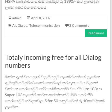
HSPA සබදතාවය මාසික ගාස්තුව රු 1990/- කට ලබාදෙනු
ලබන අතර එම මොඩමය
admin
April 8, 2009
All
,
Dialog
,
Telecommunication
3 Comments
Read more
Totaly incoming free for all Dialog
numbers
ඔන්න දැන් ඩයලොග් වල සියලුම පැකේජයන්ගේ ලැබෙන
ඇමතුම් සම්පූර්ණයෙන් නොමිලේ කර ඇත. ‍මෙය වැදගත්
වන්නෙ පෙරගෙවුම් පාරිභෝගිකයන්ට වගේම Lite 103 හා
Super 103 පැකේජ භාවිතා කරන්නන්ට. මී‍ට පෙර කිට්
පෙරගෙවුම් සබදතාවල 5 for 50 යනුවවෙන් රු 10 කට දිනක්
ලැබෙන