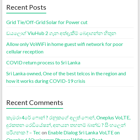
Recent Posts
Grid Tie/Off-Grid Solar for Power cut
ඩයලොග් ViuHub 2 ගැන අත්දැකීම් බෙදාගන්න හිතුන
Allow only VoWiFi in home guest wifi network for poor
cellular reception
COVID return process to Sri Lanka
Sri Lanka owned, One of the best telcos in the region and
how it works during COVID-19 crisis
Recent Comments
කැමරා 4රේ ෆොන් ? රනුකගේ අලුත් ෆොන්, Oneplus VoLTE,
දුරකතන රෙඩියේෂන්, අනයන තහනම් බාන්ඩ ? සිංහලෙන්
පරිගනක ? – Tec
on
Enable Dialog Sri Lanka VoLTE on
Oneplus 6 [Qualcomm Phones] Without Root