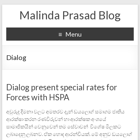
Malinda Prasad Blog
Menu
Dialog
Dialog present special rates for
Forces with HSPA
අවුරුදු දීමනා ව‍ලට අමතරව දැන් ඩයලොග් සමාගම ජාතිය
ආරක්ෂා කරන රණවිරුවන් හා ආරක්ෂක අංශයේ
සාමාජිකයින් වෙනුවෙන් තම සේවාවන් විශේෂ මිලකට
ලබාදෙනු ලබනව. ඒක හොද ආරන්චියක්. මේ අනුව ඩයලොග්