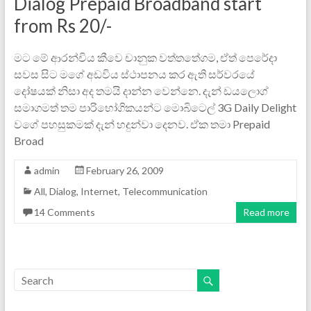
Dialog Prepaid Broadband start
from Rs 20/-
ම‍ට මේ ආරන්චිය කීවෙ චානුක වත්තතේගම, ඒත් පෙරේදා
සවස සිට මගේ අඩවිය ස්ථාපනය කර ඇති සර්වරයේ
දෝෂයක් නිසා අද තමයි දාන්න වෙන්නෙ. දැන් ඩයලොග්
සමාගමත් තම පාරි‍භෝගිකයන්ට මොබිටෙල් 3G Daily Delight
වගේ පහසුකමක් දැන් හදුන්වා දෙනව. ඒක තමා Prepaid
Broad
admin
February 26, 2009
All
,
Dialog
,
Internet
,
Telecommunication
14 Comments
Read more