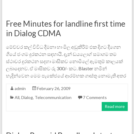
Free Minutes for landline first time
in Dialog CDMA
මේච්චර කල් විවිධ දීමනා හා මිල අඩුකිරීම් එක දිගට දීගෙන
ගියේ ජංගම දුරකථන සඳහායි. දැන් ඩයලොග් සමාගම තම
ස්ථාවර දුරකථන සදහා මාසිකව නොමිලේ ඇමතුම් කාලයක්
ලබාදෙනව. ඒ මාසිකව රු 300/- කට. Blaster නමින්
හැදින්වෙන මෙම පැකේජයේ ආරම්භක ගාස්තු නොමැති අතර
admin
February 26, 2009
All
,
Dialog
,
Telecommunication
7 Comments
Read more