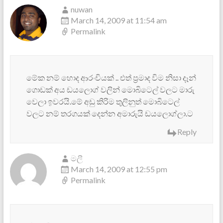
nuwan
March 14, 2009 at 11:54 am
Permalink
මේක නම් හොද ආරංචියක් .. එත් ප්‍රමාද විම නිසා දෑන්
ගොඩක් අය ඩයලොග් වලින් මොබිටෙල් වලට මාරු
වෙලා ඉවරයි.මේ අඩු කිරිම තුලිනුත් මොබිටෙල්
වලට නම් තරගයක් දෙන්න අමාරුයි ඩයලොග්ලා.ට
Reply
මලී
March 14, 2009 at 12:55 pm
Permalink