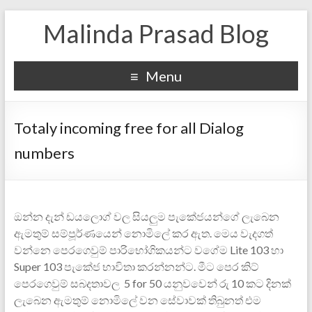
Malinda Prasad Blog
Menu
Totaly incoming free for all Dialog
numbers
ඔන්න දැන් ඩයලොග් වල සියලුම පැකේජයන්ගේ ලැබෙන
ඇමතුම් සම්පූර්ණයෙන් නොමිලේ කර ඇත. ‍මෙය වැදගත්
වන්නෙ පෙරගෙවුම් පාරිභෝගිකයන්ට වගේම Lite 103 හා
Super 103 පැකේජ භාවිතා කරන්නන්ට. මී‍ට පෙර කිට්
පෙරගෙවුම් සබදතාවල 5 for 50 යනුවවෙන් රු 10 කට දිනක්
ලැබෙන ඇමතුම් නොමිලේ වන සේවාවක් තිබුනත් එම