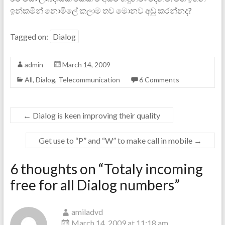
ඉන්කමින් නොමිලේ කලාම තව මොනව අඩු කරන්නද?
Tagged on:
Dialog
admin
March 14, 2009
All
,
Dialog
,
Telecommunication
6 Comments
←
Dialog is keen improving their quality
Get use to “P” and “W” to make call in mobile
→
6 thoughts on “
Totaly incoming
free for all Dialog numbers
”
amiladvd
March 14, 2009 at 11:18 am