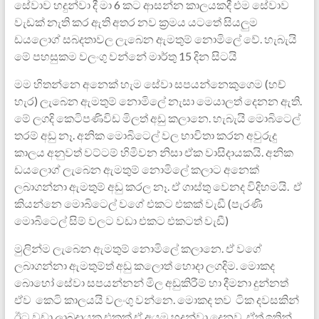
සේවාව හදුන්වා දී මා 6 කට ආසන්න කාලයකදී එම සේවාව
වැඩක් නැති කර ඇති අතර නව ක්‍රමය යටතේ සියලුම
ඩයලොග් සබදතාවල ලැබෙන ඇමතුම් නොමිලේ වේ. හැබැයි
මේ ‍පහසුකම වලංගු වන්නේ මාර්තු 15 දින සිටයි
මම හිතන්නෙ අනෙක් හැම සේවා සපයන්නෙකුගෙම (හච්
හැර) ලැබෙන ඇමතුම් නොමිලේ නැසා මෙයාලත් දෙනන ඇති.
මේ ලගදි කෙටිපණිවිඩ මිලත් අඩු කලානෙ. හැබැයි මොබිටෙල්
තරම් අඩු නෑ. අනික මොබිටෙල් වල භාවිතා කරන අවුරුදු
කාලය අනුවත් වට්ටම් හිමිවන නිසා ඒක වාසිදායකයි. අනික
ඩයලොග් ලැබෙන ඇමතුම් නොමිලේ කලාට අනෙක්
ලබාගන්නා ඇමතුම් අඩු කරල නෑ. ඒ ගාස්තු වෙනද විදිහමයි. ඒ
කියන්නෙ මොබිටෙල් වගේ එකට එකක් වැඩී (පැරණි
මොබිටෙල් සිම් වලට වඩා එකට එකටත් වැඩී)
මුලින්ම ලැබෙන ඇමතුම් නොමිලේ කලානෙ. ඒ වගේ
ලබාගන්නා ඇමතුම්ත් අඩු කලොත් හොදා ලගදිම. මොකද
බොහෝ සේවා සපයන්නන් මිල අඩුකිරීම් හා දීමනා දුන්නත්
ඒව කෙටි කාලයයි වලංගු වන්නෙ. මොකද තව ටික දවසකින්
ඊට වඩා ලාබදායක එකක් ඒ අයම හදුන්වා දෙනව. ඒත් ඉතින්