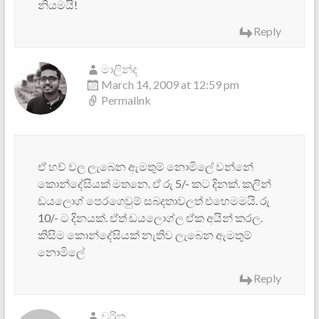
නියමයි!
Reply
මාලින්ද
March 14, 2009 at 12:59 pm
Permalink
ඒ හච් වල ලැබෙන ඇමතුම් නොමිලේ වන්නේ
කොන්දේසියක් මතනෙ. ඒ රු 5/- කට දිනක්. කලින්
ඩයලොග් පෙරගෙවුම් සබදතාවලත් එහෙමමයි. රු
10/- ට දිනයක්. ඒත් ඩයලොග්ල ඒක අයින් කරල.
කිසිම කොන්දේසියක් නැතිව ලැබෙන ඇමතුම්
නොමිලේ
Reply
චරිත