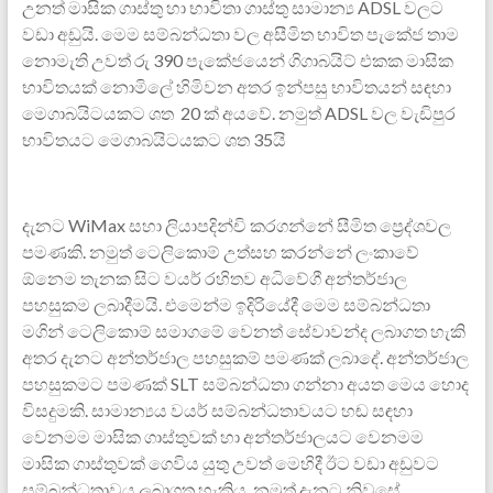
උනත් මාසික ගාස්තු හා භාවිතා ගාස්තු සාමාන්‍ය ADSL වලට
වඩා අඩුයි. මෙම සම්බන්ධතා වල අසීමිත භාවිත පැකේජ තාම
නොමැති උවත් රු 390 පැකේජයෙන් ගිගාබයිට් එකක මාසික
භාවිතයක් නොමිලේ හිමිවන අතර ඉන්පසු භාවිතයන් සඳහා
මෙගාබයිටයකට ශත 20 ක් අයවේ. නමුත් ADSL වල වැඩිපුර
භාවිතයට මෙගාබයිටයකට ශත 35යි
දැනට WiMax සහා ලියාපදින්චි කරගන්නේ සීමිත ප්‍රෙද්ශවල
පමණකි. නමුත් ටෙලිකොම් උත්සහ කරන්නේ ලංකාවේ
ඕනෙම තැනක සිට වයර් රහිතව අධිවේගී අන්තර්ජාල
පහසුකම ලබාදීමයි. එමෙන්ම ඉදිරියේදී මෙම සම්බන්ධතා
මගින් ටෙලිකොම් සමාගමේ වෙනත් සේවාවන්ද ලබාගත හැකි
අතර දැනට අන්තර්ජාල පහසුකම් පමණක් ලබාදේ. අන්තර්ජාල
පහසුකමට පමණක් SLT සම්බන්ධතා ගන්නා අයත මෙය හොද
විසදුමකි. සාමාන්‍යය වයර් සම්බන්ධතාවයට හඬ සඳහා
වෙනමම මාසික ගාස්තුවක් හා අන්තර්ජාලයට වෙනමම
මාසික ගාස්තුවක් ගෙවිය යුතු උවත් මෙහිදී ඊට වඩා අඩුවට
සම්බන්ධතාවය ලබාගත හැකිය. නමුත් දැනට නිවසේ