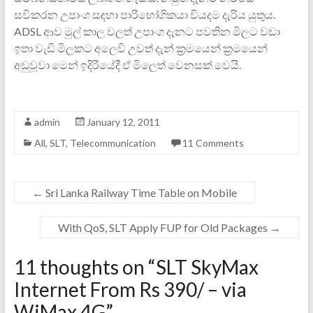
සවිකරන උපාංග සඳහා පාරිභෝගිකයා වියදම දැරිය යුතුය.
ADSL ආව මුල් කාල වලත් උපාංග දැනට පවතින මිලට වඩා
ඉතා වැඩි මිලකට අලෙවි උවත් දැන් ක්‍රමයෙන් ක්‍රමයෙන්
අඩුවූවා මෙන් ඉදිරියේදී ඒ මිලෙත් වෙනසක් වෙයි.
admin
January 12, 2011
All
,
SLT
,
Telecommunication
11 Comments
←
Sri Lanka Railway Time Table on Mobile
With QoS, SLT Apply FUP for Old Packages
→
11 thoughts on “
SLT SkyMax
Internet From Rs 390/ – via
WiMax 4G
”