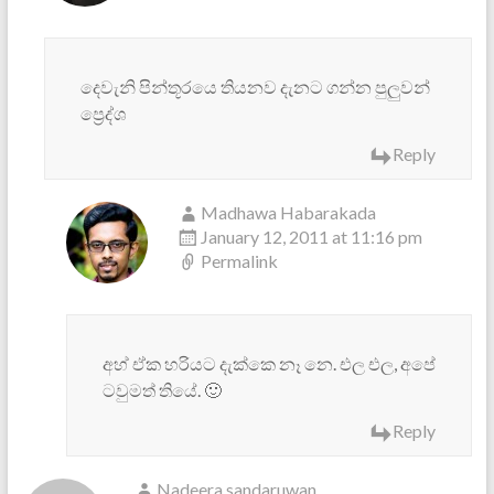
දෙවැනි පින්තූරයෙ තියනව දැනට ගන්න පුලුවන්
ප්‍රෙද්ශ
Reply
Madhawa Habarakada
January 12, 2011 at 11:16 pm
Permalink
අහ් ඒක හරියට දැක්කෙ නෑ නෙ. එල එල, අපේ
ටවුමත් තියේ. 🙂
Reply
Nadeera sandaruwan