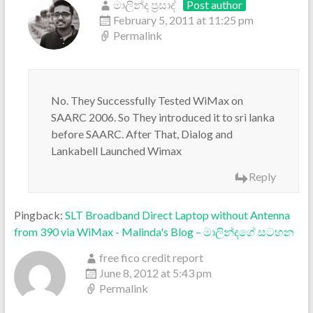
මාලින්ද ප්‍රසාද්
Post author
February 5, 2011 at 11:25 pm
Permalink
No. They Successfully Tested WiMax on
SAARC 2006. So They introduced it to sri lanka
before SAARC. After That, Dialog and
Lankabell Launched Wimax
Reply
Pingback:
SLT Broadband Direct Laptop without Antenna
from 390 via WiMax - Malinda's Blog – මාලින්දගේ සටහන
free fico credit report
June 8, 2012 at 5:43 pm
Permalink