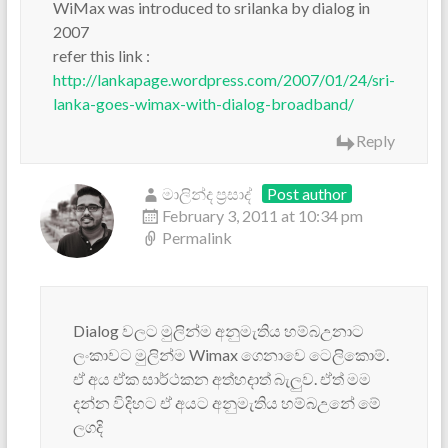
WiMax was introduced to srilanka by dialog in
2007
refer this link :
http://lankapage.wordpress.com/2007/01/24/sri-
lanka-goes-wimax-with-dialog-broadband/
Reply
මාලින්ද ප්‍රසාද්
Post author
February 3, 2011 at 10:34 pm
Permalink
Dialog වලට මුලින්ම අනුමැතිය හම්බඋනාට
ලංකාවට මුලින්ම Wimax ගෙනාවෙ ටෙලිකොම්.
ඒ අය ඒක සාර්ථකන අත්හදාත් බැලුව. ඒත් මම
දන්න විදිහට ඒ අයට අනුමැතිය හම්බඋනේ මේ
ලගදි