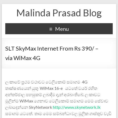
Malinda Prasad Blog
Menu
SLT SkyMax Internet From Rs 390/ –
via WiMax 4G
ලංකාවේ ප්‍රථම වථාවට ටෙලිකොම් සමාගම 4G
තාක්ෂණයෙන් යුතු WiMax 16-e යටතේ වයර් රහිත
අන්තර්ජාල පහසුකම් ලබාදීම දැන් අරබා තිබේ. ලංකාවට
මුලින්ම WiMax ගෙනාව ටෙලිකොම් සමාගම මෙම සේවාව
ලබාදෙන්නෙ SkyNetwork
http://www.skynetwork.lk
සමාගම යටතේ. තාම මෙම සම්බන්ධා වල මූලික ගාස්තුව වැඩි