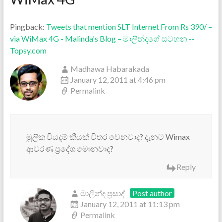
Pingback:
Tweets that mention SLT Internet From Rs 390/ –
via WiMax 4G - Malinda's Blog – මාලින්දගේ සටහන --
Topsy.com
Madhawa Habarakada
January 12, 2011 at 4:46 pm
Permalink
මූලික වියදම් කීයක් විතර වෙනවාද? දැනට Wimax
ආවරණ ප්‍රදේශ මොනවාද?
Reply
මාලින්ද ප්‍රසාද්
Post author
January 12, 2011 at 11:13 pm
Permalink