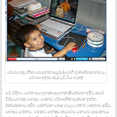
වේගය අඩු නිසා පෙනෙන අයුරු (මෙහි ගුණාත්මක භාවය
වේගය අනුව අඩුවැඩි විය හැක)
මේ විදිහට ගේන අය හුගක්දෙනෙක් කියන්නෙ අපිට අපේ
වීඩියෝ එක හොදට පේනව, ඒත් අනිත් පැත්තෙ ඉන්න
එක්කෙනාට අපිව පේන්නෙ බොද වෙලා. ඒත් ඒ කෙනාව අපිට
හොදට පේනව. මේකට හේතුව කැමරාව නෙවේ. සාමාන්‍යය