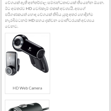
වේගයක් ඇති අන්තර්ජාල සම්බන්ධතාවයක් තියෙන්න ඕනෙ.
ඊට අමතරව HD වෙබ්කෑම් එකක් අවශ්‍යයි. අපගේ
පරිගණකයත් හොද වේගයක් තිබිය යුතු අතර හොදින්ම
නැරබීමටනම් HD සහය දක්වන මොනිටරයක් අවශ්‍යය
වෙනව.
HD Web Camera