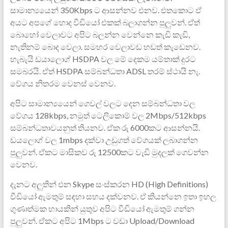
සාමාන්‍යයෙන් 350Kbps ට ආසන්නව එනව. එතකොට ඒ
අයට අපගේ හොද ‍වීඩියෝ එකක් බලාගන්න පුලුවන්. ඒත්
බොහෝ වෙලාවට අපිට බලන්න වෙන්නෙ කැඩි කැඩි,
නැතිනම් බොද වෙලා. සමහර වෙලා‍වඩ හඩත් කැඩෙනව.
හැබැයි ඩයාලොග් HSDPA වල මේ ‍දෙකම යම්තාක් දුරට
සමබරයි. ඒත් HSDPA සම්බන්ධතා ADSL තරම් ස්ථායි නැ.
වේගය නිතරම වෙනස් වෙනව.
අපිට සාමාන්‍යයෙන් ගෙවල් වලට දෙන සම්බන්ධතා වල
‍වේගය 128kbps, නමුත් ටෙලිකොම් වල 2Mbps/512kbps
සම්බන්ධතාවයනුත් තියනව. ඒක රු 6000කට ආසන්නයි.
ඩයලොග් වල 1mbps දක්වා උඩුගත් වේගයක් ලබාගන්න
පුලුවන්. ඒක‍ට මාසිකව රු 12500කට වැඩි මුදලක් ගෙවන්න
වෙනව.
දැනට අලුතින් එන Skype සංස්කරන HD (High Definitions)
වීඩියෝ ඇමතුම් සඳහා සහය දක්වනව. ඒ කියන්නෙ ඉතා ඉහල
ගුණාත්මක භායකින් යුතුව අපිට වීඩියෝ ඇමතුම් ගන්න
පුලුවන්. ඒකට අපිට 1Mbps ට වඩා Upload/Download