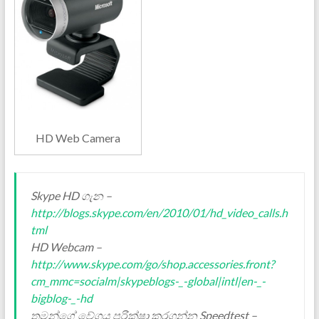
HD Web Camera
Skype ‍HD ගැන –
http://blogs.skype.com/en/2010/01/hd_video_calls.h
tml
HD Webcam –
http://www.skype.com/go/shop.accessories.front?
cm_mmc=socialm|skypeblogs-_-global|intl|en-_-
bigblog-_-hd
තමන්ගේ වේගය පරික්ෂා කරගන්න Speedtest –