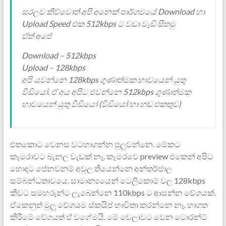
සරලව කිව්වොත් අපි අනෙක් පාර්ශවයේ Download හා
Upload Speed එක 512kbps ට වඩා වැඩි සිතමු
ඒත් අපේ
Download – 512kbps
Upload – 128kbps
අපි යවන්නෙ 128kbps ගුණාත්මක භාවයෙන් යුතු
වීඩියෝ. ඒ අය අපිට එවන්නෙ 512kbps ගුණාත්මක
භාවයෙන් යුතු වීඩියෝ (වීඩියෝ හා හඬ එකතුව)
එතකොට වෙනස වටහාගන්න පුලුවන්නෙ. මේකට
කැමරාවට බැනල වැඩක් නෑ. කැමරවෙ preview එකෙන් අපිට
හොදට පේනවනම් අවුල තියෙන්නෙ අන්තර්ජාල
සම්බන්ධතාවයෙ. සාමාන්‍යයෙන් ටෙලිකොම් වල 128kbps
කීව‍ට සමහරුන්ට ලැබෙන්නෙ 110kbps ට ආසන්න වේගයක්.
ඒකෙ‍නුත් මුලු වේගයම ස්කයිප් භාවිතා කරන්නෙ නෑ. භාගත
කිරීමේ වේගයත් ඒ වගේමයි. මේ වෙලාවට වෙන ටොරන්ට්