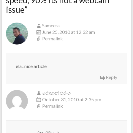
speed, 90% Its not a webcam
issue
”
Sameera
June 25, 2010 at 12:32 am
Permalink
ela.. nice article
Reply
රොෂාන් එරංග
October 31, 2010 at 2:35 pm
Permalink