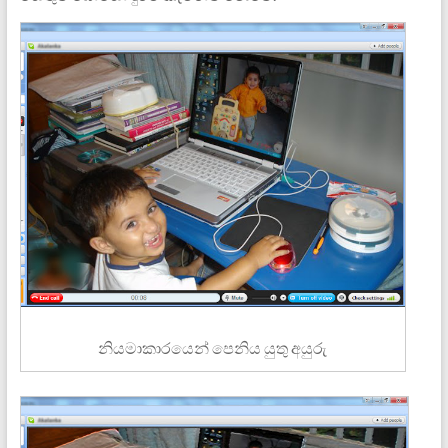
නියමාකාරයෙන් පෙනිය යුතු අයුරු