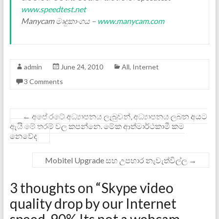
www.speedtest.net
Manycam මෘදුකාංගය –
www.manycam.com
admin
June 24, 2010
All
,
Internet
3 Comments
←
අපේ රටේ අධ්‍යාපනය ලැබුවන්, අධ්‍යාපනය ලබන අයට
ඇයි මේ තරම් වල කපන්නෙ. මේක ආත්මාර්ථකාමී කම
නෙවේද
Mobitel Upgrade සහ උපහාර නැවැත්විල්ල
→
3 thoughts on “
Skype video
quality drop by our Internet