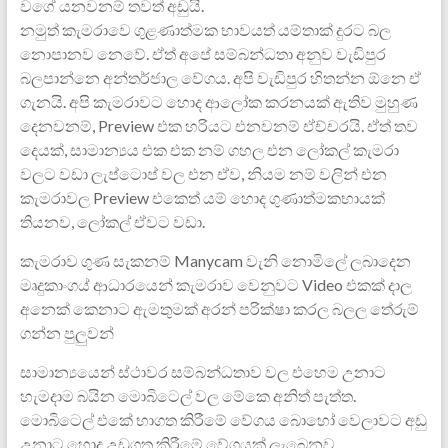
වගේ යනවනම් තවත් අඩුයි.
නමුත් කැමරාවෙ ගුළණාත්මක භාවයත් යම්තාක් දුරට බල
නොපානව නෙවේ. ඒත් අපේ සම්බන්ධතා අනුව වැඩිපුර
බලපාන්නෙ අන්තර්ජාල වේගය. අපි වැඩිපුර හිතන්න ඕනෙ ඒ
ගැනයි. අපි කැමරාවට හොද ආලෝක කරනයක් ඇතිව මුහුණ
දෙනවනම්, Preview එක හරියට එනවනම් ඒච්චරයි. ඒත් තව
දෙයක්, සාමාන්‍යය එක එක නම් ගහල එන ලෝකල් කැමරා
වලට වඩා ලැප්ටොප් වල එන ඒව, නියම නම් වලින් එන
කැමරාවල Preview එකෙත් යම් හොද ගුණාත්මකභායක්
තියනව, ලෝකල් ඒව‍ට වඩා.
කැමරාව ගුණ සැකනම් Manycam වැනි නොමිලේ ලබාදෙන
මෘදුකාංගය් ආධාරයෙන් කැමරාව වෙනුවට Video එකක් දාල
අනෙක් කෙනාට ඇමතුමක් අරන් පරික්ෂා කරල බලල තේරුම්
ගන්න පුලුවන්‍
සාමාන්‍යයෙන් ස්ථාවර සම්බන්ධතාව වල එහෙම උනාට
හැමදාම බයින මොබිටෙල් වල මේකෙ අනිත් පැත්ත.‍
මොබිටෙල් එකේ භාගත කිරීමේ වේගය බොහෝ වෙලාවට අඩු
උනාට හොද උඩුගත කිරීමේ වේගයක් ලැබෙනව.