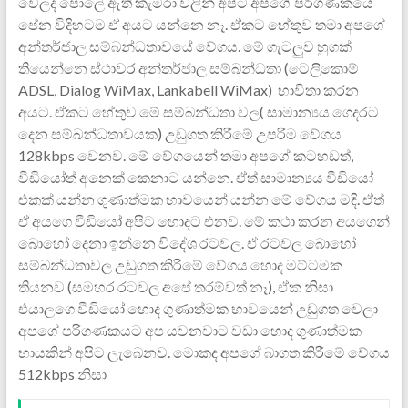
වෙලද පොලේ ඇති කැමරා ‍වලින් අපිට අපගේ පරිගණකයේ
පේන විදිහටම ඒ අයට යන්නෙ නෑ. ඒක‍ට හේතුව තමා අපගේ
අන්තර්ජාල සම්බන්ධතාවයේ වේගය. මේ ගැටලුව හුගක්
තියෙන්නෙ ස්ථාවර අන්තර්ජාල සම්බන්ධතා (ටෙලිකොම්
ADSL, Dialog WiMax, Lankabell WiMax) භාවිතා කරන
අයට. ඒක‍ට හේතුව මේ සම්බන්ධතා වල( සාමාන්‍යය ගෙදරට
දෙන සම්බන්ධතාවයක) උඩුගත කිරීමේ උපරිම වේගය
128kbps වෙනව. මේ වේගයෙන් තමා අපගේ කටහඩත්,
වීඩියෝත් අනෙක් කෙනාට යන්නෙ. ඒත් සාමාන්‍යය වීඩියෝ
එකක් යන්න ගුණාත්මක භාවයෙන් යන්න මේ වේගය මදි. ඒත්
ඒ අයගෙ වීඩියෝ අපිට හොදට එනව. මේ කථා කරන අ‍යගෙන්
බොහෝ දෙනා ඉන්නෙ විදේශ රටවල. ඒ රටවල බොහෝ
සම්බන්ධතාවල උඩුගත කිරීමේ වේගය හොද මට්ටමක
තියනව (සමහර රටවල අපේ තරම්වත් නෑ), ඒක නිසා
එයාලගෙ වීඩියෝ හොද ගුණාත්මක භාවයෙන් උඩුගත වෙලා
අපගේ පරිගණකයට අප යවනවාට වඩා හොද ගුණාත්මක
භායකින් අපිට ලැ‍බෙනව. මොකද අපගේ බාගත කිරීමේ වේගය
512kbps නිසා