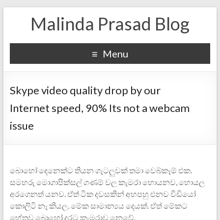
Malinda Prasad Blog
Menu
Skype video quality drop by our
Internet speed, 90% Its not a webcam
issue
බොහෝ‍ දෙනෙක්ට තියන ගැටලුවක් තමා වෙබ්කෑම් එක.
සමහරු මොගාපික්සල් ගණම් වල කැමරා හොයනව, හොයල
අරගෙනත් යනව. ඒත් ටික දවසකින් අහපහු එනව වීඩියෝ
කොලිටි නෑ කියල. මේක සාමාන්‍යය දෙයක්. ඒත් මේකට
හේතුව බොහෝ දුරට කැමරා‍ව නෙවේ.